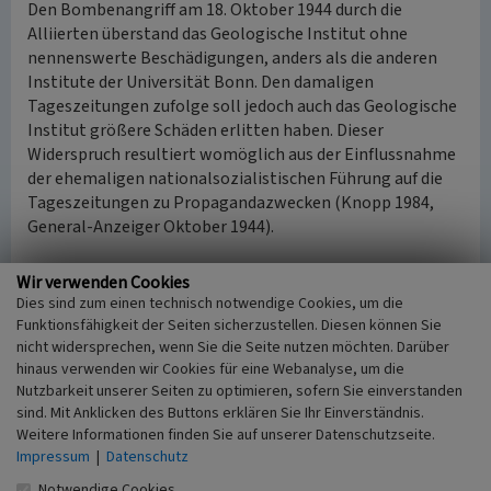
Den Bombenangriff am 18. Oktober 1944 durch die
Alliierten überstand das Geologische Institut ohne
nennenswerte Beschädigungen, anders als die anderen
Institute der Universität Bonn. Den damaligen
Tageszeitungen zufolge soll jedoch auch das Geologische
Institut größere Schäden erlitten haben. Dieser
Widerspruch resultiert womöglich aus der Einflussnahme
der ehemaligen nationalsozialistischen Führung auf die
Tageszeitungen zu Propagandazwecken (Knopp 1984,
General-Anzeiger Oktober 1944).
Das Geologische Institut heute
Wir verwenden Cookies
In dem Gebäude wird heute Geologie, mit dem
Dies sind zum einen technisch notwendige Cookies, um die
Schwerpunkt Exogene Prozesse und den zugehörigen
Funktionsfähigkeit der Seiten sicherzustellen. Diesen können Sie
Teilbereichen Sedimentologie, Umweltgeologie und
nicht widersprechen, wenn Sie die Seite nutzen möchten. Darüber
hinaus verwenden wir Cookies für eine Webanalyse, um die
Hydrologie unterrichtet. Die jüngste Auslagerung eines
Nutzbarkeit unserer Seiten zu optimieren, sofern Sie einverstanden
Teilbereiches, der Geodynamik / Geophysik, fand zum 19.
sind. Mit Anklicken des Buttons erklären Sie Ihr Einverständnis.
Dezember 2011 in die Meckenheimer Allee 176 statt. Das
Weitere Informationen finden Sie auf unserer Datenschutzseite.
Geologische Institut ist Teil des Steinmann-Instituts,
Impressum
|
Datenschutz
welches zudem das Gebäude der Paläontologie (unter
Notwendige Cookies