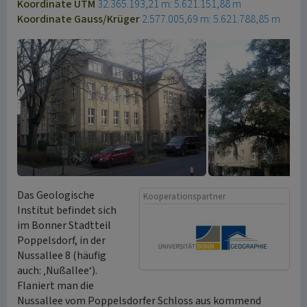
Koordinate UTM
32.365.193,21 m: 5.621.151,88 m
Koordinate Gauss/Krüger
2.577.005,69 m: 5.621.788,85 m
Das Geologische
Kooperationspartner
Institut befindet sich
im Bonner Stadtteil
Poppelsdorf, in der
Nussallee 8 (häufig
auch: ‚Nußallee‘).
Flaniert man die
Nussallee vom Poppelsdorfer Schloss aus kommend