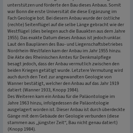
unterstützen und förderte den Bau dieses Anbaus. Somit
war Bonn die erste Universität die diese Ergänzung im
Fach Geologie bot. Bei diesem Anbau wurde der östliche
(rechte) Seitenflügel auf die selbe Länge gebracht wie der
Westflügel (dies belegen auch die Bauakten aus dem Jahre
1955). Das exakte Datum dieses Anbaus ist jedoch unklar.
Laut den Bauplänen des Bau- und Liegenschaftsbetriebes
Nordrhein-Westfalen kam der Anbau im Jahr 1955 hinzu.
Die Akte des Rheinischen Amtes für Denkmalpflege
besagt jedoch, dass der Anbau vermutlich zwischen den
beiden Kriegen getätigt wurde. Letztere Vermutung wird
auch durch den Text zur angewandten Geologie von
Wanner bestätigt, welcher den Anbau auf das Jahr 1919
datiert (Wanner 1933, Knopp 1984).
Des Weiteren kam ein Anbau für die Paläontologie im
Jahre 1963 hinzu, infolgedessen die Paläontologie
ausgelagert worden ist. Dieser Anbau ist durch überdeckte
Gänge mit dem Gebäude der Geologie verbunden (diese
stammen aus „jüngster Zeit“, Bau nicht genau datiert)
(Knopp 1984).