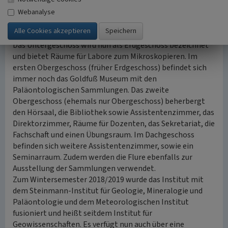
Anbauten erwähnt) und das Gebäude der Mineralogie
(Poppelsdorfer Schloss) umfasst.
Webanalyse
Die Raumaufteilung sieht heute etwas anders aus, als im
Abschnitt „Bau des Geologischen Institutes“ beschrieben.
Das Untergeschoss wird nun als Erdgeschoss bezeichnet
und bietet Räume für Labore zum Mikroskopieren. Im
ersten Obergeschoss (früher Erdgeschoss) befindet sich
immer noch das Goldfuß Museum mit den
Paläontologischen Sammlungen. Das zweite
Obergeschoss (ehemals nur Obergeschoss) beherbergt
den Hörsaal, die Bibliothek sowie Assistentenzimmer, das
Direktorzimmer, Räume für Dozenten, das Sekretariat, die
Fachschaft und einen Übungsraum. Im Dachgeschoss
befinden sich weitere Assistentenzimmer, sowie ein
Seminarraum. Zudem werden die Flure ebenfalls zur
Ausstellung der Sammlungen verwendet.
Zum Wintersemester 2018/2019 wurde das Institut mit
dem Steinmann-Institut für Geologie, Mineralogie und
Paläontologie und dem Meteorologischen Institut
fusioniert und heißt seitdem Institut für
Geowissenschaften. Es verfügt nun auch über eine