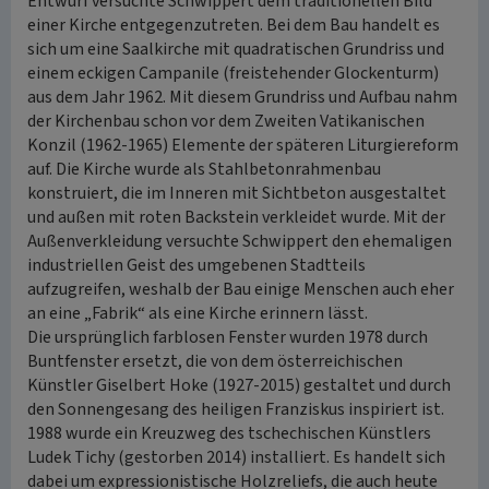
Entwurf versuchte Schwippert dem traditionellen Bild
einer Kirche entgegenzutreten. Bei dem Bau handelt es
sich um eine Saalkirche mit quadratischen Grundriss und
einem eckigen Campanile (freistehender Glockenturm)
aus dem Jahr 1962. Mit diesem Grundriss und Aufbau nahm
der Kirchenbau schon vor dem Zweiten Vatikanischen
Konzil (1962-1965) Elemente der späteren Liturgiereform
auf. Die Kirche wurde als Stahlbetonrahmenbau
konstruiert, die im Inneren mit Sichtbeton ausgestaltet
und außen mit roten Backstein verkleidet wurde. Mit der
Außenverkleidung versuchte Schwippert den ehemaligen
industriellen Geist des umgebenen Stadtteils
aufzugreifen, weshalb der Bau einige Menschen auch eher
an eine „Fabrik“ als eine Kirche erinnern lässt.
Die ursprünglich farblosen Fenster wurden 1978 durch
Buntfenster ersetzt, die von dem österreichischen
Künstler Giselbert Hoke (1927-2015) gestaltet und durch
den Sonnengesang des heiligen Franziskus inspiriert ist.
1988 wurde ein Kreuzweg des tschechischen Künstlers
Ludek Tichy (gestorben 2014) installiert. Es handelt sich
dabei um expressionistische Holzreliefs, die auch heute