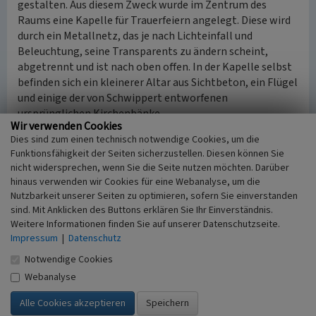
gestalten. Aus diesem Zweck wurde im Zentrum des
Raums eine Kapelle für Trauerfeiern angelegt. Diese wird
durch ein Metallnetz, das je nach Lichteinfall und
Beleuchtung, seine Transparents zu ändern scheint,
abgetrennt und ist nach oben offen. In der Kapelle selbst
befinden sich ein kleinerer Altar aus Sichtbeton, ein Flügel
und einige der von Schwippert entworfenen
ursprünglichen Kirchenbänke.
Wir verwenden Cookies
Zweite Maßnahme der Umgestaltung sowie zentrales
Dies sind zum einen technisch notwendige Cookies, um die
Element eines Kolumbariums sind die Urnenkammern.
Funktionsfähigkeit der Seiten sicherzustellen. Diesen können Sie
Hiervon wurden über 2.000 um die Kapelle kammartig
nicht widersprechen, wenn Sie die Seite nutzen möchten. Darüber
angeordnet, wodurch zehn kleine geborgene Nischen
hinaus verwenden wir Cookies für eine Webanalyse, um die
entstehen, die im Kontrast zu dem Großraum stehen.
Nutzbarkeit unserer Seiten zu optimieren, sofern Sie einverstanden
Gestaltet sind die Urnenkammern aus einer dunklen
sind. Mit Anklicken des Buttons erklären Sie Ihr Einverständnis.
brünierten Stahlkonstruktion. Nach der Beisetzung wird
Weitere Informationen finden Sie auf unserer Datenschutzseite.
an der jeweiligen Urnenkammer eine Messingplatte
Impressum
|
Datenschutz
befestigt, die von den Angehörigen gestaltet werden
Notwendige Cookies
kann. Im Laufe der Zeit entsteht so ein sich verdichtendes
Webanalyse
Muster aus den hellen polierten Messingplatten und dem
dunklen brünierten Stahl.