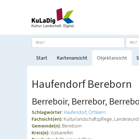
Start
Kartenansicht
Objektansicht
S
Haufendorf Bereborn
Berreboir, Berrebor, Berreb
Schlagwörter:
Haufendorf
Ortskern
Fachsicht(en):
Kulturlandschaftspflege, Landeskun
Gemeinde(n):
Bereborn
Kreis(e):
Vulkaneifel