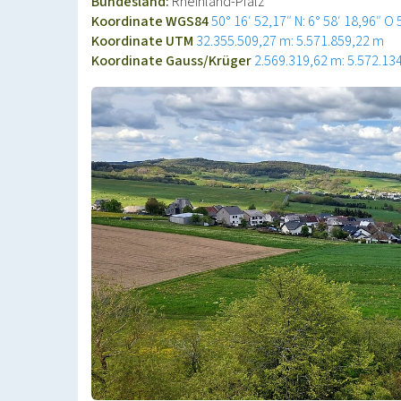
Bundesland:
Rheinland-Pfalz
Koordinate WGS84
50° 16′ 52,17″ N: 6° 58′ 18,96″ O
Koordinate UTM
32.355.509,27 m: 5.571.859,22 m
Koordinate Gauss/Krüger
2.569.319,62 m: 5.572.13