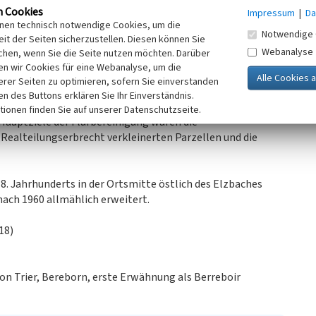
n Cookies
bernahme der Verwaltung des Rheinlandes durch die
Impressum
|
Da
inen technisch notwendige Cookies, um die
tändige Gemeinde der Bürgermeisterei bzw. des Amtes
Notwendige 
it der Seiten sicherzustellen. Diesen können Sie
von Ahrweiler und Mayen durch die Aufhebung des Kreises
Webanalyse
chen, wenn Sie die Seite nutzen möchten. Darüber
erg. Nach der Kommunal- und Verwaltungsreform von 1970
n wir Cookies für eine Webanalyse, um die
erer Seiten zu optimieren, sofern Sie einverstanden
ken des Buttons erklären Sie Ihr Einverständnis.
nsam durchgeführten Flurbereinigung in der Gemarkung
tionen finden Sie auf unserer Datenschutzseite.
 Hauptziele der Flurbereinigung waren die
ealteilungserbrecht verkleinerten Parzellen und die
18. Jahrhunderts in der Ortsmitte östlich des Elzbaches
 nach 1960 allmählich erweitert.
18)
ion Trier, Bereborn, erste Erwähnung als Berreboir