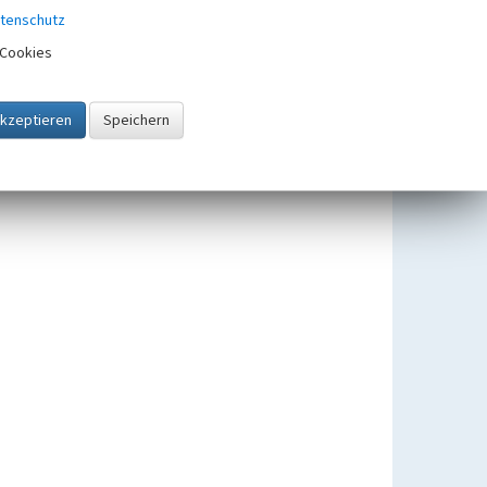
Bereborn
tenschutz
Beginn -53 bis 200, Ende 1900
Cookies
Sankt Quirinus-Kapelle in Bereborn
Beginn 1770 bis 1790