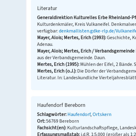
Literatur
Generaldirektion Kulturelles Erbe Rheinland-Pfa
Kulturdenkmäler, Kreis Vulkaneifel. Denkmalverz
verfügbar:
denkmallisten.gdke-rlp.de/Vulkaneif
Mayer, Alois; Mertes, Erich (1993)
Geschichte, K
Adenau.
Mayer, Alois; Mertes, Erich / Verbandsgemeinde 
aus der Verbandsgemeinde. Daun.
Mertes, Erich (1995)
Mühlen der Eifel, 2 Bände. S
Mertes, Erich (o.J.)
Die Dörfer der Verbandsgem
Literatur. In: Landeskundliche Vierteljahresblätte
Haufendorf Bereborn
Schlagwörter
Haufendorf
Ortskern
Ort
56769 Bereborn
Fachsicht(en)
Kulturlandschaftspflege, Landes
Erfassungsmaßstab
i.d.R. 1:5.000 (größer als 1: