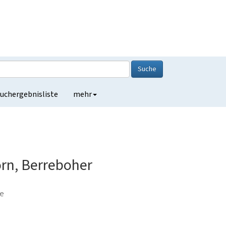
Suche
uchergebnisliste
mehr
orn, Berreboher
de