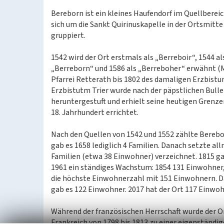
Bereborn ist ein kleines Haufendorf im Quellberei
sich um die Sankt Quirinuskapelle in der Ortsmitte
gruppiert.
1542 wird der Ort erstmals als „Berreboir“, 1544 al
„Berreborn“ und 1586 als „Berreboher“ erwähnt (May
Pfarrei Retterath bis 1802 des damaligen Erzbistu
Erzbistutm Trier wurde nach der päpstlichen Bull
heruntergestuft und erhielt seine heutigen Grenze
18. Jahrhundert errichtet.
Nach den Quellen von 1542 und 1552 zählte Berebo
gab es 1658 lediglich 4 Familien. Danach setzte a
Familien (etwa 38 Einwohner) verzeichnet. 1815 ga
1961 ein ständiges Wachstum: 1854 131 Einwohner,
die höchste Einwohnerzahl mit 151 Einwohnern. D
gab es 122 Einwohner. 2017 hat der Ort 117 Einwoh
Während der französischen Herrschaft wurde der Or
Frankreich von 1798 bis 1813 zu einer eigenständ