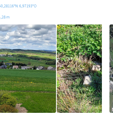
50,28116°N: 6,97193°O
4,28 m