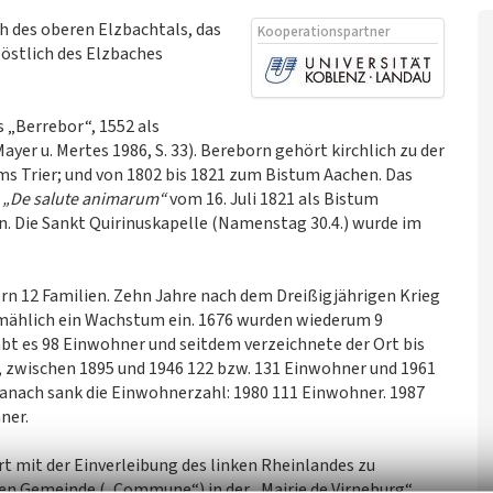
ch des oberen Elzbachtals, das
Kooperationspartner
 östlich des Elzbaches
s „Berrebor“, 1552 als
er u. Mertes 1986, S. 33). Bereborn gehört kirchlich zu der
ms Trier; und von 1802 bis 1821 zum Bistum Aachen. Das
e
„De salute animarum“
vom 16. Juli 1821 als Bistum
n. Die Sankt Quirinuskapelle (Namenstag 30.4.) wurde im
rn 12 Familien. Zehn Jahre nach dem Dreißigjährigen Krieg
llmählich ein Wachstum ein. 1676 wurden wiederum 9
bt es 98 Einwohner und seitdem verzeichnete der Ort bis
 zwischen 1895 und 1946 122 bzw. 131 Einwohner und 1961
anach sank die Einwohnerzahl: 1980 111 Einwohner. 1987
ner.
t mit der Einverleibung des linken Rheinlandes zu
igen Gemeinde („Commune“) in der „Mairie de Virneburg“