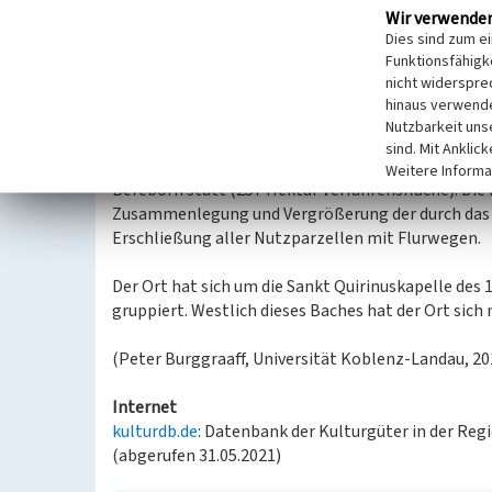
Wir verwende
(Bürgermeisterei bzw. Amt Virneburg). Nach der Ü
Dies sind zum e
Preußen 1815 blieb Bereborn bis 1932 eine eigens
Funktionsfähigke
Virneburg. Nach der Neuordnung der Kreisgrenzen 
nicht widerspre
Adenau 1932 kam Bereborn bis 1970 zum Amt Kelb
hinaus verwende
gehört der Ort zur Verbandsgemeinde Kelberg.
Nutzbarkeit uns
sind. Mit Anklic
1908 fand die Planzuteilung im Rahmen der gemei
Weitere Informa
Bereborn statt (257 Hektar Verfahrensfläche). Die
Zusammenlegung und Vergrößerung der durch das R
Erschließung aller Nutzparzellen mit Flurwegen.
Der Ort hat sich um die Sankt Quirinuskapelle des 
gruppiert. Westlich dieses Baches hat der Ort sich
(Peter Burggraaff, Universität Koblenz-Landau, 20
Internet
kulturdb.de
: Datenbank der Kulturgüter in der Reg
(abgerufen 31.05.2021)