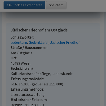
frühen 19. bis zum Beginn des 21. Jahrhunderts.
(Geschichtlicher Atlas der Rheinlande, VIII.8.) Bonn.
Jüdischer Friedhof am Ostglacis
Schlagwörter
Judentum
Gedenktafel
Jüdischer Friedhof
Straße / Hausnummer
Am Ostglacis
Ort
46483 Wesel
Fachsicht(en)
Kulturlandschaftspflege, Landeskunde
Erfassungsmaßstab
i.d.R. 1:5.000 (größer als 1:20.000)
Erfassungsmethode
Literaturauswertung
Historischer Zeitraum
Beginn 1880 bis 1881