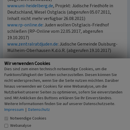
www.uni-heidelberg.de
, Projekt: Jüdische Friedhöfe in
Deutschland, Wesel Ostglacis (abgerufen 05.07.2011,
Inhalt nicht mehr verfügbar 26.08.2021)
www.rp-online.de
: Juden wollen Ostglacis-Friedhof
schließen (RP-Online vom 22.05.2017, abgerufen
19.10.2017)
www.zentralratdjuden.de
: Jüdische Gemeinde Duisburg-
Mülheim-Oberhausen K.d.ö.R. (abgerufen 19.10.2017)
Wir verwenden Cookies
Literatur
Dies sind zum einen technisch notwendige Cookies, um die
Funktionsfähigkeit der Seiten sicherzustellen. Diesen können Sie
Nitrowski, Christoph (1998)
Ringenberg.
nicht widersprechen, wenn Sie die Seite nutzen möchten. Darüber
(Rheinischer Städteatlas, Lieferung XIII, Nr. 73.) S.
hinaus verwenden wir Cookies für eine Webanalyse, um die
11f., Köln.
Nutzbarkeit unserer Seiten zu optimieren, sofern Sie einverstanden
Pracht-Jörns, Elfi (2000)
Jüdisches Kulturerbe in
sind. Mit Anklicken des Buttons erklären Sie Ihr Einverständnis.
Nordrhein-Westfalen, Teil II: Regierungsbezirk
Weitere Informationen finden Sie auf unserer Datenschutzseite.
Düsseldorf. (Beiträge zu den Bau- und
Impressum
|
Datenschutz
Kunstdenkmälern im Rheinland 34.2.) S. 612-616,
Notwendige Cookies
Köln.
Webanalyse
Reuter, Ursula (2007)
Jüdische Gemeinden vom