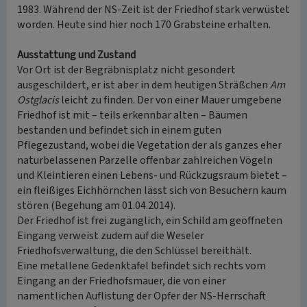
1983. Während der NS-Zeit ist der Friedhof stark verwüstet
worden. Heute sind hier noch 170 Grabsteine erhalten.
Ausstattung und Zustand
Vor Ort ist der Begräbnisplatz nicht gesondert
ausgeschildert, er ist aber in dem heutigen Sträßchen
Am
Ostglacis
leicht zu finden. Der von einer Mauer umgebene
Friedhof ist mit – teils erkennbar alten – Bäumen
bestanden und befindet sich in einem guten
Pflegezustand, wobei die Vegetation der als ganzes eher
naturbelassenen Parzelle offenbar zahlreichen Vögeln
und Kleintieren einen Lebens- und Rückzugsraum bietet –
ein fleißiges Eichhörnchen lässt sich von Besuchern kaum
stören (Begehung am 01.04.2014).
Der Friedhof ist frei zugänglich, ein Schild am geöffneten
Eingang verweist zudem auf die Weseler
Friedhofsverwaltung, die den Schlüssel bereithält.
Eine metallene Gedenktafel befindet sich rechts vom
Eingang an der Friedhofsmauer, die von einer
namentlichen Auflistung der Opfer der NS-Herrschaft