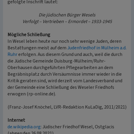
gefolgte Inschrift lautet:
Die jüdischen Bürger Wesels
Verfolgt – Vertrieben – Ermordet – 1933-1945
Mögliche Schließung
In Wesel leben heute nur noch sehr wenige Juden, deren
Bestattungen meist auf dem
Judenfriedhof in Mülheim a.d.
Ruhr
erfolgen. Aus diesem Grund und auch, weil die durch
die Jüdische Gemeinde Duisburg-Mülheim/Ruhr-
Oberhausen durchgeführten Pflegearbeiten an dem
Begräbnisplatz durch Versäumnisse immer wieder in die
Kritik geraten sind, wird derzeit vom Landesverband und
der Gemeinde eine Schließung des Weseler Friedhofs
erwogen (rp-online.de).
(Franz-Josef Knöchel, LVR-Redaktion KuLaDig, 2011/2021)
Internet
de.wikipedia.org
: Jüdischer Friedhof Wesel, Ostglacis
(abgerufen 26.08.2021)