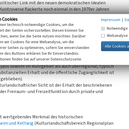
politischer Link mit den neuen demokratischen Idealen
e Kontroverse flackerte noch einmal in den 1970er Jahren
hausbebauung im Raum stand.
n Cookies
Impressum
|
Da
ichen der Stadt und hat seine Bedeutung als kleiner
inen technisch notwendige Cookies, um die
sanierung 1998 wird er heute auch als Künstleratelier und
Notwendige 
it der Seiten sicherzustellen. Diesen können Sie
).
Webanalyse
chen, wenn Sie die Seite nutzen möchten. Darüber
n wir Cookies für eine Webanalyse, um die
erer Seiten zu optimieren, sofern Sie einverstanden
nd Denkmalstandort in exponierter Lage über dem Ruhrtal –
ken des Buttons erklären Sie Ihr Einverständnis.
tionen finden Sie auf unserer Datenschutzseite.
naturnahen Freiraum. Die exponierte Lage des
ypus sowohl im Ruhrgebiet als auch überregional; typisch
bstanziellen Erhalt und die öffentliche Zugänglichkeit ist
(geblieben).
urlandschaftlicher Sicht ist der Erhalt der beschriebenen
der Freiraum- und Freizeitfunktion durch private und
st wertgebendes Merkmal des historischen
heim und Kettwig
(Kulturlandschaftsbereich Regionalplan