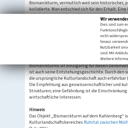
Bismarckturm, vermutlich weil sein historischer, 
kollidierte. Man entschied sich für den Erhalt. Ein
auf, als sein Abriss für die Errichtung einer Hoch
Wir verwende
Heute ist der Bismarckturm immer noch ein Wahrze
Dies sind zum e
touristischer Hot Spot behalten. Nach einer Grund
Funktionsfähigke
für kulturelle Veranstaltungen genutzt (Rawe 2008
nicht widerspre
hinaus verwende
Kulturhistorische Bedeutung
Nutzbarkeit uns
Der Raumausschnitt ist ein historischer Villen- u
sind. Mit Anklic
Weitere Informa
mit bedeutendem Fernblick, eingebettet in einen 
Bismarckturms ist einzigartig für diesen Denkmalt
ist auch seine Entstehungsgeschichte. Durch den su
die ursprüngliche Kulturlandschaft auch erfahrbar 
Die Empfehlung aus geowissenschaftlicher und kult
Strukturen; eine Gefährdung ist die Einschränkung 
wirtschaftliche Interessen.
Hinweis
Das Objekt „Bismarckturm auf dem Kahlenberg“ i
Kulturlandschaftsbereiches
Ruhrtal zwischen Mül