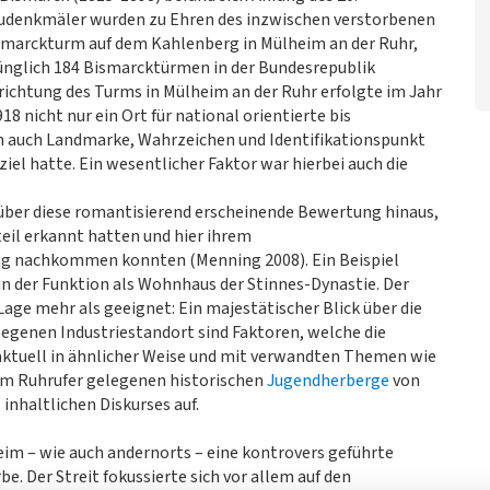
audenkmäler wurden zu Ehren des inzwischen verstorbenen
smarckturm auf dem Kahlenberg in Mülheim an der Ruhr,
ünglich 184 Bismarcktürmen in der Bundesrepublik
rrichtung des Turms in Mülheim an der Ruhr erfolgte im Jahr
8 nicht nur ein Ort für national orientierte bis
rn auch Landmarke, Wahrzeichen und Identifikationspunkt
sziel hatte. Ein wesentlicher Faktor war hierbei auch die
 über diese romantisierend erscheinende Bewertung hinaus,
eil erkannt hatten und hier ihrem
ng nachkommen konnten (Menning 2008). Ein Beispiel
 in der Funktion als Wohnhaus der Stinnes-Dynastie. Der
ge mehr als geeignet: Ein majestätischer Blick über die
genen Industriestandort sind Faktoren, welche die
aktuell in ähnlicher Weise und mit verwandten Themen wie
am Ruhrufer gelegenen historischen
Jugendherberge
von
inhaltlichen Diskurses auf.
im – wie auch andernorts – eine kontrovers geführte
. Der Streit fokussierte sich vor allem auf den