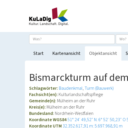
Start
Kartenansicht
Objektansicht
S
Bismarckturm auf dem
Schlagwörter:
Baudenkmal
Turm (Bauwerk)
Fachsicht(en):
Kulturlandschaftspflege
Gemeinde(n):
Mülheim an der Ruhr
Kreis(e):
Mülheim an der Ruhr
Bundesland:
Nordrhein-Westfalen
Koordinate WGS84
51° 24′ 49,52″ N: 6° 52′ 50,23″ O
Koordinate UTM
32.352.617,91 m: 5.697.968,91 m