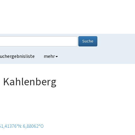
Suche
uchergebnisliste
mehr
 Kahlenberg
51,41376°N: 6,88062°O