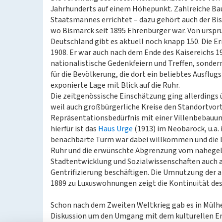
Jahrhunderts auf einem Höhepunkt. Zahlreiche B
Staatsmannes errichtet – dazu gehört auch der Bi
wo Bismarck seit 1895 Ehrenbürger war. Von urspr
Deutschland gibt es aktuell noch knapp 150. Die E
1908. Er war auch nach dem Ende des Kaisereichs 191
nationalistische Gedenkfeiern und Treffen, sonde
für die Bevölkerung, die dort ein beliebtes Ausflug
exponierte Lage mit Blick auf die Ruhr.
Die zeitgenössische Einschätzung ging allerdings
weil auch großbürgerliche Kreise den Standortvort
Repräsentationsbedürfnis mit einer Villenbebauu
hierfür ist das
Haus Urge
(1913) im Neobarock, u.a.
benachbarte Turm war dabei willkommen und die La
Ruhr und die erwünschte Abgrenzung vom nahegele
Stadtentwicklung und Sozialwissenschaften auch 
Gentrifizierung beschäftigen. Die Umnutzung der 
1889 zu Luxuswohnungen zeigt die Kontinuität des 
Schon nach dem Zweiten Weltkrieg gab es in Mülhe
Diskussion um den Umgang mit dem kulturellen Erbe