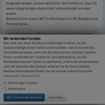
Sergeant wieder zurück nach Köln. Dort erfuhr er, dass 53
seiner Angehörigen deportiert und ermordet worden
waren.
Richard Stern starb 1967 in Allentown im US-Bundesstaat
Pennsylvania.
(Antonia Frinken, LVR-Abteilung Digitales Kulturerbe,
Wir verwenden Cookies
2026)
Dies sind zum einen technisch notwendige Cookies, um die
Funktionsfähigkeit der Seiten sicherzustellen. Diesen können Sie
Internet
nicht widersprechen, wenn Sie die Seite nutzen möchten. Darüber
de.wikipedia.org
: Abschnitt zum Denkmal für die jüdischen
hinaus verwenden wir Cookies für eine Webanalyse, um die
Gefallenen des Zweiten Weltkriegs im Eintrag zum
Nutzbarkeit unserer Seiten zu optimieren, sofern Sie einverstanden
Jüdischen Friedhof Bocklemünd (aufgerufen: 01.04.2026)
sind. Mit Anklicken des Buttons erklären Sie Ihr Einverständnis.
www.bpb.de
: Widerstand und Selbstbehauptung von Juden
Weitere Informationen finden Sie auf unserer Datenschutzseite.
im Nationalsozialismus (Text Andrea Löw, in der
Impressum
|
Datenschutz
Zeitschrift „Aus Politik und Zeitgeschehen“, 20.06.2014,
Notwendige Cookies
aufgerufen: 01.04.2026)
Webanalyse
www.bpb.de
: 19. April 1943: Aufstand im Warschauer
Ghetto (in der Rubrik „kurz&knapp“ der Bundeszentrale
für politische Bildung, 17.04.2023, aufgerufen: 01.04.2026)