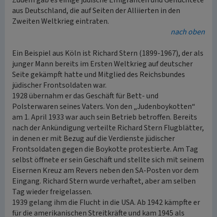
Zudem gab es einige jüdische Emigranten und Geflüchtete
aus Deutschland, die auf Seiten der Alliierten in den
Zweiten Weltkrieg eintraten.
nach oben
Ein Beispiel aus Köln ist Richard Stern (1899-1967), der als
junger Mann bereits im Ersten Weltkrieg auf deutscher
Seite gekämpft hatte und Mitglied des Reichsbundes
jüdischer Frontsoldaten war.
1928 übernahm er das Geschäft für Bett- und
Polsterwaren seines Vaters. Von den „Judenboykotten“
am 1. April 1933 war auch sein Betrieb betroffen. Bereits
nach der Ankündigung verteilte Richard Stern Flugblätter,
in denen er mit Bezug auf die Verdienste jüdischer
Frontsoldaten gegen die Boykotte protestierte. Am Tag
selbst öffnete er sein Geschäft und stellte sich mit seinem
Eisernen Kreuz am Revers neben den SA-Posten vor dem
Eingang. Richard Stern wurde verhaftet, aber am selben
Tag wieder freigelassen.
1939 gelang ihm die Flucht in die USA. Ab 1942 kämpfte er
für die amerikanischen Streitkräfte und kam 1945 als