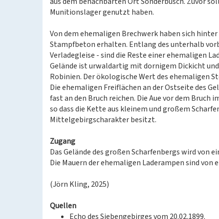
aus dem benachbarten Ort Sonderbusch. Zuvor soll
Munitionslager genutzt haben.
Von dem ehemaligen Brechwerk haben sich hinter
Stampfbeton erhalten. Entlang des unterhalb vorb
Verladegleise - sind die Reste einer ehemaligen L
Gelände ist urwaldartig mit dornigem Dickicht u
Robinien. Der ökologische Wert des ehemaligen St
Die ehemaligen Freiflächen an der Ostseite des Ge
fast an den Bruch reichen. Die Aue vor dem Bruch
so dass die Kette aus kleinem und großem Scharf
Mittelgebirgscharakter besitzt.
Zugang
Das Gelände des großen Scharfenbergs wird von ei
Die Mauern der ehemaligen Laderampen sind von e
(Jörn Kling, 2025)
Quellen
Echo des Siebengebirges vom 20.02.1899.