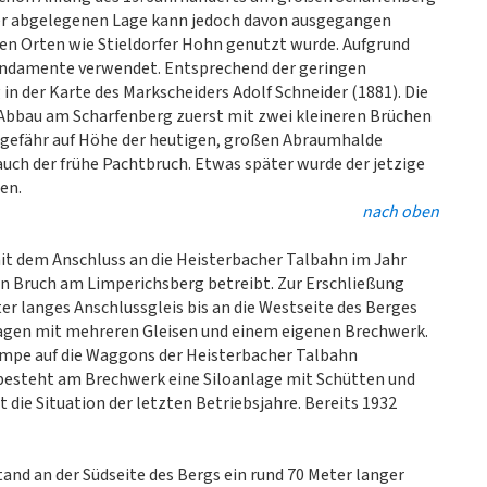
er abgelegenen Lage kann jedoch davon ausgegangen
den Orten wie Stieldorfer Hohn genutzt wurde. Aufgrund
 Fundamente verwendet. Entsprechend der geringen
in der Karte des Markscheiders Adolf Schneider (1881). Die
 Abbau am Scharfenberg zuerst mit zwei kleineren Brüchen
ungefähr auf Höhe der heutigen, großen Abraumhalde
uch der frühe Pachtbruch. Etwas später wurde der jetzige
en.
nach oben
it dem Anschluss an die Heisterbacher Talbahn im Jahr
ten Bruch am Limperichsberg betreibt. Zur Erschließung
er langes Anschlussgleis bis an die Westseite des Berges
agen mit mehreren Gleisen und einem eigenen Brechwerk.
ampe auf die Waggons der Heisterbacher Talbahn
besteht am Brechwerk eine Siloanlage mit Schütten und
 die Situation der letzten Betriebsjahre. Bereits 1932
and an der Südseite des Bergs ein rund 70 Meter langer