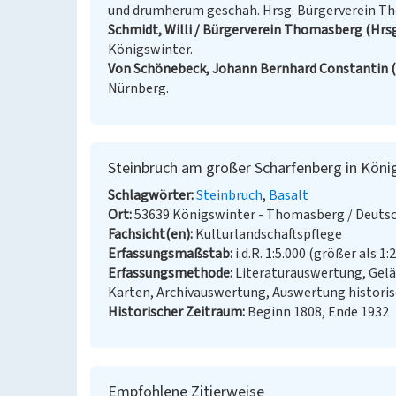
und drumherum geschah. Hrsg. Bürgerverein T
Schmidt, Willi / Bürgerverein Thomasberg (Hrsg
Königswinter.
Von Schönebeck, Johann Bernhard Constantin (
Nürnberg.
Steinbruch am großer Scharfenberg in Kön
Schlagwörter
Steinbruch
Basalt
Ort
53639 Königswinter - Thomasberg / Deuts
Fachsicht(en)
Kulturlandschaftspflege
Erfassungsmaßstab
i.d.R. 1:5.000 (größer als 1:
Erfassungsmethode
Literaturauswertung, Gel
Karten, Archivauswertung, Auswertung historis
Historischer Zeitraum
Beginn 1808, Ende 1932
Empfohlene Zitierweise