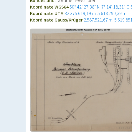
Bundesland:
Nordrhein-Westfalen
Koordinate WGS84
50° 42′ 27,38″ N: 7° 14′ 18,31″ O
Koordinate UTM
32.375.619,19 m: 5.618.790,39 m
Koordinate Gauss/Krüger
2.587.521,67 m: 5.619.85