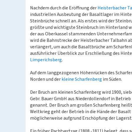
Nachdem durch die Eröffnung der
Heisterbacher T
industriellen Ausbeutung der Basaltlager im Hinte
Steinbrüche schnell an. Als erstes wird der Steinb
größte und wichtigste Steinbruch im Hinterland w
der aus Oberkassel stammenden Unternehmerfamilie
wird die Bahnstrecke der Heisterbacher Talbahn a
verlängert, um auch die Basaltbrüche am Scharfen
ausführlicher Überblick zur Erschließung des Hint
Limperichsberg
.
Auf dem langgezogenen Höhenrücken des Scharfen
Norden und der
kleine Scharfenberg
im Süden.
Der Bruch am kleinen Scharfenberg wird 1900, sie
Gebr. Bauer GmbH aus Niederdollendorf in Betri
genannt. Der Bruch am großen Scharfenberg heiß
Weltkrieg geht der Betrieb in die Hände der Basalt
möglicherweise aufgrund Erschöpfung der Lagerst
Ein früher Pachtvertrag (1808 -1811) belegt, dass