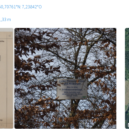
50,70761°N: 7,23842°O
1,33 m