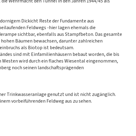
 die Wehrmacht den Tunnel in den Jahren 1944/45 als
 dornigem Dickicht Reste der Fundamente aus
eilaufenden Feldwegs -hier lagen ehemals die
aderampe sichtbar, ebenfalls aus Stampfbeton. Das gesamte
nd hohen Bäumen bewachsen, darunter zahlreichen
einbruchs als Biotop ist bedeutsam.
ländes sind mit Einfamilienhäusern bebaut worden, die bis
 im Westen wird durch ein flaches Wiesental eingenommen,
enberg noch seinen landschaftsprägenden
ner Trinkwasseranlage genutzt und ist nicht zugänglich.
inem vorbeiführenden Feldweg aus zu sehen.