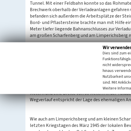
Tunnel. Mit einer Feldbahn konnte so das Rohmater
Brechwerk oberhalb der Verladeanlagen gefahren 
befanden sich außerdem die Arbeitsplätze der Stei
Bord- und Pflastersteine brachte man mit Hilfe ei
Meter tiefer liegende Bahnanschlusses zur Verladu
am großen Scharfenberg und am Limperichsberg run
Wir verwende
Der heutige, circa 20 Meter tiefe Buchkessel erstr
Dies sind zum e
und einer Breite bis zu 65 Metern. Vermutlich geol
Funktionsfähigke
Bruchkessels, das dort anstehende Gestein war ver
nicht widerspre
eingezäunte Bruchkessel ist zum Teil mit Wasser 
hinaus verwende
Thomasberg (WBV) genutzt. Auf der Höhe besteht
Nutzbarkeit uns
Fassungsvermögen. Die Abraumhalde an der Westseit
sind. Mit Anklic
Metern bei einer Breite von bis zu 65 Metern. Eine
Weitere Informa
Metern und eine Breite von 60 Metern in der Tala
Wegverlauf entspricht der Lage des ehemaligen An
Wie auch am Limperichsberg und am kleinen Scharf
letzten Kriegstagen des März 1945 der lokalen Bev