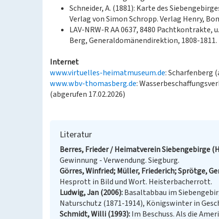
Schneider, A. (1881): Karte des Siebengebirg
Verlag von Simon Schropp. Verlag Henry, Bon
LAV-NRW-R AA 0637, 8480 Pachtkontrakte, u
Berg, Generaldomänendirektion, 1808-1811.
Internet
www.virtuelles-heimatmuseum.de
: Scharfenberg 
www.wbv-thomasberg.de
: Wasserbeschaffungsve
(abgerufen 17.02.2026)
Literatur
Berres, Frieder / Heimatverein Siebengebirge (H
Gewinnung - Verwendung. Siegburg.
Görres, Winfried; Müller, Friederich; Sprötge, G
Hesprott in Bild und Wort. Heisterbacherrott.
Ludwig, Jan (2006)
Basaltabbau im Siebengebir
Naturschutz (1871-1914), Königswinter in Gesc
Schmidt, Willi (1993)
Im Beschuss. Als die Amer