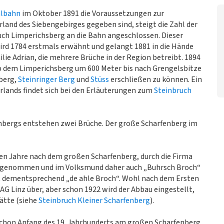
albahn
im Oktober 1891 die Voraussetzungen zur
rland des Siebengebirges gegeben sind, steigt die Zahl der
ruch Limperichsberg an die Bahn angeschlossen. Dieser
ird 1784 erstmals erwähnt und gelangt 1881 in die Hände
 Adrian, die mehrere Brüche in der Region betreibt. 1894
b dem Limperichsberg um 600 Meter bis nach Grengelsbitze
berg,
Steinringer Berg
und
Stüss
erschließen zu können. Ein
erlands findet sich bei den Erläuterungen zum
Steinbruch
bergs entstehen zwei Brüche. Der große Scharfenberg im
ben Jahre nach dem großen Scharfenberg, durch die Firma
eb genommen und im Volksmund daher auch „Buhrsch Broch“
t dementsprechend „de ahle Broch“. Wohl nach dem Ersten
 AG Linz über, aber schon 1922 wird der Abbau eingestellt,
ätte (siehe
Steinbruch Kleiner Scharfenberg
).
 schon Anfang des 19. Jahrhunderts am großen Scharfenberg