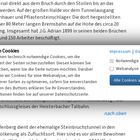
ial direkt aus dem Bruch durch den Stollen bis an das
werden. Auf der großen Halde vor dem Tunnelausgang
nhauer und Pflastersteinschläger. Die dort hergestellten
ner 80 Meter langen Bremsbahn auf die Höhe des circa 20
ng. Insgesamt hat J.G. Adrian 1899 in seinen beiden Brüchen
d 150 Arbeiter beschäftigt.
n Cookies
eckt sich von Nord nach Süd über eine Länge von 140 Metern
Impressum
|
Da
inen technisch notwendige Cookies, um die
ogisch bedingt ist die mittige Einschnürung des
Notwendige 
it der Seiten sicherzustellen. Diesen können Sie
mutlich nicht brauchbar. Der senkrecht abfallende
Webanalyse
chen, wenn Sie die Seite nutzen möchten. Darüber
gefüllt und wird heute vom Wasserbeschaffungsverband
n wir Cookies für eine Webanalyse, um die
 eine Hochbehälteranlage mit 5.000 Kubikmetern
erer Seiten zu optimieren, sofern Sie einverstanden
e fächert sich dreieckig auf und besitzt eine Länge von 90
ken des Buttons erklären Sie Ihr Einverständnis.
 weitere große Halde erstreckt sich über eine Länge von 140
tionen finden Sie auf unserer Datenschutzseite.
ue unterhalb des heutigen Fahrwegs „Zum Rothenberg“. Der
schlussgleises der Heisterbacher Talbahn.
nach oben
enberg dient der ehemalige Steinbruchstunnel in den
ölkerung als Zufluchtsort. Hier sind es vor allem Bewohner