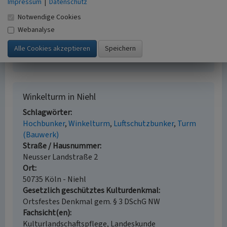
Impressum
|
Datenschutz
Buschmann, Walter; Hennies, Matthias; Kierdorf,
Notwendige Cookies
Alexander (2018)
Via Industrialis. Entdeckungsreise
Kölner Industriekultur. S. 168, Essen.
Webanalyse
Wilhelm, Jürgen (Hrsg.) (2008)
Das große Köln-
Lexikon. S. 81-82, Köln (2. Auflage).
Winkelturm in Niehl
Schlagwörter
Hochbunker
Winkelturm
Luftschutzbunker
Turm
(Bauwerk)
Straße / Hausnummer
Neusser Landstraße 2
Ort
50735 Köln - Niehl
Gesetzlich geschütztes Kulturdenkmal
Ortsfestes Denkmal gem. § 3 DSchG NW
Fachsicht(en)
Kulturlandschaftspflege, Landeskunde