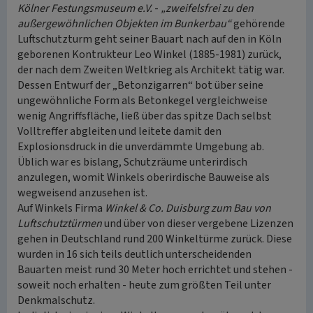
Kölner Festungsmuseum e.V.
-
„zweifelsfrei zu den
außergewöhnlichen Objekten im Bunkerbau“
gehörende
Luftschutzturm geht seiner Bauart nach auf den in Köln
geborenen Kontrukteur Leo Winkel (1885-1981) zurück,
der nach dem Zweiten Weltkrieg als Architekt tätig war.
Dessen Entwurf der „Betonzigarren“ bot über seine
ungewöhnliche Form als Betonkegel vergleichweise
wenig Angriffsfläche, ließ über das spitze Dach selbst
Volltreffer abgleiten und leitete damit den
Explosionsdruck in die unverdämmte Umgebung ab.
Üblich war es bislang, Schutzräume unterirdisch
anzulegen, womit Winkels oberirdische Bauweise als
wegweisend anzusehen ist.
Auf Winkels Firma
Winkel & Co. Duisburg zum Bau von
Luftschutztürmen
und über von dieser vergebene Lizenzen
gehen in Deutschland rund 200 Winkeltürme zurück. Diese
wurden in 16 sich teils deutlich unterscheidenden
Bauarten meist rund 30 Meter hoch errichtet und stehen -
soweit noch erhalten - heute zum größten Teil unter
Denkmalschutz.