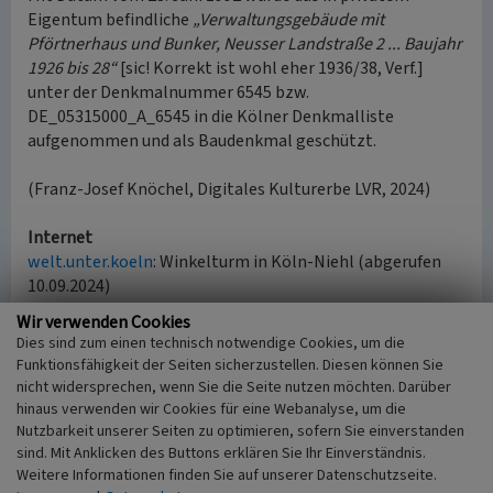
Eigentum befindliche
„Verwaltungsgebäude mit
Pförtnerhaus und Bunker, Neusser Landstraße 2 ... Baujahr
1926 bis 28“
[sic! Korrekt ist wohl eher 1936/38, Verf.]
unter der Denkmalnummer 6545 bzw.
DE_05315000_A_6545 in die Kölner Denkmalliste
aufgenommen und als Baudenkmal geschützt.
(Franz-Josef Knöchel, Digitales Kulturerbe LVR, 2024)
Internet
welt.unter.koeln
: Winkelturm in Köln-Niehl (abgerufen
10.09.2024)
de.wikipedia.org
: Liste der Hochbunker der Bauart Winkel
Wir verwenden Cookies
(abgerufen 10.09.2024)
Dies sind zum einen technisch notwendige Cookies, um die
de.wikipedia.org
: Leo Winkel (abgerufen 10.09.2024)
Funktionsfähigkeit der Seiten sicherzustellen. Diesen können Sie
www.stadt-koeln.de
: Interaktive Denkmalkarte Köln
nicht widersprechen, wenn Sie die Seite nutzen möchten. Darüber
(abgerufen 10.09.2024)
hinaus verwenden wir Cookies für eine Webanalyse, um die
Nutzbarkeit unserer Seiten zu optimieren, sofern Sie einverstanden
sind. Mit Anklicken des Buttons erklären Sie Ihr Einverständnis.
Literatur
Weitere Informationen finden Sie auf unserer Datenschutzseite.