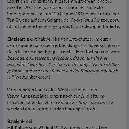
Lediglich ein einziger Winkelturm wurde während des
Zweiten Weltkriegs zerstört. Eine amerikanische
Sprengbombe traf am 12. Oktober 1944 einen Turm einer
7er-Gruppe auf dem Gelände der Focke-Wulf Flugzeugbau
AG in Bremen-Hemelingen, was fünf Todesopfer forderte.
Einzigartigkeit hat der Niehler Luftschutzturm durch
seine äußere Backsteinverblendung und das verschieferte
Dach in Form einer Kappe, welche dem Hochbunker
„eine
besondere Ausstrahlung [geben], die so nur ein Mal
ausgeführt wurde … Durchaus nicht möglichst unsichtbar
getarnt, sondern einer Rakete auf der Startrampe ähnlich
…“
(welt.unter.koeln)
Vom früheren Courtaulds-Werk ist neben dem
Verwaltungsgebäude einzig noch der Winkelturm
erhalten. Über den Verein
Kölner Festungsmuseum e.V.
werden Führungen durch den Bau angeboten.
Baudenkmal
Mit Datum vom 23. Juni 1992 wurde das in privatem