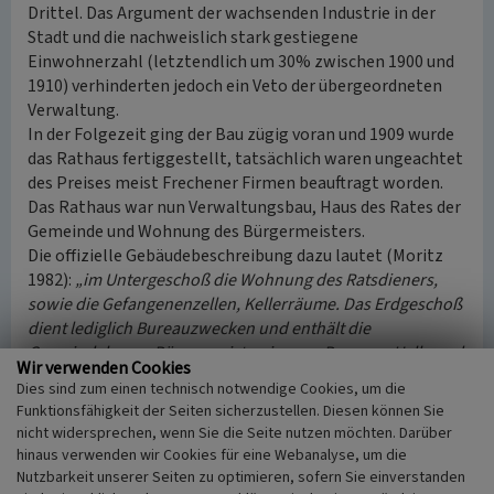
Drittel. Das Argument der wachsenden Industrie in der
Stadt und die nachweislich stark gestiegene
Einwohnerzahl (letztendlich um 30% zwischen 1900 und
1910) verhinderten jedoch ein Veto der übergeordneten
Verwaltung.
In der Folgezeit ging der Bau zügig voran und 1909 wurde
das Rathaus fertiggestellt, tatsächlich waren ungeachtet
des Preises meist Frechener Firmen beauftragt worden.
Das Rathaus war nun Verwaltungsbau, Haus des Rates der
Gemeinde und Wohnung des Bürgermeisters.
Die offizielle Gebäudebeschreibung dazu lautet (Moritz
1982):
„im Untergeschoß die Wohnung des Ratsdieners,
sowie die Gefangenenzellen, Kellerräume. Das Erdgeschoß
dient lediglich Bureauzwecken und enthält die
Gemeindekasse, Bürgermeisterzimmer, Bureaus, Halle und
Wir verwenden Cookies
Toiletten. Das Obergeschoß nimmt den Saal für die
Dies sind zum einen technisch notwendige Cookies, um die
Gemeinderatssitzungen nebst Vorzimmer, sowie eine
Funktionsfähigkeit der Seiten sicherzustellen. Diesen können Sie
Wohnung für den Bürgermeister auf. Im Dachgeschoß sind
nicht widersprechen, wenn Sie die Seite nutzen möchten. Darüber
weitere Zimmer der Bürgermeisterwohnung
hinaus verwenden wir Cookies für eine Webanalyse, um die
untergebracht, während es im übrigen frei bleibt und so
Nutzbarkeit unserer Seiten zu optimieren, sofern Sie einverstanden