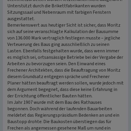
Unterstützt durch die Brikettfabrikanten wurden
Sitzungssaal und Nebenraum mit farbigen Fenstern
ausgestattet.
Bemerkenswert aus heutiger Sicht ist sicher, dass Moritz
sich auf seine veranschlagte Kalkulation der Bausumme
von 136.000 Mark vertraglich festlegen musste – jegliche
Verteuerung des Baus ging ausschließlich zu seinen
Lasten. Ebenfalls festgehalten wurde, dass wenn immer
es möglich sei, ortsansässige Betriebe bei der Vergabe der
Arbeiten zu bevorzugen seien. Den Einwand eines
Frechener Architekten, dass die Beauftragung von Moritz
diesem Grundsatz entgegen spräche und Frechener
Planer hätten beauftragt werden sollen, wurde jedoch mit
dem Argument begegnet, dass diese keine Erfahrung in
der Errichtung öffentlicher Bauten hätten.
Im Jahr 1907 wurde mit dem Bau des Rathauses
begonnen. Doch während der laufenden Bauarbeiten
meldetet das Regierungspräsidium Bedenken an und ein
Baustopp drohte: Die Baukosten überstiegen das für
Frechen als angemessen gesehene Maß um rund ein