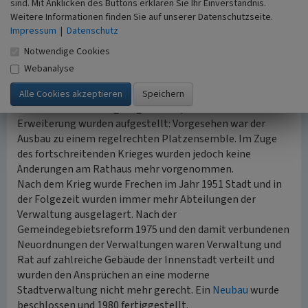
eingerichtet wird, daß die spätere Benutzung zu Bureaus
sind. Mit Anklicken des Buttons erklären Sie Ihr Einverständnis.
Weitere Informationen finden Sie auf unserer Datenschutzseite.
möglich ist.“
Impressum
|
Datenschutz
Erweiterung und Neubau
Notwendige Cookies
Schon bald zeigte sich, dass die großzügige Planung
Webanalyse
durchaus ihre Berechtigung hatte, denn schon 1925 wurde
das Dachgeschoß ausgebaut. Doch Ende der 1930er Jahre
erschien der Bau endgültig zu klein, Pläne für eine
Erweiterung wurden aufgestellt: Vorgesehen war der
Ausbau zu einem regelrechten Platzensemble. Im Zuge
des fortschreitenden Krieges wurden jedoch keine
Änderungen am Rathaus mehr vorgenommen.
Nach dem Krieg wurde Frechen im Jahr 1951 Stadt und in
der Folgezeit wurden immer mehr Abteilungen der
Verwaltung ausgelagert. Nach der
Gemeindegebietsreform 1975 und den damit verbundenen
Neuordnungen der Verwaltungen waren Verwaltung und
Rat auf zahlreiche Gebäude der Innenstadt verteilt und
wurden den Ansprüchen an eine moderne
Stadtverwaltung nicht mehr gerecht. Ein
Neubau
wurde
beschlossen und 1980 fertiggestellt.