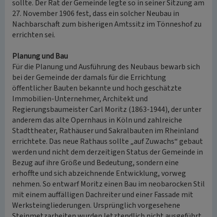
sollte. Der Rat der Gemeinde legte so in seiner Sitzung am
27. November 1906 fest, dass ein solcher Neubau in
Nachbarschaft zum bisherigen Amtssitz im Tönneshof zu
errichten sei.
Planung und Bau
Für die Planung und Ausführung des Neubaus bewarb sich
bei der Gemeinde der damals für die Errichtung
öffentlicher Bauten bekannte und hoch geschätzte
Immobilien-Unternehmer, Architekt und
Regierungsbaumeister Carl Moritz (1863-1944), der unter
anderem das alte Opernhaus in Köln und zahlreiche
Stadttheater, Rathäuser und Sakralbauten im Rheinland
errichtete. Das neue Rathaus sollte „auf Zuwachs“ gebaut
werden und nicht dem derzeitigen Status der Gemeinde in
Bezug auf ihre Größe und Bedeutung, sondern eine
erhoffte und sich abzeichnende Entwicklung, vorweg
nehmen. So entwarf Moritz einen Bau im neobarocken Stil
mit einem auffälligen Dachreiter und einer Fassade mit
Werksteingliederungen. Ursprünglich vorgesehene
Steinmetzarbeiten wurden letztendlich nicht ausgeführt.