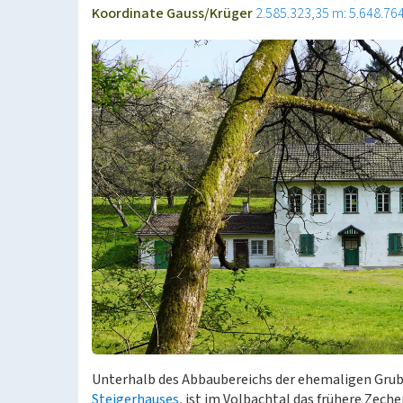
Koordinate Gauss/Krüger
2.585.323,35 m: 5.648.76
Unterhalb des Abbaubereichs der ehemaligen Grube
Steigerhauses
, ist im Volbachtal das frühere Zech