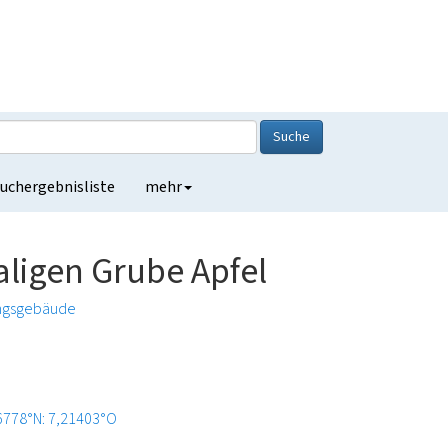
Suche
uchergebnisliste
mehr
ligen Grube Apfel
ngsgebäude
6778°N: 7,21403°O