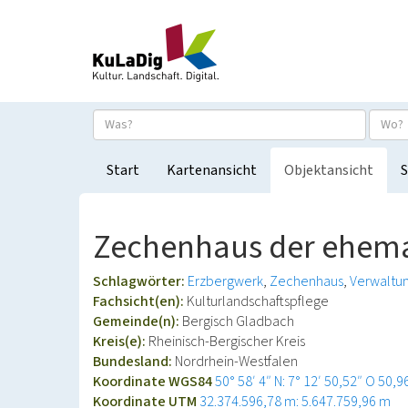
Start
Kartenansicht
Objektansicht
S
Zechenhaus der ehema
Schlagwörter:
Erzbergwerk
Zechenhaus
Verwaltu
Fachsicht(en):
Kulturlandschaftspflege
Gemeinde(n):
Bergisch Gladbach
Kreis(e):
Rheinisch-Bergischer Kreis
Bundesland:
Nordrhein-Westfalen
Koordinate WGS84
50° 58′ 4″ N: 7° 12′ 50,52″ O
50,9
Koordinate UTM
32.374.596,78 m: 5.647.759,96 m