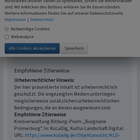
Nutzbarkeit unserer Seiten zu optimieren, sofern Sie einverstanden
Denkmalpflege, Landeskunde
sind. Mit Anklicken des Buttons erklären Sie Ihr Einverständnis.
Erfassungsmaßstab
Weitere Informationen finden Sie auf unserer Datenschutzseite.
i.d.R. 1:5.000 (größer als 1:20.000)
Impressum
|
Datenschutz
Erfassungsmethode
Literaturauswertung, Vor Ort Dokumentation
Notwendige Cookies
Historischer Zeitraum
Webanalyse
Beginn 1100 bis 1337
Empfohlene Zitierweise
Urheberrechtlicher Hinweis
Der hier präsentierte Inhalt ist urheberrechtlich
geschützt. Die angezeigten Medien unterliegen
möglicherweise zusätzlichen urheberrechtlichen
Bedingungen, die an diesen ausgewiesen sind.
Empfohlene Zitierweise
Kreisverwaltung Bitburg-Prüm: „Burgruine
Prümerburg”. In: KuLaDig, Kultur.Landschaft.Digital.
URL:
https://www.kuladig.de/Objektansicht/KLD-