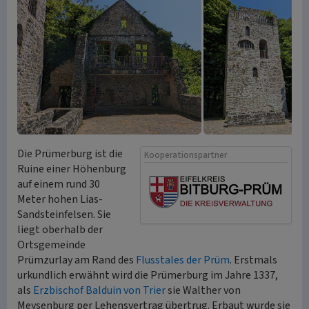
Die Prümerburg ist die
Kooperationspartner
Ruine einer Höhenburg
auf einem rund 30
Meter hohen Lias-
Sandsteinfelsen. Sie
liegt oberhalb der
Ortsgemeinde
Prümzurlay am Rand des
Flusstales der Prüm
. Erstmals
urkundlich erwähnt wird die Prümerburg im Jahre 1337,
als
Erzbischof Balduin von Trier
sie Walther von
Meysenburg per Lehensvertrag übertrug. Erbaut wurde sie