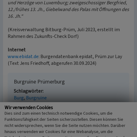
und Herzöge von Luxemburg; zweigeschossiger Bergfried,
12./frühes 13. Jh., Giebelwand des Palas mit Öffnungen des
16. Jh.“
(Kreisverwaltung Bitburg-Prüm, Juli 2023, erstellt im
Rahmen des Zukunfts-Check Dorf)
Internet
www.ebidat.de
: Burgendatenbank epidat, Prüm zur Lay
(Text Jens Friedhoff, abgerufen 30.09.2024)
Burgruine Prümerburg
Schlagwörter
Burg
Burgruine
Ort
Wir verwenden Cookies
54668 Prümzurlay
Dies sind zum einen technisch notwendige Cookies, um die
Gesetzlich geschütztes Kulturdenkmal
Funktionsfähigkeit der Seiten sicherzustellen. Diesen können Sie
Denkmalzone gem. § 5 DSchG Rheinland-Pfalz
nicht widersprechen, wenn Sie die Seite nutzen möchten. Darüber
Fachsicht(en)
hinaus verwenden wir Cookies für eine Webanalyse, um die