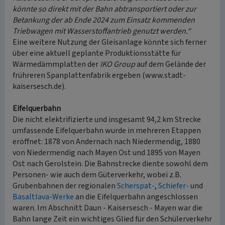
könnte so direkt mit der Bahn abtransportiert oder zur
Betankung der ab Ende 2024 zum Einsatz kommenden
Triebwagen mit Wasserstoffantrieb genutzt werden.“
Eine weitere Nutzung der Gleisanlage könnte sich ferner
über eine aktuell geplante Produktionsstätte für
Wärmedämmplatten der
IKO Group
auf dem Gelände der
frühreren Spanplattenfabrik ergeben (www.stadt-
kaisersesch.de).
Eifelquerbahn
Die nicht elektrifizierte und insgesamt 94,2 km Strecke
umfassende Eifelquerbahn wurde in mehreren Etappen
eröffnet: 1878 von Andernach nach Niedermendig, 1880
von Niedermendig nach Mayen Ost und 1895 von Mayen
Ost nach Gerolstein. Die Bahnstrecke diente sowohl dem
Personen- wie auch dem Güterverkehr, wobei z.B.
Grubenbahnen der regionalen
Scherspat-
,
Schiefer-
und
Basaltlava-Werke
an die Eifelquerbahn angeschlossen
waren. Im Abschnitt Daun - Kaisersesch - Mayen war die
Bahn lange Zeit ein wichtiges Glied für den Schülerverkehr