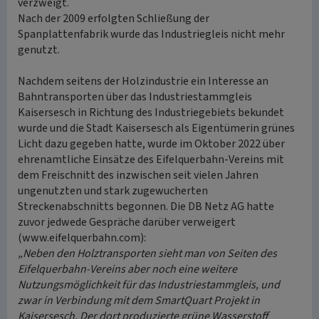
verzweigt.
Nach der 2009 erfolgten Schließung der
Spanplattenfabrik wurde das Industriegleis nicht mehr
genutzt.
Nachdem seitens der Holzindustrie ein Interesse an
Bahntransporten über das Industriestammgleis
Kaisersesch in Richtung des Industriegebiets bekundet
wurde und die Stadt Kaisersesch als Eigentümerin grünes
Licht dazu gegeben hatte, wurde im Oktober 2022 über
ehrenamtliche Einsätze des Eifelquerbahn-Vereins mit
dem Freischnitt des inzwischen seit vielen Jahren
ungenutzten und stark zugewucherten
Streckenabschnitts begonnen. Die DB Netz AG hatte
zuvor jedwede Gespräche darüber verweigert
(www.eifelquerbahn.com):
„Neben den Holztransporten sieht man von Seiten des
Eifelquerbahn-Vereins aber noch eine weitere
Nutzungsmöglichkeit für das Industriestammgleis, und
zwar in Verbindung mit dem SmartQuart Projekt in
Kaisersesch. Der dort produzierte grüne Wasserstoff