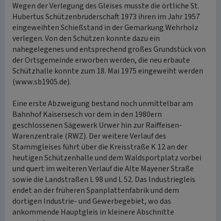
Wegen der Verlegung des Gleises musste die örtliche St.
Hubertus Schützenbruderschaft 1973 ihren im Jahr 1957
eingeweihten Schießstand in der Gemarkung Wehrholz
verlegen. Von den Schützen konnte dazu ein
nahegelegenes und entsprechend großes Grundstück von
der Ortsgemeinde erworben werden, die neu erbaute
Schützhalle konnte zum 18. Mai 1975 eingeweiht werden
(www.sb1905.de).
Eine erste Abzweigung bestand noch unmittelbar am
Bahnhof Kaisersesch vor dem in den 1980ern
geschlossenen Sägewerk Urwer hin zur Raiffeisen-
Warenzentrale (RWZ). Der weitere Verlauf des
Stammgleises führt über die Kreisstraße K 12 an der
heutigen Schützenhalle und dem Waldsportplatz vorbei
und quert im weiteren Verlauf die Alte Mayener Straße
sowie die Landstraßen L 98 und L 52. Das Industriegleis
endet an der früheren Spanplattenfabrik und dem
dortigen Industrie- und Gewerbegebiet, wo das
ankommende Hauptgleis in kleinere Abschnitte