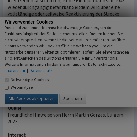
in einzelnen Abschnitten, ist die Eifelquerbahn seit 2008
wieder durchgängig befahrbar. Seitdem wird über eine
vollständige oder teilweise Reaktivierung der Strecke
diskutiert. Hierfür wäre allerdings ein finanziell
Wir verwenden Cookies
beträchtlicher Sanierungsaufwand an größeren
Dies sind zum einen technisch notwendige Cookies, um die
Funktionsfähigkeit der Seiten sicherzustellen. Diesen können Sie
Teilabschnitten notwendig. Entsprechende Aufwands-
nicht widersprechen, wenn Sie die Seite nutzen möchten. Darüber
und Kostenschätzungen werden zwischen der DB Netz AG
hinaus verwenden wir Cookies für eine Webanalyse, um die
als Eigentümerin, am Betrieb der Strecke interessierten
Nutzbarkeit unserer Seiten zu optimieren, sofern Sie einverstanden
Eisenbahngesellschaften sowie dem Land und den
sind. Mit Anklicken des Buttons erklären Sie Ihr Einverständnis.
Kommunen verhandelt. Auch das wirtschaftliche
Weitere Informationen finden Sie auf unserer Datenschutzseite.
Potential einer wieder eröffneten Strecke für den
Impressum
|
Datenschutz
Personen- und Güterverkehr steht dabei zur Debatte
Notwendige Cookies
(tagesschau.de).
Webanalyse
(Franz-Josef Knöchel, Digitales Kulturerbe LVR, 2023/25)
Quelle
Freundliche Hinweise von Herrn Martin Gorges, Eulgem,
2023.
Internet