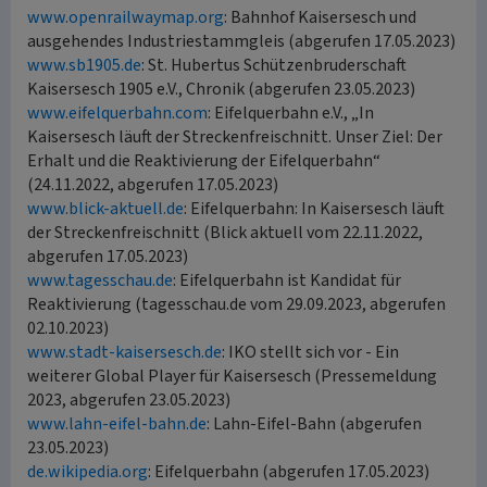
www.openrailwaymap.org
: Bahnhof Kaisersesch und
ausgehendes Industriestammgleis (abgerufen 17.05.2023)
www.sb1905.de
: St. Hubertus Schützenbruderschaft
Kaisersesch 1905 e.V., Chronik (abgerufen 23.05.2023)
www.eifelquerbahn.com
: Eifelquerbahn e.V., „In
Kaisersesch läuft der Streckenfreischnitt. Unser Ziel: Der
Erhalt und die Reaktivierung der Eifelquerbahn“
(24.11.2022, abgerufen 17.05.2023)
www.blick-aktuell.de
: Eifelquerbahn: In Kaisersesch läuft
der Streckenfreischnitt (Blick aktuell vom 22.11.2022,
abgerufen 17.05.2023)
www.tagesschau.de
: Eifelquerbahn ist Kandidat für
Reaktivierung (tagesschau.de vom 29.09.2023, abgerufen
02.10.2023)
www.stadt-kaisersesch.de
: IKO stellt sich vor - Ein
weiterer Global Player für Kaisersesch (Pressemeldung
2023, abgerufen 23.05.2023)
www.lahn-eifel-bahn.de
: Lahn-Eifel-Bahn (abgerufen
23.05.2023)
de.wikipedia.org
: Eifelquerbahn (abgerufen 17.05.2023)