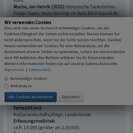
Köln.
Muche, Jan Henrik (2015)
Historische Tankstellen -
Früher Super, heute Normal. In: Auto BILD klassik Nr.
7, Juli 2015, S. 186-193. o. O.
Wir verwenden Cookies
Dies sind zum einen technisch notwendige Cookies, um die
Funktionsfähigkeit der Seiten sicherzustellen. Diesen können Sie
nicht widersprechen, wenn Sie die Seite nutzen möchten. Darüber
hinaus verwenden wir Cookies für eine Webanalyse, um die
AVIA-Tankstelle in Rodenkirchen
Nutzbarkeit unserer Seiten zu optimieren, sofern Sie einverstanden
Schlagwörter
sind. Mit Anklicken des Buttons erklären Sie Ihr Einverständnis.
Tankstelle
Garage
Werkstatt
Weitere Informationen finden Sie auf unserer Datenschutzseite.
Straße / Hausnummer
Impressum
|
Datenschutz
Walther-Rathenau-Straße 1
Notwendige Cookies
Ort
Webanalyse
50996 Köln - Rodenkirchen
Gesetzlich geschütztes Kulturdenkmal
Kein
Fachsicht(en)
Kulturlandschaftspflege, Landeskunde
Erfassungsmaßstab
i.d.R. 1:5.000 (größer als 1:20.000)