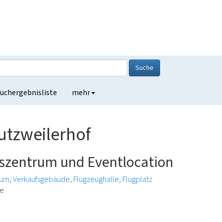
Suche
uchergebnisliste
mehr
utzweilerhof
gszentrum und Eventlocation
eum
Verkaufsgebäude
Flugzeughalle
Flugplatz
de