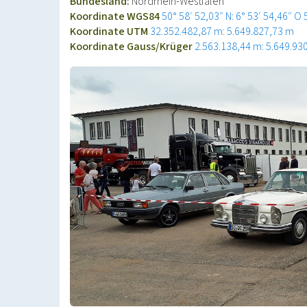
Bundesland:
Nordrhein-Westfalen
Koordinate WGS84
50° 58′ 52,03″ N: 6° 53′ 54,46″ O
Koordinate UTM
32.352.482,87 m: 5.649.827,73 m
Koordinate Gauss/Krüger
2.563.138,44 m: 5.649.93