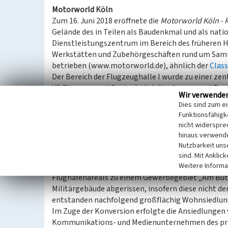
Motorworld Köln
Zum 16. Juni 2018 eröffnete die
Motorworld Köln - 
Gelände des in Teilen als Baudenkmal und als nat
Dienstleistungszentrum im Bereich des früheren H
Werkstätten und Zubehörgeschäften rund um Sa
betrieben (www.motorworld.de), ähnlich der
Clas
Der Bereich der Flugzeughalle I wurde zu einer z
V8-Themen- und Designhotel, Konferenz- und Tag
Wir verwende
siebenmaligen Formel-1-Weltmeister Michael Sch
Dies sind zum e
Im Rahmen der meist frei zugänglichen Ausstellun
Funktionsfähigke
mit Bezug auf die Domstadt dargestellt; die Them
nicht widerspre
hinaus verwende
Nutzbarkeit uns
Konversionsgebiet / Gewerbegebiet „Am Butzweil
sind. Mit Anklic
Weitere Informa
Bereits Ende der 1960er-Jahre begann die Konversi
Flughafenareals zu einem Gewerbegebiet „Am Butzw
Militärgebäude abgerissen, insofern diese nicht 
entstanden nachfolgend großflächig Wohnsiedlu
Im Zuge der Konversion erfolgte die Ansiedlungen 
Kommunikations- und Medienunternehmen des priv