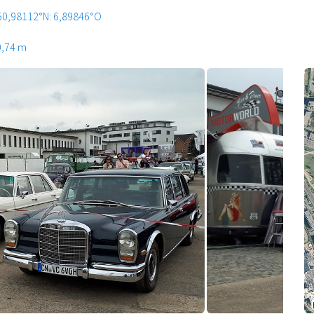
50,98112°N: 6,89846°O
0,74 m