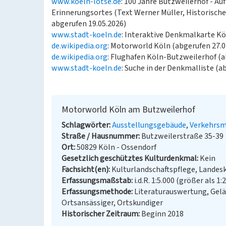
www.koeln-lotse.de
: 100 Jahre Butzweilerhof - A
Erinnerungsortes (Text Werner Müller, Historisches
abgerufen 19.05.2026)
www.stadt-koeln.de
: Interaktive Denkmalkarte Kö
de.wikipedia.org
: Motorworld Köln (abgerufen 27.0
de.wikipedia.org
: Flughafen Köln-Butzweilerhof (a
www.stadt-koeln.de
: Suche in der Denkmalliste (a
Motorworld Köln am Butzweilerhof
Schlagwörter
Ausstellungsgebäude
Verkehrs
Straße / Hausnummer
Butzweilerstraße 35-39
Ort
50829 Köln - Ossendorf
Gesetzlich geschütztes Kulturdenkmal
Kein
Fachsicht(en)
Kulturlandschaftspflege, Landes
Erfassungsmaßstab
i.d.R. 1:5.000 (größer als 1:
Erfassungsmethode
Literaturauswertung, Gel
Ortsansässiger, Ortskundiger
Historischer Zeitraum
Beginn 2018