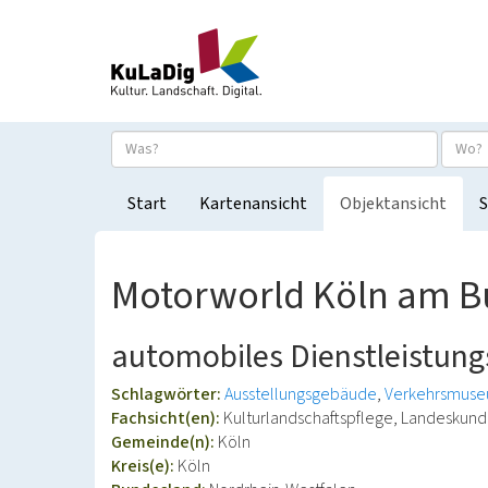
Start
Kartenansicht
Objektansicht
S
Motorworld Köln am B
automobiles Dienstleistun
Schlagwörter:
Ausstellungsgebäude
Verkehrsmus
Fachsicht(en):
Kulturlandschaftspflege, Landeskun
Gemeinde(n):
Köln
Kreis(e):
Köln