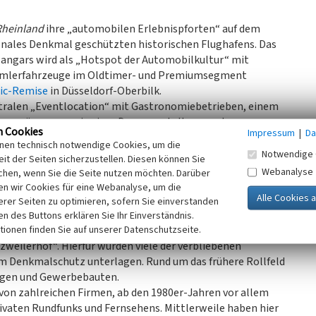
Rheinland
ihre „automobilen Erlebnispforten“ auf dem
ionales Denkmal geschützten historischen Flughafens. Das
angars wird als „Hotspot der Automobilkultur“ mit
mmlerfahrzeuge im Oldtimer- und Premiumsegment
sic-Remise
in Düsseldorf-Oberbilk.
entralen „Eventlocation“ mit Gastronomiebetrieben, einem
ungsräumen sowie einer Dauerausstellung zu dem
n Cookies
Impressum
|
Da
umacher (*1969) umgestaltet.
inen technisch notwendige Cookies, um die
gen werden die Geschichte der Luftfahrt und
Motorisierung
Notwendige 
it der Seiten sicherzustellen. Diesen können Sie
en können durch Besucherführungen vertieft werden.
Webanalyse
chen, wenn Sie die Seite nutzen möchten. Darüber
nach oben
n wir Cookies für eine Webanalyse, um die
erer Seiten zu optimieren, sofern Sie einverstanden
erhof“
ken des Buttons erklären Sie Ihr Einverständnis.
tionen finden Sie auf unserer Datenschutzseite.
on (d.h. die strukturelle Anpassung) des vormaligen
eilerhof“. Hierfür wurden viele der verbliebenen
dem Denkmalschutz unterlagen. Rund um das frühere Rollfeld
ngen und Gewerbebauten.
von zahlreichen Firmen, ab den 1980er-Jahren vor allem
aten Rundfunks und Fernsehens. Mittlerweile haben hier