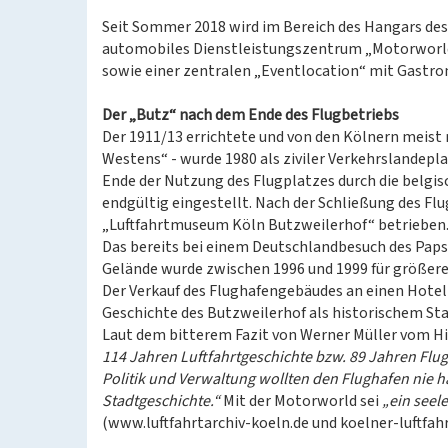
Seit Sommer 2018 wird im Bereich des Hangars des
automobiles Dienstleistungszentrum „Motorworld
sowie einer zentralen „Eventlocation“ mit Gastr
Der „Butz“ nach dem Ende des Flugbetriebs
Der 1911/13 errichtete und von den Kölnern meist 
Westens“ - wurde 1980 als ziviler Verkehrslandepl
Ende der Nutzung des Flugplatzes durch die belgi
endgültig eingestellt. Nach der Schließung des Fl
„Luftfahrtmuseum Köln Butzweilerhof“ betrieben
Das bereits bei einem Deutschlandbesuch des Paps
Gelände wurde zwischen 1996 und 1999 für größere
Der Verkauf des Flughafengebäudes an einen Hotel
Geschichte des Butzweilerhof als historischem Stan
Laut dem bitterem Fazit von Werner Müller vom Hi
114 Jahren Luftfahrtgeschichte bzw. 89 Jahren Flu
Politik und Verwaltung wollten den Flughafen nie h
Stadtgeschichte.“
Mit der Motorworld sei
„ein seel
(www.luftfahrtarchiv-koeln.de und koelner-luftfahr