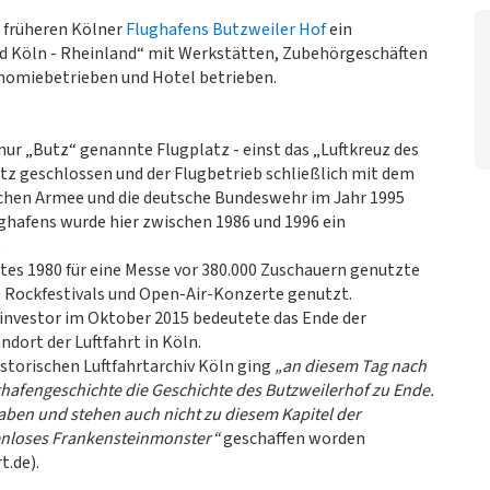
 früheren Kölner
Flughafens Butzweiler Hof
ein
 Köln - Rheinland“ mit Werkstätten, Zubehörgeschäften
onomiebetrieben und Hotel betrieben.
nur „Butz“ genannte Flugplatz - einst das „Luftkreuz des
atz geschlossen und der Flugbetrieb schließlich mit dem
schen Armee und die deutsche Bundeswehr im Jahr 1995
ughafens wurde hier zwischen 1986 und 1996 ein
.
tes 1980 für eine Messe vor 380.000 Zuschauern genutzte
 Rockfestivals und Open-Air-Konzerte genutzt.
investor im Oktober 2015 bedeutete das Ende der
dort der Luftfahrt in Köln.
storischen Luftfahrtarchiv Köln ging
„an diesem Tag nach
ghafengeschichte die Geschichte des Butzweilerhof zu Ende.
aben und stehen auch nicht zu diesem Kapitel der
enloses Frankensteinmonster“
geschaffen worden
t.de).