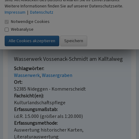
sind. Mit Anklicken des Buttons erklären Sie Ihr Einverständnis.
Weitere Informationen finden Sie auf unserer Datenschutzseite.
Impressum
|
Datenschutz
Internet
www.heimatbund-schmidt.de
: Heimatbund Schmidt,
Notwendige Cookies
Zeitungschronik, Monjoier Volksblatt 17.08.1934:
„Das
Webanalyse
Wasserleitungsprojekt Schmidt-Vossenack“
(abgerufen am
16.08.2023)
Wasserwerk Vossenack-Schmidt am Kalltalweg
Schlagwörter
Wasserwerk
Wassergraben
Ort
52385 Nideggen - Kommerscheidt
Fachsicht(en)
Kulturlandschaftspflege
Erfassungsmaßstab
i.d.R. 1:5.000 (größer als 1:20.000)
Erfassungsmethode
Auswertung historischer Karten,
Literaturauswertung