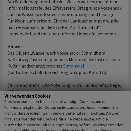
Am Wanderweg oberhalb des Wasserwerkes macht eine
Informationstafel des Eifelvereins Ortsgruppe Vossenack
auf das Wasserwerk sowie seine damalige und heutige
Funktion aufmerksam. Eine der Lambachpumpen wurde
nach Vossenack, an die Straße „Am Naturpfad“
transloziert und mit einer Informationstafel versehen.
Hinweis
Das Objekt „Wasserwerk Vossenack - Schmidt am
Kalltalweg“ ist wertgebendes Merkmal des historischen
Kulturlandschaftsbereiches
Simonskall
(Kulturlandschaftsbereich Regionalplan Köln 173).
(Nicole Schmitz, LVR-Abteilung Kulturlandschaftspflege,
2023)
Wir verwenden Cookies
Dies sind zum einen technisch notwendige Cookies, um die
Quellen
Funktionsfähigkeit der Seiten sicherzustellen. Diesen können Sie
Informationstafel am Wanderweg oberhalb des
nicht widersprechen, wenn Sie die Seite nutzen möchten. Darüber
Wasserwerkes.
hinaus verwenden wir Cookies für eine Webanalyse, um die
Informationstafel an der Lambachpumpe in Vossenack
Nutzbarkeit unserer Seiten zu optimieren, sofern Sie einverstanden
„Am Naturpfad“.