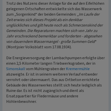
Trotz des Nutzens dieser Anlage für die auf den Eifelhöhen
gelegenen Ortschaften entwickelte sich das Wasserwerk
zum „Sorgenkind“ der beiden Gemeinden: „
Im Laufe der
Zeit erwies sich dieses Projekt als ein denkbar
unglückliches und gilt heute noch als Schmerzenskind der
Gemeinden. Die Reparaturen machten sich von Jahr zu
Jahr erschreckend bemerkbar und forderten - abgesehen
von dauerndem Wassermangel - große Summen Geld
“
(Montjoier Volksblatt vom 17.08.1934).
Die Energieversorgung der Lambachpumpen erfolgte über
einen 2,5 Kilometer langen Triebwerksgraben, der in
Simonskall
vom Mühlengraben der
Kremermühle
abzweigte. Er ist in seinem weiteren Verlauf entweder
verrohrt oder übermauert. Das aus Ortbeton errichtete
Gebäude des Wasserwerkes stellt sich heute lediglich als
Ruine dar. Es ist nicht zugänglich und dient als
Ersatzquartier für Fledermäuse und andere
Höhlenbewohner.