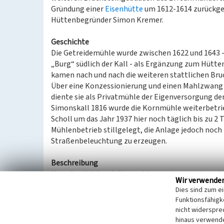
Gründung einer
Eisenhütte
um 1612-1614 zurückgeh
Hüttenbegründer Simon Kremer.
Geschichte
Die Getreidemühle wurde zwischen 1622 und 1643
„Burg“ südlich der Kall - als Ergänzung zum Hütte
kamen nach und nach die weiteren stattlichen Bru
Über eine Konzessionierung und einen Mahlzwang 
diente sie als Privatmühle der Eigenversorgung de
Simonskall 1816 wurde die Kornmühle weiterbetrieb
Scholl um das Jahr 1937 hier noch täglich bis zu 2 
Mühlenbetrieb stillgelegt, die Anlage jedoch noch 
Straßenbeleuchtung zu erzeugen.
Beschreibung
Ursprünglich handelte es sich um einen zweigesch
Wir verwende
mit Walmdach. Beim Umbau zum Wohnhaus um das 
Dies sind zum e
Satteldach ergänzt. Der Antrieb erfolgte über ei
Funktionsfähigke
bediente.
nicht widerspre
Teile des aus Bruchstein gemauerten Obergrabens
hinaus verwende