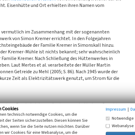
t. Eisenhütte und Ort erhielten ihren Namen vom
 - vermutlich im Zusammenhang mit der sogenannten
nwerk von Simon Kremer errichtet. In den Folgejahren
chsteingebäude der Familie Kremer in Simonskall hinzu.
der Kremer-Mühle ist nichts bekannt; sehr wahrscheinlich
r Familie Kremer. Nach Schließung des Hüttenwerkes in
en. Laut Mertes et al. verarbeitete der Müller Martin
Tonnen Getreide zu Mehl (2005; S. 86). Nach 1945 wurde der
kurze Zeit als Elektrizitätswerk genutzt, um Strom für die
ossigen Bruchsteinbau auf nahezu quadratischem Grundriss
n Cookies
Impressum
|
Da
Jahr 1990 wurde das Gebäude um einen Anbau mit
inen technisch notwendige Cookies, um die
n oberschlächtiges Wasserrad, welches zwei Mahlgänge
Notwendige 
it der Seiten sicherzustellen. Diesen können Sie
Webanalyse
chen, wenn Sie die Seite nutzen möchten. Darüber
 sind auf dem Mühlengrundstück erhalten. Der Obergraben
n wir Cookies für eine Webanalyse, um die