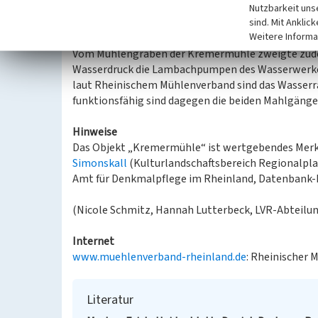
wurde am westlichen Ortseingang von der Kall abge
Nutzbarkeit uns
Betriebswasser zu. Heute ist er in Teilen unterirdi
sind. Mit Anklic
Weitere Informa
schwach auf dem östlich an die Mühle anschließen
Vom Mühlengraben der Kremermühle zweigte zudem
Wasserdruck die Lambachpumpen des Wasserwerkes
laut Rheinischem Mühlenverband sind das Wasserra
funktionsfähig sind dagegen die beiden Mahlgänge
Hinweise
Das Objekt „Kremermühle“ ist wertgebendes Merkm
Simonskall
(Kulturlandschaftsbereich Regionalpl
Amt für Denkmalpflege im Rheinland, Datenbank-Nr
(Nicole Schmitz, Hannah Lutterbeck, LVR-Abteilun
Internet
www.muehlenverband-rheinland.de
: Rheinischer 
Literatur