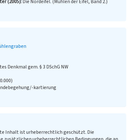
ter (2005)
Die Nordeifel. (Mühlen der Eifel, Band 2.)
ühlengraben
stes Denkmal gem. § 3 DSchG NW
20.000)
ändebegehung/-kartierung
te Inhalt ist urheberrechtlich geschützt. Die
e zusätzlichen urheberrechtlichen Bedingungen, die an