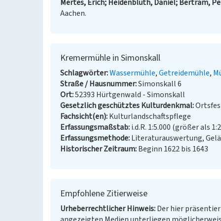
Mertes, Erich; Heidenbluth, Daniel; Bertram, Pe
Aachen.
Kremermühle in Simonskall
Schlagwörter
Wassermühle
Getreidemühle
M
Straße / Hausnummer
Simonskall 6
Ort
52393 Hürtgenwald - Simonskall
Gesetzlich geschütztes Kulturdenkmal
Ortsfe
Fachsicht(en)
Kulturlandschaftspflege
Erfassungsmaßstab
i.d.R. 1:5.000 (größer als 1:
Erfassungsmethode
Literaturauswertung, Gel
Historischer Zeitraum
Beginn 1622 bis 1643
Empfohlene Zitierweise
Urheberrechtlicher Hinweis
Der hier präsentier
angezeigten Medien unterliegen möglicherweis