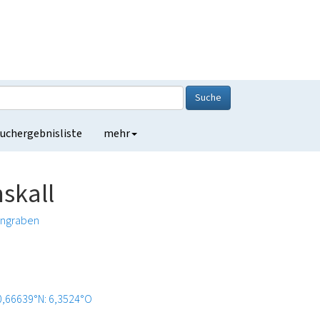
Suche
uchergebnisliste
mehr
skall
engraben
0,66639°N: 6,3524°O