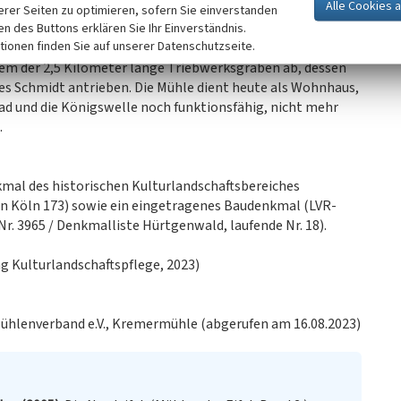
leitet und führte parallel zur Kall der Mühle
erer Seiten zu optimieren, sofern Sie einverstanden
sch verrohrt. Der Untergraben zeichnet sich im Luftbild
ken des Buttons erklären Sie Ihr Einverständnis.
tionen finden Sie auf unserer Datenschutzseite.
den Gelände ab.
 der 2,5 Kilometer lange Triebwerksgraben ab, dessen
 Schmidt antrieben. Die Mühle dient heute als Wohnhaus,
d und die Königswelle noch funktionsfähig, nicht mehr
.
al des historischen Kulturlandschaftsbereiches
an Köln 173) sowie ein eingetragenes Baudenkmal (LVR-
. 3965 / Denkmalliste Hürtgenwald, laufende Nr. 18).
g Kulturlandschaftspflege, 2023)
Mühlenverband e.V., Kremermühle (abgerufen am 16.08.2023)