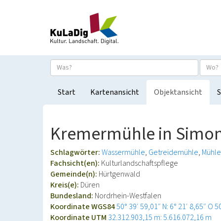
Start
Kartenansicht
Objektansicht
S
Kremermühle in Simon
Schlagwörter:
Wassermühle
Getreidemühle
Mühl
Fachsicht(en):
Kulturlandschaftspflege
Gemeinde(n):
Hürtgenwald
Kreis(e):
Düren
Bundesland:
Nordrhein-Westfalen
Koordinate WGS84
50° 39′ 59,01″ N: 6° 21′ 8,65″ O
5
Koordinate UTM
32.312.903,15 m: 5.616.072,16 m