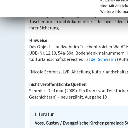
Nutzbarkeit uns
Bis heute ist diese spätmittelalterliche Grenzsich
sind. Mit Anklic
Elemente, wie die Buchen auf der Wallkrone, sind e
Weitere Informa
erhaltungswürdiges Zeugnis der spätmittelalterli
Tüschenbroich und dokumentiert - bis heute deutli
ihrer Sicherung.
Hinweise
Das Objekt „Landwehr im Tüschenbroicher Wald“ 
UDB-Nr. 12,13, 54a-59a, Bodendenkmalnummern HS 
Kulturlandschaftsbereiches
Tal der Schwalm
(Kult
(Nicole Schmitz, LVR-Abteilung Kulturlandschaftsp
nicht veröffentlichte Quellen:
Schmitz, Dietmar (2009): Ein Kranz von Teilstück
Geschichte(n) – neu erzählt. Ausgabe 18
Literatur
Voss, Gustav / Evangelische Kirchengemeinde S