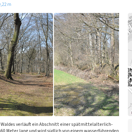
9,22 m
Waldes verläuft ein Abschnitt einer spätmittelalterlich-
 660 Meter lang und wird südlich von einem wasserführenden