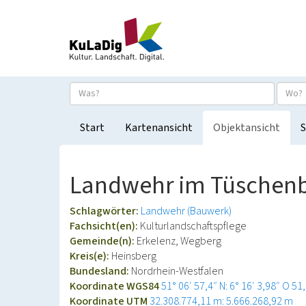
Start
Kartenansicht
Objektansicht
S
Landwehr im Tüschenb
Schlagwörter:
Landwehr (Bauwerk)
Fachsicht(en):
Kulturlandschaftspflege
Gemeinde(n):
Erkelenz, Wegberg
Kreis(e):
Heinsberg
Bundesland:
Nordrhein-Westfalen
Koordinate WGS84
51° 06′ 57,4″ N: 6° 16′ 3,98″ O
51
Koordinate UTM
32.308.774,11 m: 5.666.268,92 m