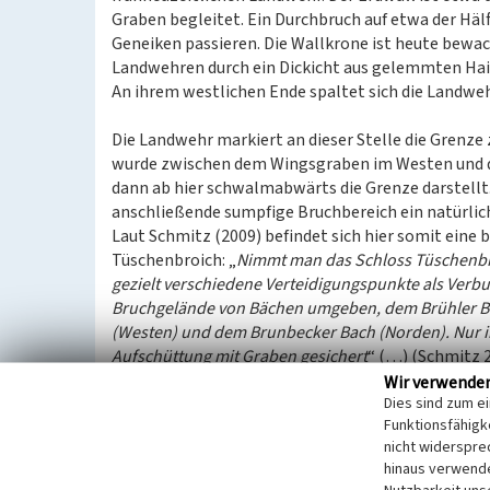
Graben begleitet. Ein Durchbruch auf etwa der Häl
Geneiken passieren. Die Wallkrone ist heute bewac
Landwehren durch ein Dickicht aus gelemmten Ha
An ihrem westlichen Ende spaltet sich die Landweh
Die Landwehr markiert an dieser Stelle die Grenze
wurde zwischen dem Wingsgraben im Westen und d
dann ab hier schwalmabwärts die Grenze darstellt. 
anschließende sumpfige Bruchbereich ein natürlich
Laut Schmitz (2009) befindet sich hier somit eine
Tüschenbroich: „
Nimmt man das Schloss Tüschenbroi
gezielt verschiedene Verteidigungspunkte als Verbu
Bruchgelände von Bächen umgeben, dem Brühler B
(Westen) und dem Brunbecker Bach (Norden). Nur i
Aufschüttung mit Graben gesichert
“ (…) (Schmitz 2
Zu diesen Verteidigungsanlagen zählen Schmitz (200
Wir verwende
Dies sind zum e
die neben den Motten, teilweise auf Geldrischem G
Funktionsfähigke
den
Schanzerhof
und den
Brühler Hof
.
nicht widerspre
hinaus verwende
Kulturhistorische Bedeutung