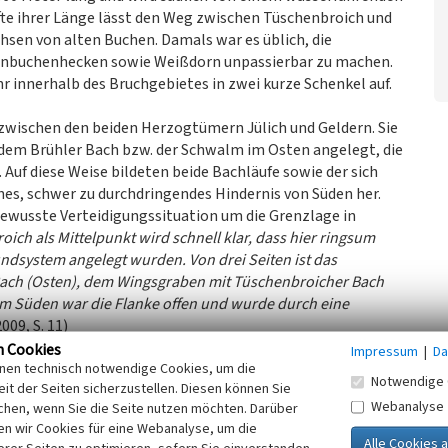
fte ihrer Länge lässt den Weg zwischen Tüschenbroich und
hsen von alten Buchen. Damals war es üblich, die
inbuchenhecken sowie Weißdorn unpassierbar zu machen.
r innerhalb des Bruchgebietes in zwei kurze Schenkel auf.
 zwischen den beiden Herzogtümern Jülich und Geldern. Sie
em Brühler Bach bzw. der Schwalm im Osten angelegt, die
Auf diese Weise bildeten beide Bachläufe sowie der sich
es, schwer zu durchdringendes Hindernis von Süden her.
 bewusste Verteidigungssituation um die Grenzlage in
ch als Mittelpunkt wird schnell klar, dass hier ringsum
ndsystem angelegt wurden. Von drei Seiten ist das
ach (Osten), dem Wingsgraben mit Tüschenbroicher Bach
m Süden war die Flanke offen und wurde durch eine
009, S. 11)
9, S. 11) und Voss (1972, S. 16f) auch eine Reihe von Höfen,
n Cookies
Impressum
|
Da
inen technisch notwendige Cookies, um die
ebiet liegend, zu Schloss Tüschenbroich gehören, wie z.B.
Notwendige 
it der Seiten sicherzustellen. Diesen können Sie
Webanalyse
chen, wenn Sie die Seite nutzen möchten. Darüber
n wir Cookies für eine Webanalyse, um die