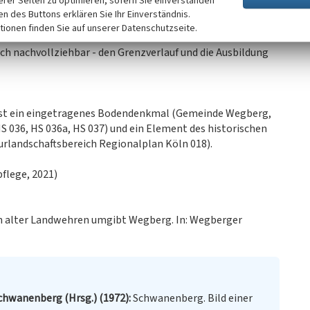
erer Seiten zu optimieren, sofern Sie einverstanden
erung im Gelände deutlich nachvollziehbar. Vegetative
ken des Buttons erklären Sie Ihr Einverständnis.
rhalten. Die Landwehr ist ein wesentliches und
tionen finden Sie auf unserer Datenschutzseite.
chen-frühneuzeitlichen Geschichte der Unterherrschaft
ch nachvollziehbar - den Grenzverlauf und die Ausbildung
ist ein eingetragenes Bodendenkmal (Gemeinde Wegberg,
036, HS 036a, HS 037) und ein Element des historischen
urlandschaftsbereich Regionalplan Köln 018).
flege, 2021)
en alter Landwehren umgibt Wegberg. In: Wegberger
chwanenberg (Hrsg.) (1972)
Schwanenberg. Bild einer