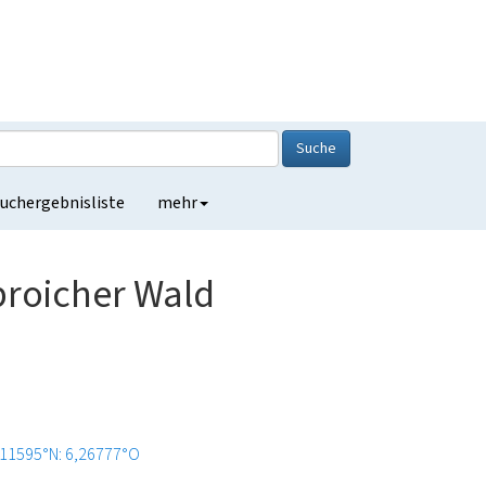
Suche
uchergebnisliste
mehr
roicher Wald
,11595°N: 6,26777°O