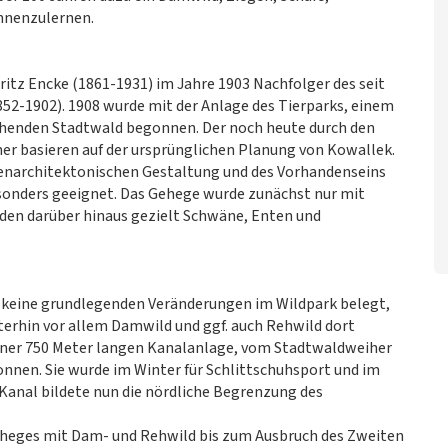
ennenzulernen.
itz Encke (1861-1931) im Jahre 1903 Nachfolger des seit
852-1902). 1908 wurde mit der Anlage des Tierparks, einem
ehenden Stadtwald begonnen. Der noch heute durch den
her basieren auf der ursprünglichen Planung von Kowallek.
tenarchitektonischen Gestaltung und des Vorhandenseins
esonders geeignet. Das Gehege wurde zunächst nur mit
den darüber hinaus gezielt Schwäne, Enten und
 keine grundlegenden Veränderungen im Wildpark belegt,
erhin vor allem Damwild und ggf. auch Rehwild dort
einer 750 Meter langen Kanalanlage, vom Stadtwaldweiher
onnen. Sie wurde im Winter für Schlittschuhsport und im
Kanal bildete nun die nördliche Begrenzung des
geheges mit Dam- und Rehwild bis zum Ausbruch des Zweiten