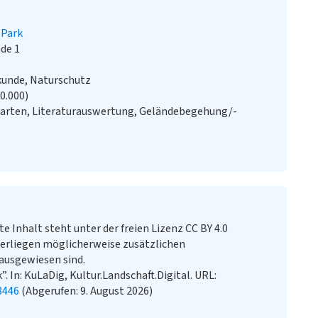
Park
de 1
kunde, Naturschutz
20.000)
Karten, Literaturauswertung, Geländebegehung/-
te Inhalt steht unter der freien Lizenz CC BY 4.0
erliegen möglicherweise zusätzlichen
ausgewiesen sind.
. In: KuLaDig, Kultur.Landschaft.Digital. URL:
8446
(Abgerufen: 9. August 2026)