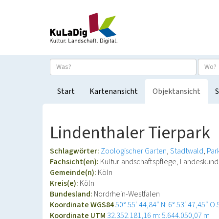
Start
Kartenansicht
Objektansicht
S
Lindenthaler Tierpark
Schlagwörter:
Zoologischer Garten
Stadtwald
Par
Fachsicht(en):
Kulturlandschaftspflege, Landeskund
Gemeinde(n):
Köln
Kreis(e):
Köln
Bundesland:
Nordrhein-Westfalen
Koordinate WGS84
50° 55′ 44,84″ N: 6° 53′ 47,45″ O
Koordinate UTM
32.352.181,16 m: 5.644.050,07 m