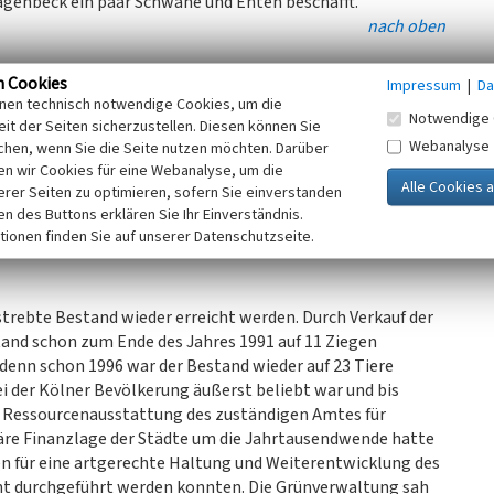
agenbeck ein paar Schwäne und Enten beschafft.
nach oben
n Cookies
Impressum
|
Da
reröffnung regen Zulauf gefunden haben, denn ein privater
inen technisch notwendige Cookies, um die
Notwendige 
en Ponyrundfahrten für Kinder am Eingang des Wildgeheges
it der Seiten sicherzustellen. Diesen können Sie
Webanalyse
 zu erhalten, wurde festgelegt, dass ein Grundbestand an
chen, wenn Sie die Seite nutzen möchten. Darüber
n wir Cookies für eine Webanalyse, um die
t vermehren, von 4 Ponys, 20–25 Damwild und 30 Ziegen
erer Seiten zu optimieren, sofern Sie einverstanden
ken des Buttons erklären Sie Ihr Einverständnis.
 1985 gab es 63 Damwild, 27 Ziegen, 5 Ponys und sogar noch
tionen finden Sie auf unserer Datenschutzseite.
lügel. Der Bestand an Damwild steigerte sich 1986 auf 86
strebte Bestand wieder erreicht werden. Durch Verkauf der
and schon zum Ende des Jahres 1991 auf 11 Ziegen
 denn schon 1996 war der Bestand wieder auf 23 Tiere
i der Kölner Bevölkerung äußerst beliebt war und bis
der Ressourcenausstattung des zuständigen Amtes für
käre Finanzlage der Städte um die Jahrtausendwende hatte
en für eine artgerechte Haltung und Weiterentwicklung des
ht durchgeführt werden konnten. Die Grünverwaltung sah