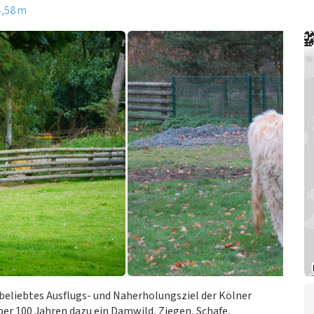
4,58 m
 beliebtes Ausflugs- und Naherholungsziel der Kölner
ber 100 Jahren dazu ein Damwild, Ziegen, Schafe,