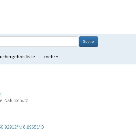
Suche
uchergebnisliste
mehr
k
e, Naturschutz
50,92912°N: 6,89651°O