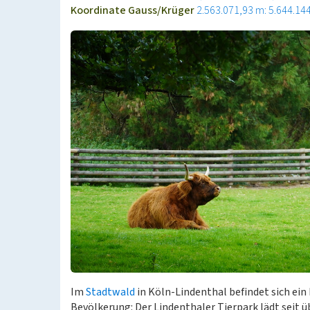
Koordinate Gauss/Krüger
2.563.071,93 m: 5.644.14
Im
Stadtwald
in Köln-Lindenthal befindet sich ein
Bevölkerung: Der Lindenthaler Tierpark lädt seit ü