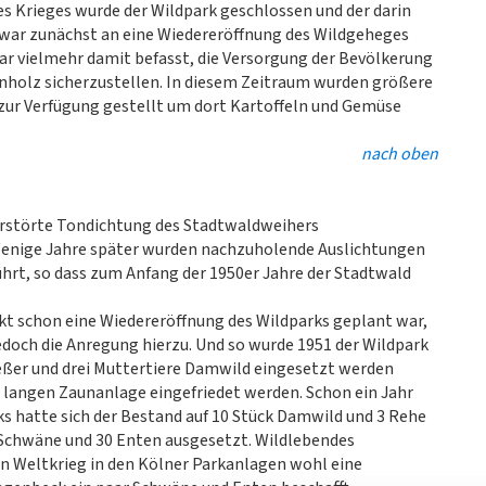
s Krieges wurde der Wildpark geschlossen und der darin
 war zunächst an eine Wiedereröffnung des Wildgeheges
ar vielmehr damit befasst, die Versorgung der Bevölkerung
nholz sicherzustellen. In diesem Zeitraum wurden größere
zur Verfügung gestellt um dort Kartoffeln und Gemüse
nach oben
rstörte Tondichtung des Stadtwaldweihers
 Wenige Jahre später wurden nachzuholende Auslichtungen
hrt, so dass zum Anfang der 1950er Jahre der Stadtwald
t schon eine Wiedereröffnung des Wildparks geplant war,
jedoch die Anregung hierzu. Und so wurde 1951 der Wildpark
ießer und drei Muttertiere Damwild eingesetzt werden
 langen Zaunanlage eingefriedet werden. Schon ein Jahr
s hatte sich der Bestand auf 10 Stück Damwild und 3 Rehe
 Schwäne und 30 Enten ausgesetzt. Wildlebendes
n Weltkrieg in den Kölner Parkanlagen wohl eine