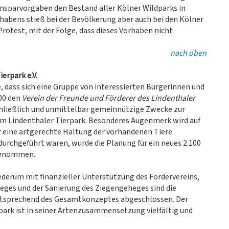
insparvorgaben den Bestand aller Kölner Wildparks in
rhabens stieß bei der Bevölkerung aber auch bei den Kölner
rotest, mit der Folge, dass dieses Vorhaben nicht
nach oben
erpark e.V.
e, dass sich eine Gruppe von interessierten Bürgerinnen und
00 den
Verein der Freunde und Förderer des Lindenthaler
chließlich und unmittelbar gemeinnützige Zwecke zur
im Lindenthaler Tierpark. Besonderes Augenmerk wird auf
r eine artgerechte Haltung der vorhandenen Tiere
rchgeführt waren, wurde die Planung für ein neues 2.100
 genommen.
ederum mit finanzieller Unterstützung des Fördervereins,
eges und der Sanierung des Ziegengeheges sind die
ntsprechend des Gesamtkonzeptes abgeschlossen. Der
park ist in seiner Artenzusammensetzung vielfältig und