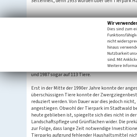
Seltenheit, denn 1953 wurden über den Tierpark H
Zuwachs
Wir verwende
Der Wildpark muss in den ersten Jahren nach Wiede
Dies sind zum e
Unternehmer bot schon ab 1961, die sehr beliebt
Funktionsfähigke
an. Um die Attraktivität des Tierparks langfristig
nicht widerspre
hinaus verwende
Tieren, die sich jährlich jeweils um die Nachzuch
Nutzbarkeit uns
angestrebt werden sollte.
sind. Mit Anklic
Dieses Ziel wurde jedoch nicht erreicht, und schon
Weitere Informa
zusätzlich 2 Pferdefohlen neben dem sonstigen Gef
und 1987 sogar auf 113 Tiere.
Erst in der Mitte der 1990er Jahre konnte der ange
überschüssigen Tiere konnte der Zwergziegenbest
reduziert werden. Von Dauer war dies jedoch nicht,
angestiegen. Obwohl der Tierpark im Stadtwald be
heute geblieben ist, spiegelte sich dies nicht in 
Landschaftspflege und Grünflächen wider. Die pre
zur Folge, dass lange Zeit notwendige Investition
Tierparks aufgrund fehlender Haushaltsmittel nic