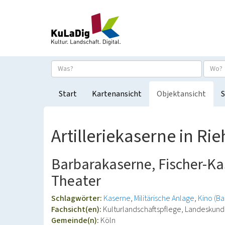
Start
Kartenansicht
Objektansicht
S
Artilleriekaserne in Rie
Barbarakaserne, Fischer-Kase
Theater
Schlagwörter:
Kaserne
Militärische Anlage
Kino (B
Fachsicht(en):
Kulturlandschaftspflege, Landeskun
Gemeinde(n):
Köln