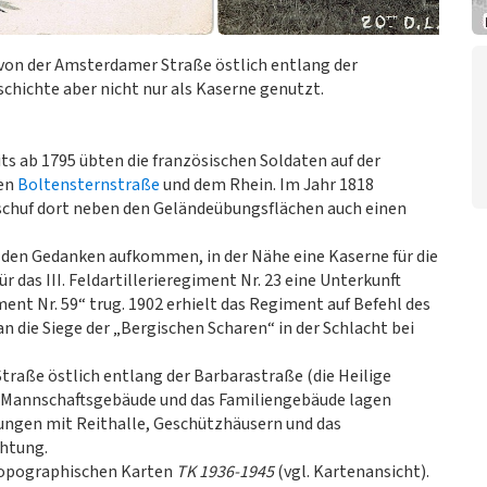
h von der Amsterdamer Straße östlich entlang der
chichte aber nicht nur als Kaserne genutzt.
its ab 1795 übten die französischen Soldaten auf der
gen
Boltensternstraße
und dem Rhein. Im Jahr 1818
schuf dort neben den Geländeübungsflächen auch einen
l den Gedanken aufkommen, in der Nähe eine Kaserne für die
ür das III. Feldartillerieregiment Nr. 23 eine Unterkunft
ent Nr. 59“ trug. 1902 erhielt das Regiment auf Befehl des
n die Siege der „Bergischen Scharen“ in der Schlacht bei
traße östlich entlang der Barbarastraße (die Heilige
Das Mannschaftsgebäude und das Familiengebäude lagen
ungen mit Reithalle, Geschützhäusern und das
chtung.
 topographischen Karten
TK 1936-1945
(vgl. Kartenansicht).