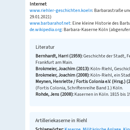
Internet
www.riehler-geschichten.koeln
: Barbarastraße un
29.01.2021)
www.barbarahof.net
: Eine kleine Historie des Bar
de.wikipedia.org
: Barbara-Kaserne Köln (abgerufen
Literatur
Bernhardt, Harri (1959)
Geschichte der Stadt, F
Frankfurt am Main.
Brokmeier, Joachim (2013)
Köln-Riehl, Geschich
Brokmeier, Joachim (2008)
Köln-Riehl, ein Stad
Meynen, Henriette / Fortis Colonia e.V. (Hrsg.) (
(Fortis Colonia, Schriftenreihe Band 1.) Köln.
Rohde, Jens (2008)
Kasernen in Köln. 1815 bis 19
Artilleriekaserne in Riehl
Schlagwörter
Kaserne
Militärische Anlage
Kin