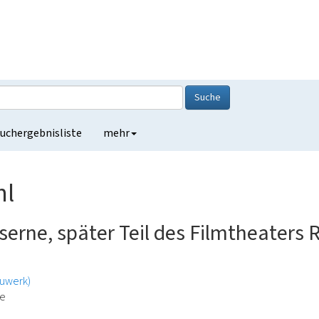
Suche
uchergebnisliste
mehr
hl
rne, später Teil des Filmtheaters Ri
auwerk)
de