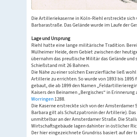
Die Artilleriekaserne in Köln-Riehl erstreckte sic
Barbarastraße. Das Gelände wurde im Laufe der Ges
Lage und Ursprung
Riehl hatte eine lange militärische Tradition. Bere
Mülheimer Heide, dem Gebiet zwischen der heuti
übernahm das preußische Militär das Gelände und 
Schießstand mit 26 Bahnen.
Die Nähe zu einer solchen Exerzierfläche ließ woh
Artillerie zu errichten. So wurde von 1893 bis 1895 f
gebaut, die ab 1899 den Namen „Feldartillerieregim
Kaisers den Beinamen „Bergisches“ in Erinnerung a
Worringen
1288.
Die Kaserne erstreckte sich von der Amsterdamer S
Barbara gilt als Schutzpatronin der Artillerie). 
unmittelbar an der Amsterdamer Straße. Die Stall
Wirtschaftsgebäude lagen dahinter in östlicher Ri
Der hier eingezeichnete Grundriss basiert auf der