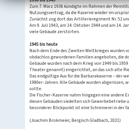
1936 bis 1945
Zum 7. März 1936 kündigte im Rahmen der Remilitar
Nutzungsvertrag, da die Kaserne wieder im ursprüng
Zunächst zog dort das Artillerieregiment Nr. 52 un
Am 9. Juli 1943, am 14. Oktober 1944 und am 14. Ja
viele Gebäude zerstörten.
1945 bis heute
Nach dem Ende des Zweiten Weltkrieges wurden vo
obdachlos gewordenen Familien angeboten, die do
Gebäude wurden nach dem Krieg von 1949 bis 1959 di
Theater genannt) eingerichtet, an das sich alte Ri
Das endgültige Aus für die Barbarakaserne – der w
1980er-Jahren. Alle Gebäude wurden abgerissen, 
sollte.
Die Fischer-Kaserne nahm hingegen eine andere En
diesen Gebäuden siedelten sich Gewerbebetriebe un
besonderer Blickpunkt ist eine Schreinerei in der f
(Joachim Brokmeier, Bergisch Gladbach, 2021)