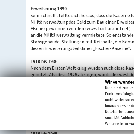
Erweiterung 1899
Sehr schnell stellte sich heraus, dass die Kaserne 
Militärverwaltung das Geld zum Bau einer Erweite
Fischer gewonnen werden (www.barbarahof.net), de
an die Militärverwaltung vermietete. So entstande
Stabsgebäude, Stallungen mit Reithalle, ein Kam
diesen Erweiterungsteil daher „Fischer-Kaserne“.
1918 bis 1936
Nach dem Ersten Weltkrieg wurden auch diese Kas
genutzt. Als diese 1926 abzogen, wurde der westli
vermietet, die dort Einfachwohnungen herrichtete,
Wir verwende
Wohnungsnot zu beheben. In der Fischer-Kaserne (
Dies sind zum e
Funktionsfähigke
Instandsetzung von altem Hausrat. Aber auch hie
nicht widerspre
Mannschaftsgebäuden Unterkunft.
hinaus verwende
Diese Notunterkünfte blieben zum Teil als massiv
Nutzbarkeit uns
bestehen. Insbesondere die Auseinandersetzungen 
sind. Mit Anklic
dieser Zeit führten oft zu Konflikten.
Weitere Informa