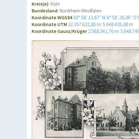
Kreis(e):
Köln
Bundesland:
Nordrhein-Westfalen
Koordinate WGS84
50° 58′ 11,67″ N: 6° 58′ 20,36″ O
Koordinate UTM
32.357.632,85 m: 5.648.435,88 m
Koordinate Gauss/Krüger
2.568.341,76 m: 5.648.74