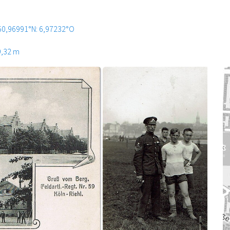
50,96991°N: 6,97232°O
9,32 m