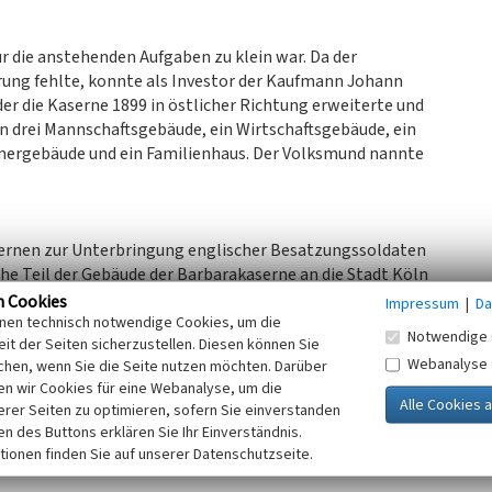
für die anstehenden Aufgaben zu klein war. Da der
rung fehlte, konnte als Investor der Kaufmann Johann
r die Kaserne 1899 in östlicher Richtung erweiterte und
n drei Mannschaftsgebäude, ein Wirtschaftsgebäude, ein
mergebäude und ein Familienhaus. Der Volksmund nannte
ernen zur Unterbringung englischer Besatzungssoldaten
che Teil der Gebäude der Barbarakaserne an die Stadt Köln
 um die kriegs- und später inflationsbedingte
n Cookies
Impressum
|
Da
östlicher Teil) entstanden zum Teil Werkstätten zur
inen technisch notwendige Cookies, um die
Notwendige 
it der Seiten sicherzustellen. Diesen können Sie
r fanden wohnungslose Menschen in den
Webanalyse
chen, wenn Sie die Seite nutzen möchten. Darüber
n wir Cookies für eine Webanalyse, um die
er sozialer Brennpunkt zwischen den beiden Kriegen
erer Seiten zu optimieren, sofern Sie einverstanden
zwischen den verfeindeten politischen Gruppierungen in
ken des Buttons erklären Sie Ihr Einverständnis.
tionen finden Sie auf unserer Datenschutzseite.