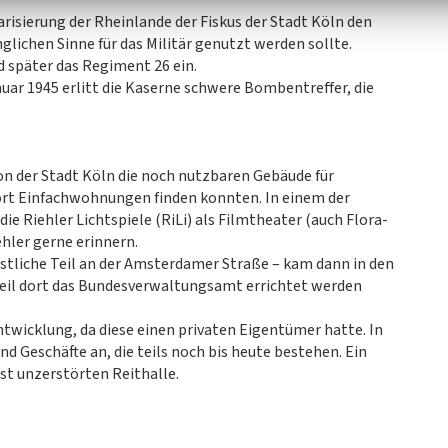
isierung der Rheinlande der Fiskus der Stadt Köln den
lichen Sinne für das Militär genutzt werden sollte.
d später das Regiment 26 ein.
nuar 1945 erlitt die Kaserne schwere Bombentreffer, die
n der Stadt Köln die noch nutzbaren Gebäude für
rt Einfachwohnungen finden konnten. In einem der
e Riehler Lichtspiele (RiLi) als Filmtheater (auch Flora-
ehler gerne erinnern.
estliche Teil an der Amsterdamer Straße – kam dann in den
weil dort das Bundesverwaltungsamt errichtet werden
twicklung, da diese einen privaten Eigentümer hatte. In
d Geschäfte an, die teils noch bis heute bestehen. Ein
ast unzerstörten Reithalle.