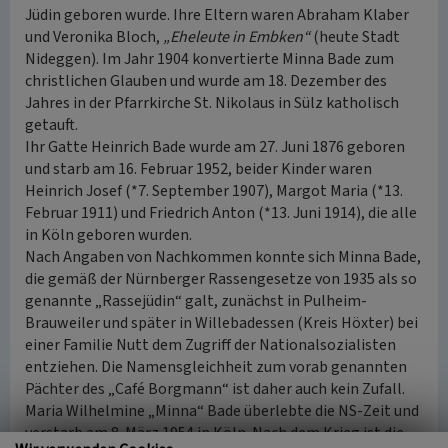
Jüdin geboren wurde. Ihre Eltern waren Abraham Klaber
und Veronika Bloch,
„Eheleute in Embken“
(heute Stadt
Nideggen). Im Jahr 1904 konvertierte Minna Bade zum
christlichen Glauben und wurde am 18. Dezember des
Jahres in der Pfarrkirche St. Nikolaus in Sülz katholisch
getauft.
Ihr Gatte Heinrich Bade wurde am 27. Juni 1876 geboren
und starb am 16. Februar 1952, beider Kinder waren
Heinrich Josef (*7. September 1907), Margot Maria (*13.
Februar 1911) und Friedrich Anton (*13. Juni 1914), die alle
in Köln geboren wurden.
Nach Angaben von Nachkommen konnte sich Minna Bade,
die gemäß der Nürnberger Rassengesetze von 1935 als so
genannte „Rassejüdin“ galt, zunächst in Pulheim-
Brauweiler und später in Willebadessen (Kreis Höxter) bei
einer Familie Nutt dem Zugriff der Nationalsozialisten
entziehen. Die Namensgleichheit zum vorab genannten
Pächter des „Café Borgmann“ ist daher auch kein Zufall.
Maria Wilhelmine „Minna“ Bade überlebte die NS-Zeit und
verstarb am 8. März 1954 in Köln. Nach dem Krieg ist die