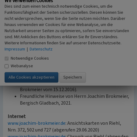
Wir verwenden Cookies
Stammheimer Straße 11 in Köln-Riehl zum 14. August
Dies sind zum einen technisch notwendige Cookies, um die
1945 als Meldeadresse der Familie belegt.
Funktionsfähigkeit der Seiten sicherzustellen. Diesen können Sie
nicht widersprechen, wenn Sie die Seite nutzen möchten. Darüber
(Franz-Josef Knöchel, Digitales Kulturerbe LVR,
hinaus verwenden wir Cookies für eine Webanalyse, um die
2020/2022)
Nutzbarkeit unserer Seiten zu optimieren, sofern Sie einverstanden
sind. Mit Anklicken des Buttons erklären Sie Ihr Einverständnis.
Quellen
Weitere Informationen finden Sie auf unserer Datenschutzseite.
Auszug aus dem Taufregister der kath. Pfarrkirche
Impressum
|
Datenschutz
St. Nikolaus in Köln-Sülz (Jahrgang 1904, S. 109, Nr.
Notwendige Cookies
267), erstellt am 22.12.1938.
Webanalyse
Informationen aus dem Bestand des NS-
Dokumentationszentrum der Stadt Köln (Auskunft
von Herrn Ibrahim Basalamah an Herrn Joachim
Brokmeier vom 15.12.2016).
Freundliche Hinweise von Herrn Joachim Brokmeier,
Bergisch Gladbach, 2021.
Internet
www.joachim-brokmeier.de
: Ansichtskarten von Riehl,
Nrn. 372, 502 und 727 (abgerufen 29.06.2020)
www.joachim-brokmeier.de
: Chronik von Riehl (abgerufen