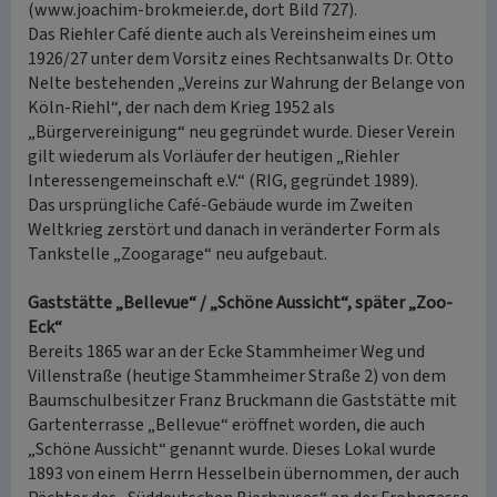
(www.joachim-brokmeier.de, dort Bild 727).
Das Riehler Café diente auch als Vereinsheim eines um
1926/27 unter dem Vorsitz eines Rechtsanwalts Dr. Otto
Nelte bestehenden „Vereins zur Wahrung der Belange von
Köln-Riehl“, der nach dem Krieg 1952 als
„Bürgervereinigung“ neu gegründet wurde. Dieser Verein
gilt wiederum als Vorläufer der heutigen „Riehler
Interessengemeinschaft e.V.“ (RIG, gegründet 1989).
Das ursprüngliche Café-Gebäude wurde im Zweiten
Weltkrieg zerstört und danach in veränderter Form als
Tankstelle „Zoogarage“ neu aufgebaut.
Gaststätte „Bellevue“ / „Schöne Aussicht“, später „Zoo-
Eck“
Bereits 1865 war an der Ecke Stammheimer Weg und
Villenstraße (heutige Stammheimer Straße 2) von dem
Baumschulbesitzer Franz Bruckmann die Gaststätte mit
Gartenterrasse „Bellevue“ eröffnet worden, die auch
„Schöne Aussicht“ genannt wurde. Dieses Lokal wurde
1893 von einem Herrn Hesselbein übernommen, der auch