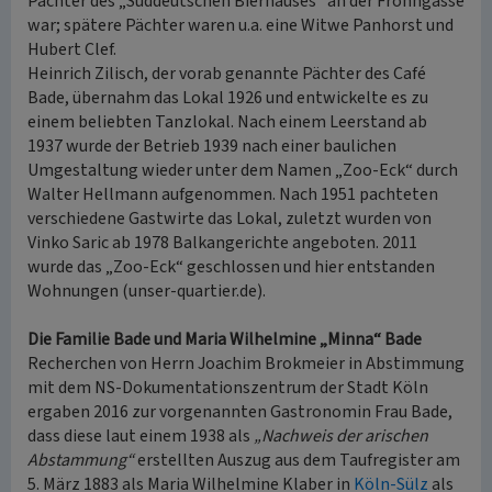
Pächter des „Süddeutschen Bierhauses“ an der Frohngasse
war; spätere Pächter waren u.a. eine Witwe Panhorst und
Hubert Clef.
Heinrich Zilisch, der vorab genannte Pächter des Café
Bade, übernahm das Lokal 1926 und entwickelte es zu
einem beliebten Tanzlokal. Nach einem Leerstand ab
1937 wurde der Betrieb 1939 nach einer baulichen
Umgestaltung wieder unter dem Namen „Zoo-Eck“ durch
Walter Hellmann aufgenommen. Nach 1951 pachteten
verschiedene Gastwirte das Lokal, zuletzt wurden von
Vinko Saric ab 1978 Balkangerichte angeboten. 2011
wurde das „Zoo-Eck“ geschlossen und hier entstanden
Wohnungen (unser-quartier.de).
Die Familie Bade und Maria Wilhelmine „Minna“ Bade
Recherchen von Herrn Joachim Brokmeier in Abstimmung
mit dem NS-Dokumentationszentrum der Stadt Köln
ergaben 2016 zur vorgenannten Gastronomin Frau Bade,
dass diese laut einem 1938 als
„Nachweis der arischen
Abstammung“
erstellten Auszug aus dem Taufregister am
5. März 1883 als Maria Wilhelmine Klaber in
Köln-Sülz
als