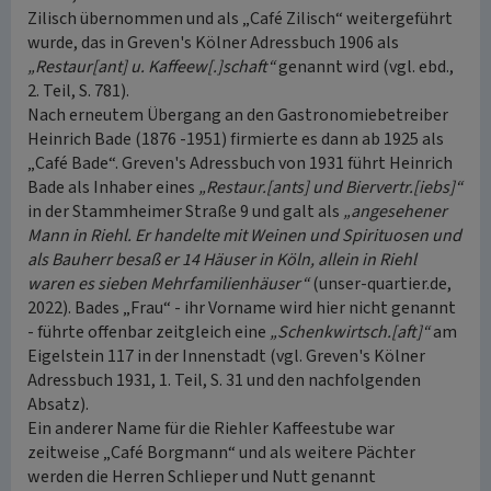
Zilisch übernommen und als „Café Zilisch“ weitergeführt
wurde, das in Greven's Kölner Adressbuch 1906 als
„Restaur[ant] u. Kaffeew[.]schaft“
genannt wird (vgl. ebd.,
2. Teil, S. 781).
Nach erneutem Übergang an den Gastronomiebetreiber
Heinrich Bade (1876 -1951) firmierte es dann ab 1925 als
„Café Bade“. Greven's Adressbuch von 1931 führt Heinrich
Bade als Inhaber eines
„Restaur.[ants] und Biervertr.[iebs]“
in der Stammheimer Straße 9 und galt als
„angesehener
Mann in Riehl. Er handelte mit Weinen und Spirituosen und
als Bauherr besaß er 14 Häuser in Köln, allein in Riehl
waren es sieben Mehrfamilienhäuser“
(unser-quartier.de,
2022). Bades „Frau“ - ihr Vorname wird hier nicht genannt
- führte offenbar zeitgleich eine
„Schenkwirtsch.[aft]“
am
Eigelstein 117 in der Innenstadt (vgl. Greven's Kölner
Adressbuch 1931, 1. Teil, S. 31 und den nachfolgenden
Absatz).
Ein anderer Name für die Riehler Kaffeestube war
zeitweise „Café Borgmann“ und als weitere Pächter
werden die Herren Schlieper und Nutt genannt