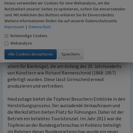
1950er und 1960er Jahren wurden Laufglasuren (Glasuren
hinaus verwenden wir Cookies für eine Webanalyse, um die
mit Farbverlauf) beliebt, denen sich auch Girmscheid
Nutzbarkeit unserer Seiten zu optimieren, sofern Sie einverstanden
annahm. Mit der Übernahme von Joachim und Gitta
sind. Mit Anklicken des Buttons erklären Sie Ihr Einverständnis.
Ermert setzte sich das salzglasierte Steinzeug als
Weitere Informationen finden Sie auf unserer Datenschutzseite.
Impressum
dominantes Produkt im Betrieb durch. Neben
|
Datenschutz
Haushaltsgefäßen stellt die Töpferei auch gegossene
Notwendige Cookies
Figuren her, wie Tiere oder Krippenfiguren. Zudem erhielt
Webanalyse
die Töpferei um das Jahr 2007 die Formen der Merkelbach
Manufaktur, nachdem sie ihre Produktion eingestellt
hatte. Dazu gehörten einige Entwürfe im Jugendstil (vor
allem für Bierkrüge), die am Anfang des 20. Jahrhunderts
von Künstlern wie Richard Riemerschmid (1868-1957)
gefertigt wurden. Diese lässt Girmscheid erneut
produzieren und vertreiben.
Heutzutage bietet die Töpferei Besuchern Einblicke in den
Herstellungsprozess. Der ausladende Verkaufsraum und
die Werkstätten bieten Platz für Führungen. Daher ist der
Betrieb ein beliebtes Touristenziel. Im Jahr 2011 war die
Töpferei an der Bundesgartenschau in Koblenz beteiligt.
Im Rahmen dieser Bundesgartenschau wurde ein neuer