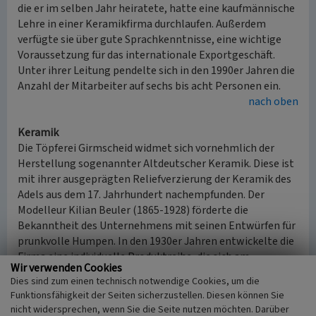
die er im selben Jahr heiratete, hatte eine kaufmännische
Lehre in einer Keramikfirma durchlaufen. Außerdem
verfügte sie über gute Sprachkenntnisse, eine wichtige
Voraussetzung für das internationale Exportgeschäft.
Unter ihrer Leitung pendelte sich in den 1990er Jahren die
Anzahl der Mitarbeiter auf sechs bis acht Personen ein.
nach oben
Keramik
Die Töpferei Girmscheid widmet sich vornehmlich der
Herstellung sogenannter Altdeutscher Keramik. Diese ist
mit ihrer ausgeprägten Reliefverzierung der Keramik des
Adels aus dem 17. Jahrhundert nachempfunden. Der
Modelleur Kilian Beuler (1865-1928) förderte die
Bekanntheit des Unternehmens mit seinen Entwürfen für
prunkvolle Humpen. In den 1930er Jahren entwickelte die
Firma eine individuelle Produktreihe, die sich am
Wir verwenden Cookies
Historismus orientierte. Da Keramik dieses Stils nur von
Dies sind zum einen technisch notwendige Cookies, um die
der Töpferei Girmscheid produziert wurde, stellen diese
Funktionsfähigkeit der Seiten sicherzustellen. Diesen können Sie
Produkte heute begehrte Sammlerstücke dar. In den
nicht widersprechen, wenn Sie die Seite nutzen möchten. Darüber