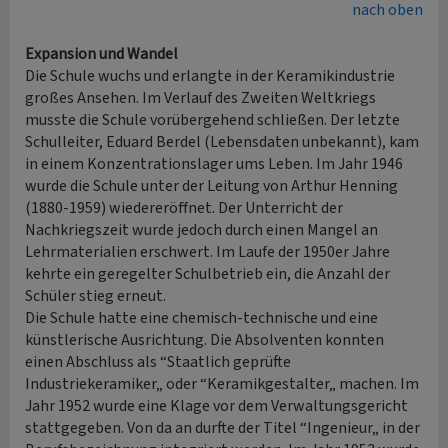
nach oben
Expansion und Wandel
Die Schule wuchs und erlangte in der Keramikindustrie
großes Ansehen. Im Verlauf des Zweiten Weltkriegs
musste die Schule vorübergehend schließen. Der letzte
Schulleiter, Eduard Berdel (Lebensdaten unbekannt), kam
in einem Konzentrationslager ums Leben. Im Jahr 1946
wurde die Schule unter der Leitung von Arthur Henning
(1880-1959) wiedereröffnet. Der Unterricht der
Nachkriegszeit wurde jedoch durch einen Mangel an
Lehrmaterialien erschwert. Im Laufe der 1950er Jahre
kehrte ein geregelter Schulbetrieb ein, die Anzahl der
Schüler stieg erneut.
Die Schule hatte eine chemisch-technische und eine
künstlerische Ausrichtung. Die Absolventen konnten
einen Abschluss als “Staatlich geprüfte
Industriekeramiker„ oder “Keramikgestalter„ machen. Im
Jahr 1952 wurde eine Klage vor dem Verwaltungsgericht
stattgegeben. Von da an durfte der Titel “Ingenieur„ in der