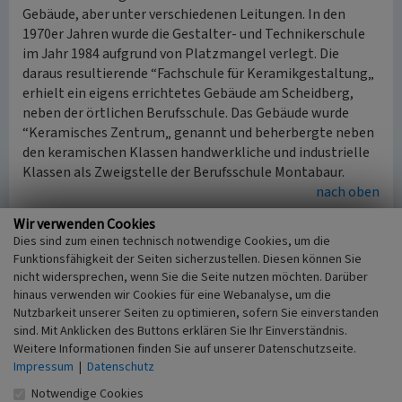
Gebäude, aber unter verschiedenen Leitungen. In den
1970er Jahren wurde die Gestalter- und Technikerschule
im Jahr 1984 aufgrund von Platzmangel verlegt. Die
daraus resultierende “Fachschule für Keramikgestaltung„
erhielt ein eigens errichtetes Gebäude am Scheidberg,
neben der örtlichen Berufsschule. Das Gebäude wurde
“Keramisches Zentrum„ genannt und beherbergte neben
den keramischen Klassen handwerkliche und industrielle
Klassen als Zweigstelle der Berufsschule Montabaur.
nach oben
Wir verwenden Cookies
Gründung des Instituts für Künstlerische Keramik
Dies sind zum einen technisch notwendige Cookies, um die
Um den WesterWaldCampus als Zweigstelle der FH
Funktionsfähigkeit der Seiten sicherzustellen. Diesen können Sie
Koblenz zu sichern, wurde im Jahr 1987 das Institut für
nicht widersprechen, wenn Sie die Seite nutzen möchten. Darüber
Künstlerische Keramik (Rheinstraße 80) gegründet.
hinaus verwenden wir Cookies für eine Webanalyse, um die
Damit wurde die keramische Abteilung um einen
Nutzbarkeit unserer Seiten zu optimieren, sofern Sie einverstanden
künstlerischen Zweig erweitert. In den Jahren 1989 und
sind. Mit Anklicken des Buttons erklären Sie Ihr Einverständnis.
Weitere Informationen finden Sie auf unserer Datenschutzseite.
1990 konnte der Fachbereich Keramik einen Höchststand
Impressum
|
Datenschutz
von 300 Einschreibungen verzeichnen. Danach sanken die
Zahlen bis zum Jahre 1995 auf 150. Dies brachte der Schule
Notwendige Cookies