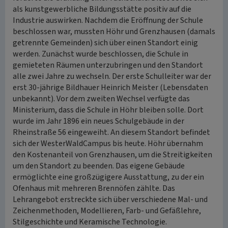
als kunstgewerbliche Bildungsstätte positiv auf die
Industrie auswirken. Nachdem die Eröffnung der Schule
beschlossen war, mussten Höhr und Grenzhausen (damals
getrennte Gemeinden) sich über einen Standort einig
werden. Zunächst wurde beschlossen, die Schule in
gemieteten Räumen unterzubringen und den Standort
alle zwei Jahre zu wechseln. Der erste Schulleiter war der
erst 30-jährige Bildhauer Heinrich Meister (Lebensdaten
unbekannt). Vor dem zweiten Wechsel verfügte das
Ministerium, dass die Schule in Höhr bleiben solle. Dort
wurde im Jahr 1896 ein neues Schulgebäude in der
Rheinstraße 56 eingeweiht. An diesem Standort befindet
sich der WesterWaldCampus bis heute. Höhr übernahm
den Kostenanteil von Grenzhausen, um die Streitigkeiten
um den Standort zu beenden. Das eigene Gebäude
ermöglichte eine großzügigere Ausstattung, zu der ein
Ofenhaus mit mehreren Brennöfen zählte. Das
Lehrangebot erstreckte sich über verschiedene Mal- und
Zeichenmethoden, Modellieren, Farb- und Gefäßlehre,
Stilgeschichte und Keramische Technologie.