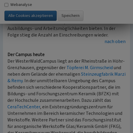
erhebliche finanzielle Einbußen. Als Reaktion schloss sich
Webanalyse
das Institut mit Kooperationspartnern zum Bildungs- und
Forschungszentrum Keramik e.V. (BFZK) zusammen. Auf
diese Weise konnte der Campus den Studierenden bessere
Ausbildungs- und Arbeitsmöglichkeiten bieten. In der
Folge stieg die Anzahl an Einschreibungen wieder.
nach oben
Der Campus heute
Der WesterWaldCampus liegt an der Rheinstraße in Höhr-
Grenzhausen, gegenüber der
Töpferei M. Girmscheid
und
neben dem Gelände der ehemaligen
Steinzeugfabrik Marzi
& Remy
. In der unmittelbaren Umgebung des Campus
befinden sich verschiedene Kooperationspartner, die im
Bildungs- und Forschungszentrum Keramik (BFZK) mit
der Hochschule zusammenarbeiten. Dazu zählt das
CeraTechCenter
, ein Existenzgründungszentrum für
Unternehmen im Bereich keramischer Technologien und
Werkstoffe. Weitere Partner sind das Forschungsinstitut
für anorganische Werkstoffe Glas/Keramik GmbH (FKG),