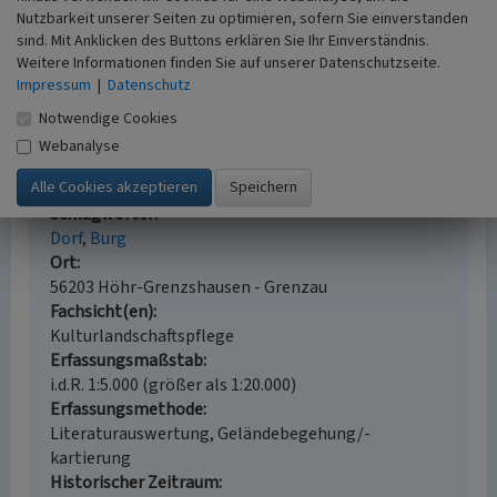
Nutzbarkeit unserer Seiten zu optimieren, sofern Sie einverstanden
Rheinischer Verein für Denkmalpflege und
sind. Mit Anklicken des Buttons erklären Sie Ihr Einverständnis.
Landschaftsschutz (Hrsg.) (2020)
Rheinland-
Weitere Informationen finden Sie auf unserer Datenschutzseite.
Kalender 2021. Landschaft Denkmal Natur. Köln.
Impressum
|
Datenschutz
Notwendige Cookies
Webanalyse
Ortschaft Grenzau
Schlagwörter
Dorf
Burg
Ort
56203 Höhr-Grenzshausen - Grenzau
Fachsicht(en)
Kulturlandschaftspflege
Erfassungsmaßstab
i.d.R. 1:5.000 (größer als 1:20.000)
Erfassungsmethode
Literaturauswertung, Geländebegehung/-
kartierung
Historischer Zeitraum