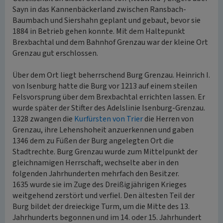
Sayn in das Kannenbäckerland zwischen Ransbach-
Baumbach und Siershahn geplant und gebaut, bevor sie
1884 in Betrieb gehen konnte. Mit dem Haltepunkt
Brexbachtal und dem Bahnhof Grenzau war der kleine Ort
Grenzau gut erschlossen.
Über dem Ort liegt beherrschend Burg Grenzau. Heinrich I.
von Isenburg hatte die Burg vor 1213 auf einem steilen
Felsvorsprung über dem Brexbachtal errichten lassen. Er
wurde später der Stifter des Adelslinie Isenburg-Grenzau.
1328 zwangen die
Kurfürsten von Trier
die Herren von
Grenzau, ihre Lehenshoheit anzuerkennen und gaben
1346 dem zu Füßen der Burg angelegten Ort die
Stadtrechte. Burg Grenzau wurde zum Mittelpunkt der
gleichnamigen Herrschaft, wechselte aber in den
folgenden Jahrhunderten mehrfach den Besitzer.
1635 wurde sie im Zuge des Dreißigjährigen Krieges
weitgehend zerstört und verfiel. Den ältesten Teil der
Burg bildet der dreieckige Turm, um die Mitte des 13.
Jahrhunderts begonnen und im 14. oder 15. Jahrhundert