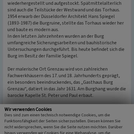
wiederhergestellt und aufgestockt. Spätmittelalterlich
sind auch die Teilstücke der Westwand und das Torhaus.
1954 erwarb der Düsseldorfer Architekt Hans Spiegel
(1893-1987) die Burgruine, stellte das Torhaus wieder her
und baute es modern aus.
In den letzten Jahrzehnten wurden an der Burg
umfangreiche Sicherungsarbeiten und bauhistorische
Untersuchungen durchgeführt. Bis heute befindet sich die
Burg im Besitz der Familie Spiegel.
Der malerische Ort Grenzau wird von zahlreichen
Fachwerkhäusern des 17. und 18. Jahrhunderts geprägt,
ein besonders beeindruckendes, das „Gasthaus Burg
Grenzau“, datiert in das Jahr 1631. Am Burghang wurde die
barocke Kapelle St. Peter und Paul erbaut.
(Paul-Georg Custodis, Rheinischer Verein für
Wir verwenden Cookies
Denkmalpflege und Landschaftsschutz e. V., 2020)
Dies sind zum einen technisch notwendige Cookies, um die
Funktionsfähigkeit der Seiten sicherzustellen. Diesen können Sie
nicht widersprechen, wenn Sie die Seite nutzen möchten. Darüber
Literatur
hinaus verwenden wir Cookies für eine Webanalyse, um die