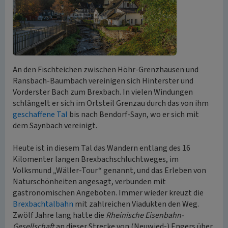
An den Fischteichen zwischen Höhr-Grenzhausen und
Ransbach-Baumbach vereinigen sich Hinterster und
Vorderster Bach zum Brexbach. In vielen Windungen
schlängelt er sich im Ortsteil Grenzau durch das von ihm
geschaffene Tal
bis nach Bendorf-Sayn, wo er sich mit
dem Saynbach vereinigt.
Heute ist in diesem Tal das Wandern entlang des 16
Kilomenter langen Brexbachschluchtweges, im
Volksmund „Wäller-Tour“ genannt, und das Erleben von
Naturschönheiten angesagt, verbunden mit
gastronomischen Angeboten. Immer wieder kreuzt die
Brexbachtalbahn
mit zahlreichen Viadukten den Weg.
Zwölf Jahre lang hatte die
Rheinische Eisenbahn-
Gesellschaft
an dieser Strecke von (Neuwied-) Engers über