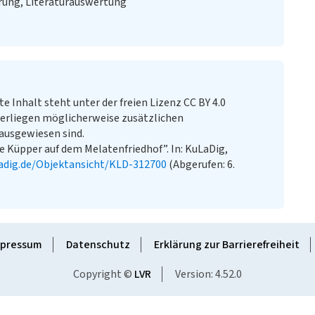
ung, Literaturauswertung
te Inhalt steht unter der freien Lizenz CC BY 4.0
erliegen möglicherweise zusätzlichen
ausgewiesen sind.
e Küpper auf dem Melatenfriedhof”. In: KuLaDig,
adig.de/Objektansicht/KLD-312700
(Abgerufen: 6.
pressum
Datenschutz
Erklärung zur Barrierefreiheit
Copyright ©
LVR
Version: 4.52.0