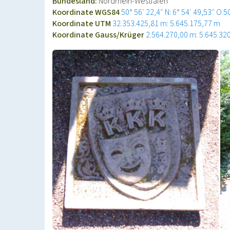
Bundesland:
Nordrhein-Westfalen
Koordinate WGS84
50° 56′ 22,4″ N: 6° 54′ 49,53″ O
5
Koordinate UTM
32.353.425,81 m: 5.645.175,77 m
Koordinate Gauss/Krüger
2.564.270,00 m: 5.645.32