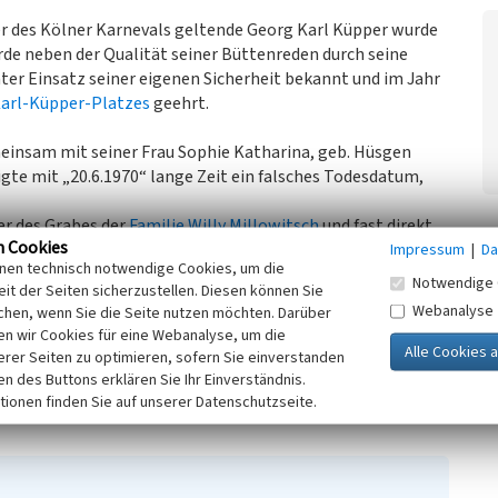
r des Kölner Karnevals geltende Georg Karl Küpper wurde
de neben der Qualität seiner Büttenreden durch seine
nter Einsatz seiner eigenen Sicherheit bekannt und im Jahr
arl-Küpper-Platzes
geehrt.
meinsam mit seiner Frau Sophie Katharina, geb. Hüsgen
igte mit „20.6.1970“ lange Zeit ein falsches Todesdatum,
er des Grabes der
Familie Willy Millowitsch
und fast direkt
n Cookies
ter www.stadt-koeln.de).
Impressum
|
Da
inen technisch notwendige Cookies, um die
Notwendige 
it der Seiten sicherzustellen. Diesen können Sie
0)
Webanalyse
chen, wenn Sie die Seite nutzen möchten. Darüber
n wir Cookies für eine Webanalyse, um die
erer Seiten zu optimieren, sofern Sie einverstanden
06.04.2020)
ken des Buttons erklären Sie Ihr Einverständnis.
3 kB, abgerufen 06.04.2020)
tionen finden Sie auf unserer Datenschutzseite.