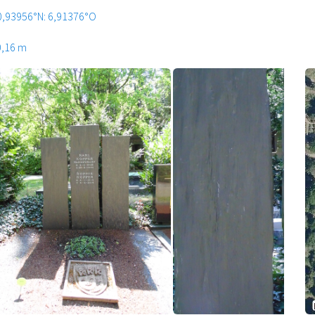
0,93956°N: 6,91376°O
0,16 m