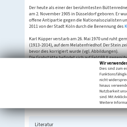
Der heute als einer der berühmtesten Büttenredne
am 2. November 1905 in Düsseldorf geboren. Er wur
offene Antipartie gegen die Nationalsozialisten u
2011 von der Stadt Köln durch die Benennung des
K
Karl Küpper verstarb am 26. Mai 1970 und ruht ge
(1913-2014), auf dem Melatenfriedhof. Der Stein ze
bevor dies korrigiert wurde (vgl. Abbildungen).
Die Grabstätte befindet sich auf Feld 69 A gegenüb
Wir verwende
am großen Rondell gelegen (vgl. Friedhofsplan un
Dies sind zum e
Funktionsfähigke
(Katharina Grünwald, LVR-Redaktion KuLaDig, 202
nicht widerspre
hinaus verwende
Internet
Nutzbarkeit uns
www.stadt-koeln.de
: Friedhof Melaten (abgerufen 
sind. Mit Anklic
www.stadt-koeln.de
: Friedhofsplan (PDF-Datei, 31
Weitere Informa
Literatur