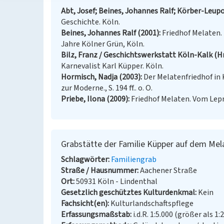
Abt, Josef; Beines, Johannes Ralf; Körber-Leupol
Geschichte. Köln.
Beines, Johannes Ralf (2001)
Friedhof Melaten.
Jahre Kölner Grün, Köln.
Bilz, Franz / Geschichtswerkstatt Köln-Kalk (Hr
Karnevalist Karl Küpper. Köln.
Hormisch, Nadja (2003)
Der Melatenfriedhof in 
zur Moderne., S. 194 ff.. o. O.
Priebe, Ilona (2009)
Friedhof Melaten. Vom Lepr
Grabstätte der Familie Küpper auf dem Mel
Schlagwörter
Familiengrab
Straße / Hausnummer
Aachener Straße
Ort
50931 Köln - Lindenthal
Gesetzlich geschütztes Kulturdenkmal
Kein
Fachsicht(en)
Kulturlandschaftspflege
Erfassungsmaßstab
i.d.R. 1:5.000 (größer als 1: