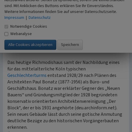
Nutzbarkeit unserer Seiten zu optimieren, sofern Sie einverstanden
Die beiden Pferdeköpfe am Wendeltreppenturm sind seit
sind. Mit Anklicken des Buttons erklären Sie Ihr Einverständnis.
frühestens 1687 bezeugt. Die aus der Neugotik von
Weitere Informationen finden Sie auf unserer Datenschutzseite.
Christoph Stephan (1797-1864) stammenden hölzernen
Impressum
|
Datenschutz
„Päädsköpp“ verbrannten im Zweiten Weltkrieg, als das
Notwendige Cookies
Richmodishaus bis auf den Turm und Teile der Fassade fast
Webanalyse
völlig zerstört wurde. Die heute aus dem Treppenturm
schauenden Pferdeköpfe stammen von 1958 und wurden
vom Bildhauer Wilhelm Müller-Maus gestaltet.
Das heutige Richmodishaus samt der Nachbildung eines
für das mittelalterliche Köln typischen
Geschlechterturms
entstand 1928/29 nach Plänen des
Architekten Paul Bonatz (1877-1956) als Büro- und
Geschäftshaus. Bonatz war erklärter Gegner des „Neuen
Bauens“ und Gründungsmitglied der 1928 begründeten
konservativ orientierten Architektenvereinigung „Der
Block“, der er bis 1931 angehörte (deu.archinform.net).
Sein neues Gebäude lässt durch seine gotische Anmutung
deutliche Bezüge zu den historischen Vorgängerbauten
erkennen.