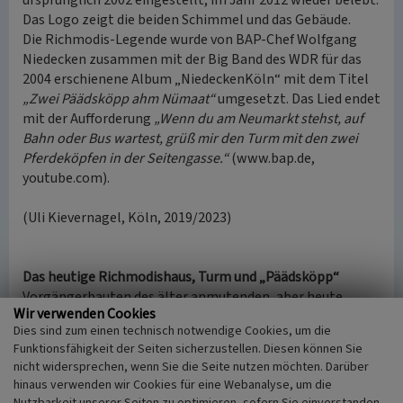
ursprünglich 2002 eingestellt, im Jahr 2012 wieder belebt.
Das Logo zeigt die beiden Schimmel und das Gebäude.
Die Richmodis-Legende wurde von BAP-Chef Wolfgang
Niedecken zusammen mit der Big Band des WDR für das
2004 erschienene Album „NiedeckenKöln“ mit dem Titel
„Zwei Päädsköpp ahm Nümaat“
umgesetzt. Das Lied endet
mit der Aufforderung
„Wenn du am Neumarkt stehst, auf
Bahn oder Bus wartest, grüß mir den Turm mit den zwei
Pferdeköpfen in der Seitengasse.“
(www.bap.de,
youtube.com).
(Uli Kievernagel, Köln, 2019/2023)
Das heutige Richmodishaus, Turm und „Päädsköpp“
Vorgängerbauten des älter anmutenden, aber heute
Wir verwenden Cookies
gerade einmal 90 Jahre alten Hauses wurden ebenso wie
Dies sind zum einen technisch notwendige Cookies, um die
der achtseitige Turm im Laufe der Zeit mehrfach
Funktionsfähigkeit der Seiten sicherzustellen. Diesen können Sie
niedergelegt und neu gebaut. Ein erstes turmgeziertes
nicht widersprechen, wenn Sie die Seite nutzen möchten. Darüber
Anwesen einer Patrizierfamilie Hackeney wird bereits für
hinaus verwenden wir Cookies für eine Webanalyse, um die
um 1507/08 genannt.