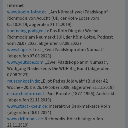
Internet
www.koeln-lotse.de
: „Am Nümaat zwei Päädsköpp“ -
Richmodis von Aducht (Uli, der Köln-Lotse vom
05.10.2019, abgerufen 21.11.2019)
koelnding.podigee.io
: Das Köln Ding der Woche -
Richmodis am Neumarkt (Uli, der Köln-Lotse, Podcast
vom 28.07.2023, abgerufen 07.08.2023)
www.bap.de
: Text „Zwei Päädsköpp ahm Nümaat“
(abgerufen 07.08.2023)
www.youtube.com
: „Zwei Päädsköpp ahm Nümaat“,
Wolfgang Niedecken & Die WDR Big Band (abgerufen
07.08.2023)
museenkoeln.de
: „E jot Päd es Jold wät“ (Bild der 42.
Woche - 20. bis 26. Oktober 2008, abgerufen 21.11.2019)
deu.archinform.net
: Paul Bonatz (1877-1956), Architekt
(abgerufen 21.11.2019)
www.stadt-koeln.de
: Interaktive Denkmalkarte Köln
(abgerufen 18.01.2024)
www.richmodis.de
: Richmodis-Kölsch (abgerufen
21.11.2019)