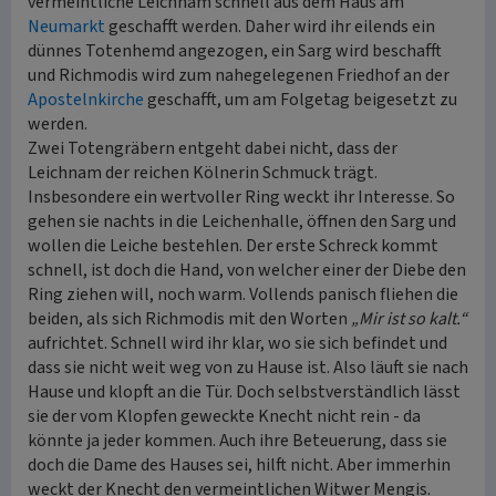
vermeintliche Leichnam schnell aus dem Haus am
Neumarkt
geschafft werden. Daher wird ihr eilends ein
dünnes Totenhemd angezogen, ein Sarg wird beschafft
und Richmodis wird zum nahegelegenen Friedhof an der
Apostelnkirche
geschafft, um am Folgetag beigesetzt zu
werden.
Zwei Totengräbern entgeht dabei nicht, dass der
Leichnam der reichen Kölnerin Schmuck trägt.
Insbesondere ein wertvoller Ring weckt ihr Interesse. So
gehen sie nachts in die Leichenhalle, öffnen den Sarg und
wollen die Leiche bestehlen. Der erste Schreck kommt
schnell, ist doch die Hand, von welcher einer der Diebe den
Ring ziehen will, noch warm. Vollends panisch fliehen die
beiden, als sich Richmodis mit den Worten
„Mir ist so kalt.“
aufrichtet. Schnell wird ihr klar, wo sie sich befindet und
dass sie nicht weit weg von zu Hause ist. Also läuft sie nach
Hause und klopft an die Tür. Doch selbstverständlich lässt
sie der vom Klopfen geweckte Knecht nicht rein - da
könnte ja jeder kommen. Auch ihre Beteuerung, dass sie
doch die Dame des Hauses sei, hilft nicht. Aber immerhin
weckt der Knecht den vermeintlichen Witwer Mengis.