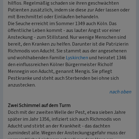
hilflos. Regelmäßig schaden sie ihren geschwächten
Patienten zusätzlich, indem sie diese zur Ader lassen oder
mit Brechmittel oder Einläufen behandeln.
Die Seuche erreicht im Sommer 1349 auch Köln. Das
öffentliche Leben kommt - aus lauter Angst vor einer
Ansteckung - zum Stillstand. Nur wenige Menschen sind
bereit, den Kranken zu helfen. Darunter ist die Patrizierin
Richmodis von Aducht. Sie stammt aus der angesehenen
und wohlhabenden Familie
Lyskirchen
und heiratet 1346
den einflussreichen Kölner Bürgermeister Richolf
Mennegin von Aducht, genannt Mengis. Sie pflegt
Pestkranke und steht auch Sterbenden bei ohne sich
anzustecken.
nach oben
Zwei Schimmel auf dem Turm
Doch mit der zweiten Welle der Pest, etwa sieben Jahre
später im Jahr 1356, infiziert sich auch Richmodis von
Aducht und stirbt an der Krankheit - das dachten
zumindest alle. Wegen der Ansteckungsgefahr muss der