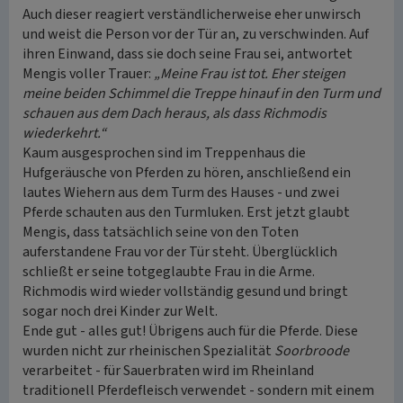
Auch dieser reagiert verständlicherweise eher unwirsch
und weist die Person vor der Tür an, zu verschwinden. Auf
ihren Einwand, dass sie doch seine Frau sei, antwortet
Mengis voller Trauer:
„Meine Frau ist tot. Eher steigen
meine beiden Schimmel die Treppe hinauf in den Turm und
schauen aus dem Dach heraus, als dass Richmodis
wiederkehrt.“
Kaum ausgesprochen sind im Treppenhaus die
Hufgeräusche von Pferden zu hören, anschließend ein
lautes Wiehern aus dem Turm des Hauses - und zwei
Pferde schauten aus den Turmluken. Erst jetzt glaubt
Mengis, dass tatsächlich seine von den Toten
auferstandene Frau vor der Tür steht. Überglücklich
schließt er seine totgeglaubte Frau in die Arme.
Richmodis wird wieder vollständig gesund und bringt
sogar noch drei Kinder zur Welt.
Ende gut - alles gut! Übrigens auch für die Pferde. Diese
wurden nicht zur rheinischen Spezialität
Soorbroode
verarbeitet - für Sauerbraten wird im Rheinland
traditionell Pferdefleisch verwendet - sondern mit einem