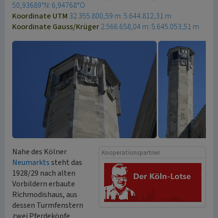
50,93689°N: 6,94768°O
Koordinate UTM
32.355.800,59 m: 5.644.812,31 m
Koordinate Gauss/Krüger
2.566.658,04 m: 5.645.053,51 m
Nahe des Kölner
Kooperationspartner
Neumarkts
steht das
1928/29 nach alten
Vorbildern erbaute
Richmodishaus, aus
dessen Turmfenstern
zwei Pferdeköpfe