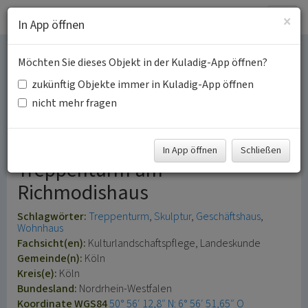
Togg
×
In App öffnen
navig
Möchten Sie dieses Objekt in der Kuladig-App öffnen?
Richmodisturm in
zukünftig Objekte immer in Kuladig-App öffnen
Altstadt-Nord
nicht mehr fragen
Pferdekopf-Skulpturen im
In App öffnen
Schließen
Treppenturm am
Richmodishaus
Schlagwörter:
Treppenturm
Skulptur
Geschäftshaus
Wohnhaus
Fachsicht(en):
Kulturlandschaftspflege, Landeskunde
Gemeinde(n):
Köln
Kreis(e):
Köln
Bundesland:
Nordrhein-Westfalen
Koordinate WGS84
50° 56′ 12,8″ N: 6° 56′ 51,65″ O