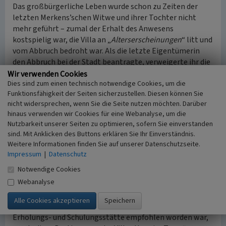
Das großbürgerliche Leben wurde schon zu Zeiten der
letzten Merkens’schen Witwe und ihrer Tochter nicht
mehr geführt – zumal der Erhalt des Anwesens
kostspielig war, die Villa an „
Alterserscheinungen
“ litt und
vom Abbruch bedroht war. Als die letzte Eigentümerin
den Abbruch bei der Stadt beantragte, verweigerte ihr die
Stadtverwaltung diesen, weil sie den schützenswerten
Wir verwenden Cookies
Dies sind zum einen technisch notwendige Cookies, um die
Charakter des Hauses sah. Der Antrag auf Genehmigung
Funktionsfähigkeit der Seiten sicherzustellen. Diesen können Sie
zur Eintragung in die Landschutzkarte führte dazu, dass
nicht widersprechen, wenn Sie die Seite nutzen möchten. Darüber
das Haus und die Anlage unter Schutz gestellt wurden. Es
hinaus verwenden wir Cookies für eine Webanalyse, um die
folgten viele Streitigkeiten zwischen der Stadt und
Nutzbarkeit unserer Seiten zu optimieren, sofern Sie einverstanden
Ghislaine Merkens zur Zeit der Nationalsozialisten.
sind. Mit Anklicken des Buttons erklären Sie Ihr Einverständnis.
Während des Zweiten Weltkrieges diente die Villa als
Weitere Informationen finden Sie auf unserer Datenschutzseite.
Ausweichquartier für Konsularbeamte und erhielt einen
Impressum
|
Datenschutz
Schutzraum in einem der gewölbten Keller.
Notwendige Cookies
1963 fand Ghislaine Merkens in dem Generalviktariat der
Webanalyse
Erzdiözese Köln einen Interessenten und Käufer, der das
Anwesen für eine Millionen Mark erwarb. Nachdem die
Villa schon einmal durch den Landeskonservator zur
Erholungs- und Schulungsstätte empfohlen worden war,