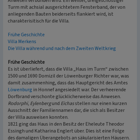
Anwesen verbunden wird. Ein weißer, dreigeschossiger
Turm mit achsial ausgerichtetem Fensterband, der von
anliegenden Bauten beiderseits flankiert wird, ist
charakterisitisch für die Villa.
Frühe Geschichte
Villa Merkens
Die Villa während und nach dem Zweiten Weltkrieg
Frühe Geschichte
Es ist überliefert, dass die Villa „Haus im Turm“ zwischen
1500 und 1690 Domizil der Löwenburger Richter war, was
damit zusammenhing, dass das Hauptgericht des Amtes
Löwenburg
in Honnef angesiedelt war. Der verheerende
Dorfbrand verschonte glücklicherweise das Anwesen.
Rodorphi, Eylenberg
und
Eichas
stellen nur einen kurzen
Ausschnitt der Familiennamen dar, die sich als Besitzer
der Villa ausweisen konnten.
1821 ging das Haus in den Besitz der Eheleute Theodor
Essingh und Katharina Englert über. Dies ist eine Folge
des damaligen Überangebots an säkularisierten Häusern.