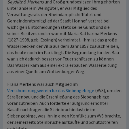
Seydlitz & Merkens
und Großgrundbesitzer. Ihm gehörten
unter anderem Weingüter, er war Mitglied des
Verwaltungsrats der Rheindampfschifffahrt und
Gemeinderatsmitglied der Stadt Honnef, vertrat bei
wichtigen Entscheidungen stets seine Gunst und die
seines Besitzes und er war mit Maria Katharina Merkens
(1827-1908, geb. Essingh) verheiratet. Ihm ist das große
Wasserbecken der Villa aus dem Jahr 1857 zuzuschreiben,
das heute noch im Park liegt. Die Begründung für den Bau
war, sich dadurch besser vor Feuer schützen zu können.
Das Wasser kam aus einer extra erbauten Wasserleitung
aus einer Quelle am Wolkenburger Weg.
Franz Merkens war auch Mitglied im
Verschönerungsverein für das Siebengebirge
(VVS), um den
Straßenbau und die Erschließung des Siebengebirge
voranzutreiben. Auch förderte er aufgrund erhöhter
Basaltnachfragen die Steinbruchindustrie im
Siebengebirge, was ihn in einen Konflikt zum VVS brachte,
der seinerseits Steinbrüche aufkaufte und Schutzstreifen
errichtete.