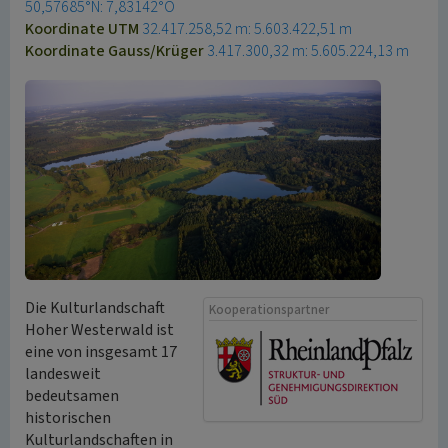
50,57685°N: 7,83142°O
Koordinate UTM
32.417.258,52 m: 5.603.422,51 m
Koordinate Gauss/Krüger
3.417.300,32 m: 5.605.224,13 m
Die Kulturlandschaft
Kooperationspartner
Hoher Westerwald ist
eine von insgesamt 17
landesweit
bedeutsamen
historischen
Kulturlandschaften in