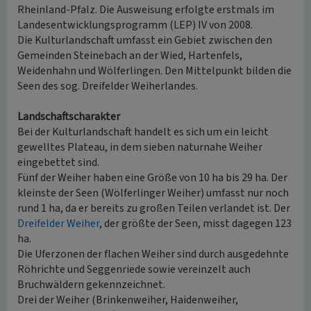
Rheinland-Pfalz. Die Ausweisung erfolgte erstmals im
Landesentwicklungsprogramm (LEP) IV von 2008.
Die Kulturlandschaft umfasst ein Gebiet zwischen den
Gemeinden Steinebach an der Wied, Hartenfels,
Weidenhahn und Wölferlingen. Den Mittelpunkt bilden die
Seen des sog. Dreifelder Weiherlandes.
Landschaftscharakter
Bei der Kulturlandschaft handelt es sich um ein leicht
gewelltes Plateau, in dem sieben naturnahe Weiher
eingebettet sind.
Fünf der Weiher haben eine Größe von 10 ha bis 29 ha. Der
kleinste der Seen (Wölferlinger Weiher) umfasst nur noch
rund 1 ha, da er bereits zu großen Teilen verlandet ist. Der
Dreifelder Weiher
, der größte der Seen, misst dagegen 123
ha.
Die Uferzonen der flachen Weiher sind durch ausgedehnte
Röhrichte und Seggenriede sowie vereinzelt auch
Bruchwäldern gekennzeichnet.
Drei der Weiher (Brinkenweiher, Haidenweiher,