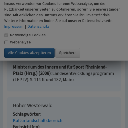
Kulturlandschaft des Hohen Westerwaldes mit
hinaus verwenden wir Cookies für eine Webanalyse, um die
Nutzbarkeit unserer Seiten zu optimieren, sofern Sie einverstanden
besonderer Prägung und Wahrnehmbarkeit durch die
sind. Mit Anklicken des Buttons erklären Sie Ihr Einverständnis.
historische Weiherwirtschaft, die in Rheinland-Pfalz
Weitere Informationen finden Sie auf unserer Datenschutzseite.
einzigartig ist.
Impressum
|
Datenschutz
(Sylvia Götz, Struktur- und Genehmigungsdirektion Süd,
Notwendige Cookies
2019)
Webanalyse
Literatur
Ministerium des Innern und für Sport Rheinland-
Pfalz (Hrsg.) (2008)
Landesentwicklungsprogramm
(LEP IV). S. 114 ff. und 182, Mainz.
Hoher Westerwald
Schlagwörter
Kulturlandschaftsbereich
Fachsicht(en)