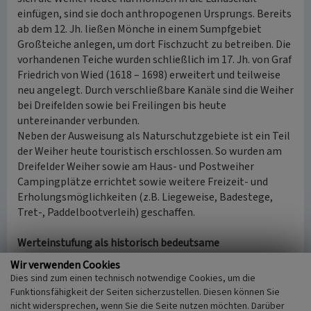
einfügen, sind sie doch anthropogenen Ursprungs. Bereits
ab dem 12. Jh. ließen Mönche in einem Sumpfgebiet
Großteiche anlegen, um dort Fischzucht zu betreiben. Die
vorhandenen Teiche wurden schließlich im 17. Jh. von Graf
Friedrich von Wied (1618 – 1698) erweitert und teilweise
neu angelegt. Durch verschließbare Kanäle sind die Weiher
bei Dreifelden sowie bei Freilingen bis heute
untereinander verbunden.
Neben der Ausweisung als Naturschutzgebiete ist ein Teil
der Weiher heute touristisch erschlossen. So wurden am
Dreifelder Weiher sowie am Haus- und Postweiher
Campingplätze errichtet sowie weitere Freizeit- und
Erholungsmöglichkeiten (z.B. Liegeweise, Badestege,
Tret-, Paddelbootverleih) geschaffen.
Werteinstufung als historisch bedeutsame
Kulturlandschaft
Wir verwenden Cookies
Der Hohe Westerwald besitzt kulturhistorisch eine hohe
Dies sind zum einen technisch notwendige Cookies, um die
Bedeutung:
Funktionsfähigkeit der Seiten sicherzustellen. Diesen können Sie
Es handelt sich um eine charakteristische
nicht widersprechen, wenn Sie die Seite nutzen möchten. Darüber