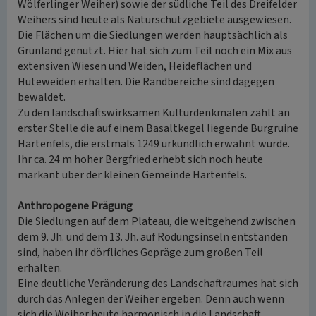
Wölferlinger Weiher) sowie der südliche Teil des Dreifelder
Weihers sind heute als Naturschutzgebiete ausgewiesen.
Die Flächen um die Siedlungen werden hauptsächlich als
Grünland genutzt. Hier hat sich zum Teil noch ein Mix aus
extensiven Wiesen und Weiden, Heideflächen und
Huteweiden erhalten. Die Randbereiche sind dagegen
bewaldet.
Zu den landschaftswirksamen Kulturdenkmalen zählt an
erster Stelle die auf einem Basaltkegel liegende Burgruine
Hartenfels, die erstmals 1249 urkundlich erwähnt wurde.
Ihr ca. 24 m hoher Bergfried erhebt sich noch heute
markant über der kleinen Gemeinde Hartenfels.
Anthropogene Prägung
Die Siedlungen auf dem Plateau, die weitgehend zwischen
dem 9. Jh. und dem 13. Jh. auf Rodungsinseln entstanden
sind, haben ihr dörfliches Gepräge zum großen Teil
erhalten.
Eine deutliche Veränderung des Landschaftraumes hat sich
durch das Anlegen der Weiher ergeben. Denn auch wenn
sich die Weiher heute harmonisch in die Landschaft