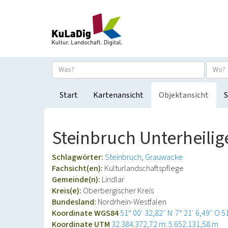
Start
Kartenansicht
Objektansicht
S
Steinbruch Unterheilig
Schlagwörter:
Steinbruch
Grauwacke
Fachsicht(en):
Kulturlandschaftspflege
Gemeinde(n):
Lindlar
Kreis(e):
Oberbergischer Kreis
Bundesland:
Nordrhein-Westfalen
Koordinate WGS84
51° 00′ 32,82″ N: 7° 21′ 6,49″ O
5
Koordinate UTM
32.384.372,72 m: 5.652.131,58 m