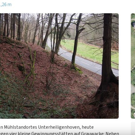
1,26 m
n Mühlstandortes Unterheiligenhoven, heute
iegen vier kleine Gewinnungsstätten auf Grauwacke: Neben