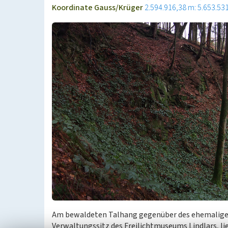
Koordinate Gauss/Krüger
2.594.916,38 m: 5.653.53
Am bewaldeten Talhang gegenüber des ehemalige
Verwaltungssitz des Freilichtmuseums Lindlars, l