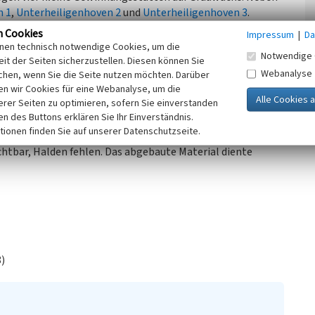
n 1
,
Unterheiligenhoven 2
und
Unterheiligenhoven 3
.
n Cookies
Impressum
|
Da
mittels Fuhrwerk/LKW über kurze Stichwege hinunter zu
inen technisch notwendige Cookies, um die
Notwendige 
st bereits 1895 kartographisch dargestellt, die Brüche 3-4
it der Seiten sicherzustellen. Diesen können Sie
Webanalyse
5.000 von 1927. Die Darstellung bleibt danach unverändert.
chen, wenn Sie die Seite nutzen möchten. Darüber
n wir Cookies für eine Webanalyse, um die
. Jahrhundert eingegrenzt werden.
erer Seiten zu optimieren, sofern Sie einverstanden
ken des Buttons erklären Sie Ihr Einverständnis.
tionen finden Sie auf unserer Datenschutzseite.
sdehung von 25 x 25 Metern. Die Abbaufront ist bereits
chtbar, Halden fehlen. Das abgebaute Material diente
8)