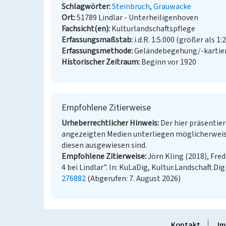
Schlagwörter
Steinbruch
Grauwacke
Ort
51789 Lindlar - Unterheiligenhoven
Fachsicht(en)
Kulturlandschaftspflege
Erfassungsmaßstab
i.d.R. 1:5.000 (größer als 1:
Erfassungsmethode
Geländebegehung/-kartier
Historischer Zeitraum
Beginn vor 1920
Empfohlene Zitierweise
Urheberrechtlicher Hinweis
Der hier präsentier
angezeigten Medien unterliegen möglicherweis
diesen ausgewiesen sind.
Empfohlene Zitierweise
Jörn Kling (2018), Fre
4 bei Lindlar”. In: KuLaDig, Kultur.Landschaft.Dig
276882
(Abgerufen: 7. August 2026)
Kontakt
Im