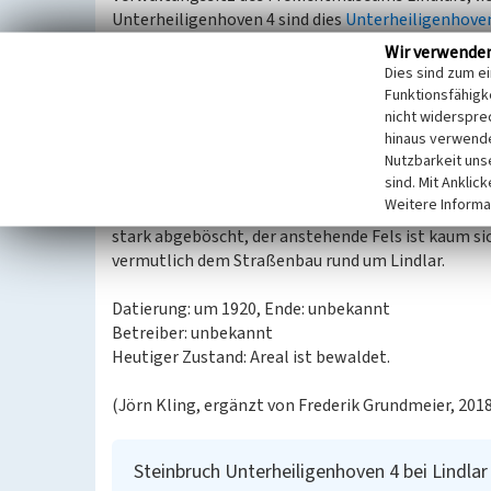
Unterheiligenhoven 4 sind dies
Unterheiligenhove
Wir verwende
Der Abtransport der gewonnenen Steine erfolgte 
Dies sind zum e
der von Lindlar kommenden Talstraße. Der Bruch 1 i
Funktionsfähigke
erst in der Ausgabe der Topographischen Karte 1:2
nicht widerspre
hinaus verwende
Die Betriebszeit kann somit auf den Beginn des 20
Nutzbarkeit uns
sind. Mit Anklic
Steinbruch Unterheiligenhoven 4
Weitere Informa
Der kleine Bruch auf Straßenniveau besitzt eine Au
stark abgeböscht, der anstehende Fels ist kaum si
vermutlich dem Straßenbau rund um Lindlar.
Datierung: um 1920, Ende: unbekannt
Betreiber: unbekannt
Heutiger Zustand: Areal ist bewaldet.
(Jörn Kling, ergänzt von Frederik Grundmeier, 201
Steinbruch Unterheiligenhoven 4 bei Lindlar