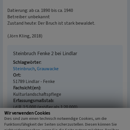
Datierung: ab ca. 1890 bis ca. 1940
Betreiber: unbekannt
Zustand heute: Der Bruch ist stark bewaldet.
(Jörn Kling, 2018)
Steinbruch Fenke 2 bei Lindlar
Schlagwörter
Steinbruch
Grauwacke
Ort
51789 Lindlar - Fenke
Fachsicht(en)
Kulturlandschaftspflege
Erfassungsmaßstab
i.d.R. 1:5.000 (größer als 1:20.000)
Wir verwenden Cookies
Erfassungsmethode
Dies sind zum einen technisch notwendige Cookies, um die
Geländebegehung/-kartierung, Auswertung
Funktionsfähigkeit der Seiten sicherzustellen. Diesen können Sie
historischer Karten, Auswertung historischer Fotos,