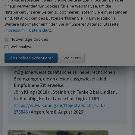
nicht widersprechen, wenn Sie die Seite nutzen möchten. Darüber
Literaturauswertung, Fernerkundung
hinaus verwenden wir Cookies für eine Webanalyse, um die
Historischer Zeitraum
Nutzbarkeit unserer Seiten zu optimieren, sofern Sie einverstanden
Beginn vor 1890, Ende 1940
sind. Mit Anklicken des Buttons erklären Sie Ihr Einverständnis.
Weitere Informationen finden Sie auf unserer Datenschutzseite.
Impressum
|
Datenschutz
Notwendige Cookies
Empfohlene Zitierweise
Webanalyse
Urheberrechtlicher Hinweis
Der hier präsentierte Inhalt ist urheberrechtlich
geschützt. Die angezeigten Medien unterliegen
möglicherweise zusätzlichen urheberrechtlichen
Bedingungen, die an diesen ausgewiesen sind.
Empfohlene Zitierweise
Jörn Kling (2018): „Steinbruch Fenke 2 bei Lindlar”.
In: KuLaDig, Kultur.Landschaft.Digital. URL:
https://www.kuladig.de/Objektansicht/KLD-
276846
(Abgerufen: 8. August 2026)