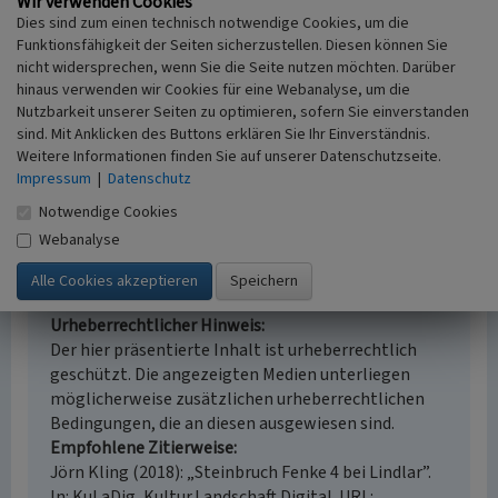
Wir verwenden Cookies
Erfassungsmaßstab
Dies sind zum einen technisch notwendige Cookies, um die
i.d.R. 1:5.000 (größer als 1:20.000)
Funktionsfähigkeit der Seiten sicherzustellen. Diesen können Sie
nicht widersprechen, wenn Sie die Seite nutzen möchten. Darüber
Erfassungsmethode
hinaus verwenden wir Cookies für eine Webanalyse, um die
Geländebegehung/-kartierung, Auswertung
Nutzbarkeit unserer Seiten zu optimieren, sofern Sie einverstanden
historischer Karten, Literaturauswertung,
sind. Mit Anklicken des Buttons erklären Sie Ihr Einverständnis.
Fernerkundung
Weitere Informationen finden Sie auf unserer Datenschutzseite.
Historischer Zeitraum
Impressum
|
Datenschutz
Beginn vor 1890, Ende 1975
Notwendige Cookies
Webanalyse
Empfohlene Zitierweise
Urheberrechtlicher Hinweis
Der hier präsentierte Inhalt ist urheberrechtlich
geschützt. Die angezeigten Medien unterliegen
möglicherweise zusätzlichen urheberrechtlichen
Bedingungen, die an diesen ausgewiesen sind.
Empfohlene Zitierweise
Jörn Kling (2018): „Steinbruch Fenke 4 bei Lindlar”.
In: KuLaDig, Kultur.Landschaft.Digital. URL: