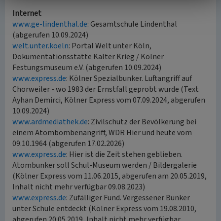
Internet
www.ge-lindenthal.de
: Gesamtschule Lindenthal
(abgerufen 10.09.2024)
welt.unter.koeln
: Portal Welt unter Köln,
Dokumentationsstätte Kalter Krieg / Kölner
Festungsmuseum e.V. (abgerufen 10.09.2024)
www.express.de
: Kölner Spezialbunker. Luftangriff auf
Chorweiler - wo 1983 der Ernstfall geprobt wurde (Text
Ayhan Demirci, Kölner Express vom 07.09.2024, abgerufen
10.09.2024)
www.ardmediathek.de
: Zivilschutz der Bevölkerung bei
einem Atombombenangriff, WDR Hier und heute vom
09.10.1964 (abgerufen 17.02.2026)
www.express.de
: Hier ist die Zeit stehen geblieben.
Atombunker soll Schul-Museum werden / Bildergalerie
(Kölner Express vom 11.06.2015, abgerufen am 20.05.2019,
Inhalt nicht mehr verfügbar 09.08.2023)
www.express.de
: Zufälliger Fund. Vergessener Bunker
unter Schule entdeckt (Kölner Express vom 19.08.2010,
abgerufen 20.05.2019, Inhalt nicht mehr verfügbar