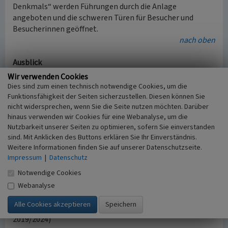
Denkmals“ werden Führungen durch die Anlage
angeboten und die schweren Türen für Besucher und
Besucherinnen geöffnet.
nach oben
Ausblick
Ob die unterirdische Kölner Zeitkapsel noch weitere Jahre
Wir verwenden Cookies
oder gar Jahrzehnte überdauert, ist jedoch fraglich. Es
Dies sind zum einen technisch notwendige Cookies, um die
gibt Planungen, die zwei Standorte der Gesamtschule
Funktionsfähigkeit der Seiten sicherzustellen. Diesen können Sie
nicht widersprechen, wenn Sie die Seite nutzen möchten. Darüber
Lindenthal am Alten Militärring zusammenzulegen,
hinaus verwenden wir Cookies für eine Webanalyse, um die
womit die weitere Nutzung an der Berrenrather Straße
Nutzbarkeit unserer Seiten zu optimieren, sofern Sie einverstanden
dann offen wäre.
sind. Mit Anklicken des Buttons erklären Sie Ihr Einverständnis.
Robert Schwienbacher vom Dokk plädiert für einen Erhalt
Weitere Informationen finden Sie auf unserer Datenschutzseite.
des Bunkers als
„ein wichtiges Kapitel Kölner
Impressum
|
Datenschutz
Stadtgeschichte. … Das Grundstück soll verkauft werden.
Notwendige Cookies
Und ob ein privater Investor an einem Fortbestand der
Anlage Interesse hätte, ist fraglich.“
(express.de, 2024).
Webanalyse
(Franz-Josef Knöchel, Digitales Kulturerbe LVR,
2019/2024)