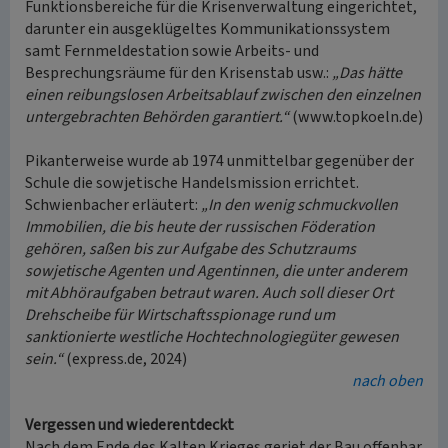
Funktionsbereiche für die Krisenverwaltung eingerichtet,
darunter ein ausgeklügeltes Kommunikationssystem
samt Fernmeldestation sowie Arbeits- und
Besprechungsräume für den Krisenstab usw.:
„Das hätte
einen reibungslosen Arbeitsablauf zwischen den einzelnen
untergebrachten Behörden garantiert.“
(www.topkoeln.de)
Pikanterweise wurde ab 1974 unmittelbar gegenüber der
Schule die sowjetische Handelsmission errichtet.
Schwienbacher erläutert:
„In den wenig schmuckvollen
Immobilien, die bis heute der russischen Föderation
gehören, saßen bis zur Aufgabe des Schutzraums
sowjetische Agenten und Agentinnen, die unter anderem
mit Abhöraufgaben betraut waren. Auch soll dieser Ort
Drehscheibe für Wirtschaftsspionage rund um
sanktionierte westliche Hochtechnologiegüter gewesen
sein.“
(express.de, 2024)
nach oben
Vergessen und wiederentdeckt
Nach dem Ende des Kalten Krieges geriet der Bau offenbar