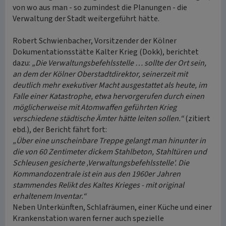
von wo aus man - so zumindest die Planungen - die
Verwaltung der Stadt weitergeführt hätte.
Robert Schwienbacher, Vorsitzender der Kölner
Dokumentationsstätte Kalter Krieg (Dokk), berichtet
dazu:
„Die Verwaltungsbefehlsstelle … sollte der Ort sein,
an dem der Kölner Oberstadtdirektor, seinerzeit mit
deutlich mehr exekutiver Macht ausgestattet als heute, im
Falle einer Katastrophe, etwa hervorgerufen durch einen
möglicherweise mit Atomwaffen geführten Krieg
verschiedene städtische Ämter hätte leiten sollen.“
(zitiert
ebd.), der Bericht fährt fort:
„Über eine unscheinbare Treppe gelangt man hinunter in
die von 60 Zentimeter dickem Stahlbeton, Stahltüren und
Schleusen gesicherte ‚Verwaltungsbefehlsstelle'. Die
Kommandozentrale ist ein aus den 1960er Jahren
stammendes Relikt des Kaltes Krieges - mit original
erhaltenem Inventar.“
Neben Unterkünften, Schlafräumen, einer Küche und einer
Krankenstation waren ferner auch spezielle