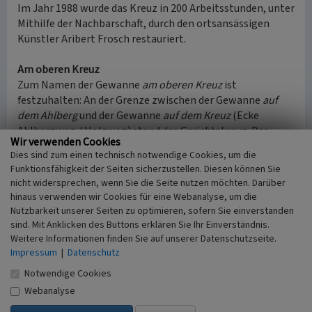
Im Jahr 1988 wurde das Kreuz in 200 Arbeitsstunden, unter
Mithilfe der Nachbarschaft, durch den ortsansässigen
Künstler Aribert Frosch restauriert.
Am oberen Kreuz
Zum Namen der Gewanne
am oberen Kreuz
ist
festzuhalten: An der Grenze zwischen der Gewanne
auf
dem Ahlberg
und der Gewanne
auf dem Kreuz
(Ecke
Ahlbergweg / Holzweg) stand das Gerichtskreuz. Das
Wir verwenden Cookies
Kreuz galt als Zeichen der Gerichtsbarkeit und war
Dies sind zum einen technisch notwendige Cookies, um die
Namensgeber für die Gewanne
am oberen Kreuz
. Das
Funktionsfähigkeit der Seiten sicherzustellen. Diesen können Sie
Kreuz wurde in dieser Gewanne aufgestellt, die heute zu
nicht widersprechen, wenn Sie die Seite nutzen möchten. Darüber
einem großen Teil bebaut ist.
hinaus verwenden wir Cookies für eine Webanalyse, um die
Nutzbarkeit unserer Seiten zu optimieren, sofern Sie einverstanden
(Anne-Sophie Holderle, Struktur- und
sind. Mit Anklicken des Buttons erklären Sie Ihr Einverständnis.
Genehmigungsdirektion Süd, 2017)
Weitere Informationen finden Sie auf unserer Datenschutzseite.
Impressum
|
Datenschutz
Notwendige Cookies
Literatur
Webanalyse
Arnold, Hermann (1996)
Kruzifixe des 18.