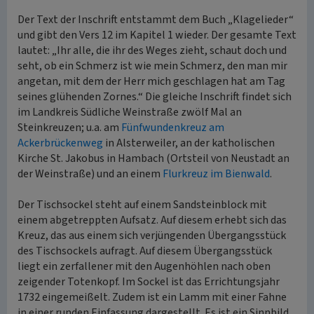
Der Text der Inschrift entstammt dem Buch „Klagelieder“
und gibt den Vers 12 im Kapitel 1 wieder. Der gesamte Text
lautet: „Ihr alle, die ihr des Weges zieht, schaut doch und
seht, ob ein Schmerz ist wie mein Schmerz, den man mir
angetan, mit dem der Herr mich geschlagen hat am Tag
seines glühenden Zornes.“ Die gleiche Inschrift findet sich
im Landkreis Südliche Weinstraße zwölf Mal an
Steinkreuzen; u.a. am
Fünfwundenkreuz am
Ackerbrückenweg
in Alsterweiler, an der katholischen
Kirche St. Jakobus in Hambach (Ortsteil von Neustadt an
der Weinstraße) und an einem
Flurkreuz im Bienwald
.
Der Tischsockel steht auf einem Sandsteinblock mit
einem abgetreppten Aufsatz. Auf diesem erhebt sich das
Kreuz, das aus einem sich verjüngenden Übergangsstück
des Tischsockels aufragt. Auf diesem Übergangsstück
liegt ein zerfallener mit den Augenhöhlen nach oben
zeigender Totenkopf. Im Sockel ist das Errichtungsjahr
1732 eingemeißelt. Zudem ist ein Lamm mit einer Fahne
in einer runden Einfassung dargestellt. Es ist ein Sinnbild