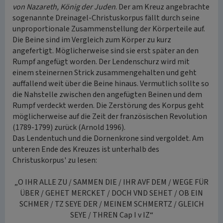
von Nazareth, König der Juden
. Der am Kreuz angebrachte
sogenannte Dreinagel-Christuskorpus fällt durch seine
unproportionale Zusammenstellung der Körperteile auf.
Die Beine sind im Vergleich zum Körper zu kurz
angefertigt. Möglicherweise sind sie erst später an den
Rumpf angefügt worden. Der Lendenschurz wird mit
einem steinernen Strick zusammengehalten und geht
auffallend weit über die Beine hinaus. Vermutlich sollte so
die Nahstelle zwischen den angefügten Beinen und dem
Rumpf verdeckt werden. Die Zerstörung des Korpus geht
möglicherweise auf die Zeit der französischen Revolution
(1789-1799) zurück (Arnold 1996).
Das Lendentuch und die Dornenkrone sind vergoldet. Am
unteren Ende des Kreuzes ist unterhalb des
Christuskorpus' zu lesen:
„O IHR ALLE ZU / SAMMEN DIE / IHR AVF DEM / WEGE FÜR
ÜBER / GEHET MERCKET / DOCH VND SEHET / OB EIN
SCHMER / TZ SEYE DER / MEINEM SCHMERTZ / GLEICH
SEYE / THREN Cap I v IZ“