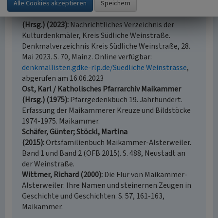
Jahrhunderts in der südlichen Vorderpfalz. Landau.
Generaldirektion Kulturelles Erbe Rheinland-Pfalz
(Hrsg.) (2023)
Nachrichtliches Verzeichnis der
Kulturdenkmäler, Kreis Südliche Weinstraße.
Denkmalverzeichnis Kreis Südliche Weinstraße, 28.
Mai 2023. S. 70, Mainz. Online verfügbar:
denkmallisten.gdke-rlp.de/Suedliche Weinstrasse
,
abgerufen am 16.06.2023
Ost, Karl / Katholisches Pfarrarchiv Maikammer
(Hrsg.) (1975)
Pfarrgedenkbuch 19. Jahrhundert.
Erfassung der Maikammerer Kreuze und Bildstöcke
1974-1975. Maikammer.
Schäfer, Günter; Stöckl, Martina
(2015)
Ortsfamilienbuch Maikammer-Alsterweiler.
Band 1 und Band 2 (OFB 2015). S. 488, Neustadt an
der Weinstraße.
Wittmer, Richard (2000)
Die Flur von Maikammer-
Alsterweiler: Ihre Namen und steinernen Zeugen in
Geschichte und Geschichten. S. 57, 161-163,
Maikammer.