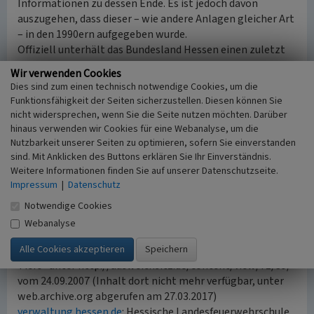
Informationen zu dessen Ende. Es ist jedoch davon
auszugehen, dass dieser – wie andere Anlagen gleicher Art
– in den 1990ern aufgegeben wurde.
Offiziell unterhält das Bundesland Hessen einen zuletzt
noch 2004 „umfassend modernisierten“ Ausweichsitz an
Wir verwenden Cookies
der Landesfeuerwehrschule in Kassel (Heinrich-Schütz-
Dies sind zum einen technisch notwendige Cookies, um die
Allee 62, vgl. verwaltung.hessen.de und innen.hessen.de).
Funktionsfähigkeit der Seiten sicherzustellen. Diesen können Sie
nicht widersprechen, wenn Sie die Seite nutzen möchten. Darüber
(Franz-Josef Knöchel, LVR-Redaktion KuLaDig, 2017)
hinaus verwenden wir Cookies für eine Webanalyse, um die
Nutzbarkeit unserer Seiten zu optimieren, sofern Sie einverstanden
sind. Mit Anklicken des Buttons erklären Sie Ihr Einverständnis.
Quelle
Weitere Informationen finden Sie auf unserer Datenschutzseite.
Bunker: „Der Name der Rose“, in: Der Spiegel 10/1993 vom
Impressum
|
Datenschutz
08.03.1993, S. 98-99.
Notwendige Cookies
Internet
Webanalyse
de.wikipedia.org
: Kloster Eberbach (abgerufen 27.03.2017)
web.archive.org
: Archivierter Eintrag von „Macht aus der
Tiefe“ unter http://ausweichsitz.de/content/view/71/39/
vom 24.09.2007 (Inhalt dort nicht mehr verfügbar, unter
web.archive.org abgerufen am 27.03.2017)
verwaltung.hessen.de
: Hessische Landesfeuerwehrschule