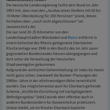
Die hessische Landesregierung teilte dem Bund im Jahr
1963 mit, dass man den
„Ausbau eines Stollens mit 50 bis
70 Meter Überdeckung für 350 Personen“
plane, dieses
Vorhaben aber
„noch nicht abgeschlossen“
sei
(ausweichsitz.de).
Die nur rund 20-25 Kilometer von den
Landeshauptstädten Wiesbaden und
Mainz
entfernt in
einem Seitental des Rheins gelegenene Eberbacher
Klosteranlage war 1946 in den Besitz des im Jahr zuvor
gegründeten Bundeslandes Hessen übergegangen und
dort unter die Verwaltung der hessischen
Staatsweingüter gekommen.
Aufgrund der amtlichen Geheimhaltung ist indes bis heute
nicht ganz sicher, inwieweit die Bunker-Planungen der
1960er-Jahre in der altehrwürdigen Abtei verwirklicht
wurden. Das möglicherweise auch für Eberbach geltende
Schema
„kirchliche Einrichtung mit nachgelagertem
Befestigungsbau“
(ebd.) wurde aber offenbar auch in
anderen Bundesländern für Ausweichsitze praktiziert.
Unklar bleibt, ob im Kloster Eberbach bauliche