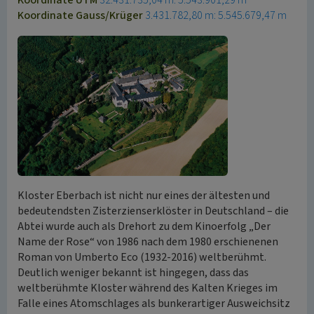
Koordinate UTM
32.431.735,04 m: 5.543.901,29 m
Koordinate Gauss/Krüger
3.431.782,80 m: 5.545.679,47 m
Kloster Eberbach ist nicht nur eines der ältesten und
bedeutendsten Zisterzienserklöster in Deutschland – die
Abtei wurde auch als Drehort zu dem Kinoerfolg „Der
Name der Rose“ von 1986 nach dem 1980 erschienenen
Roman von Umberto Eco (1932-2016) weltberühmt.
Deutlich weniger bekannt ist hingegen, dass das
weltberühmte Kloster während des Kalten Krieges im
Falle eines Atomschlages als bunkerartiger Ausweichsitz