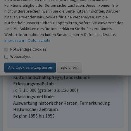
Funktionsfähigkeit der Seiten sicherzustellen. Diesen können Sie
Schleuseninsel Kirschhofen bei Weilburg
nicht widersprechen, wenn Sie die Seite nutzen möchten. Darüber
hinaus verwenden wir Cookies für eine Webanalyse, um die
Schlagwörter
Nutzbarkeit unserer Seiten zu optimieren, sofern Sie einverstanden
Schleuseninsel
sind. Mit Anklicken des Buttons erklären Sie Ihr Einverständnis.
Straße / Hausnummer
Weitere Informationen finden Sie auf unserer Datenschutzseite.
Schleuse
Impressum
|
Datenschutz
Ort
Notwendige Cookies
35781 Weilburg - Kirschhofen
Webanalyse
Gesetzlich geschütztes Kulturdenkmal
Kein
Fachsicht(en)
Kulturlandschaftspflege, Landeskunde
Erfassungsmaßstab
i.d.R. 1:5.000 (größer als 1:20.000)
Erfassungsmethode
Auswertung historischer Karten, Fernerkundung
Historischer Zeitraum
Beginn 1856 bis 1859