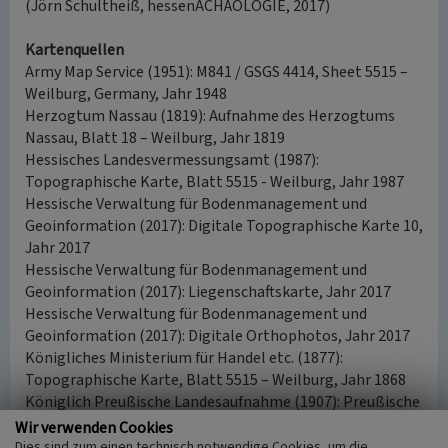
(Jörn Schultheiß, hessenACHÄOLOGIE, 2017)
Kartenquellen
Army Map Service (1951): M841 / GSGS 4414, Sheet 5515 –
Weilburg, Germany, Jahr 1948
Herzogtum Nassau (1819): Aufnahme des Herzogtums
Nassau, Blatt 18 – Weilburg, Jahr 1819
Hessisches Landesvermessungsamt (1987):
Topographische Karte, Blatt 5515 - Weilburg, Jahr 1987
Hessische Verwaltung für Bodenmanagement und
Geoinformation (2017): Digitale Topographische Karte 10,
Jahr 2017
Hessische Verwaltung für Bodenmanagement und
Geoinformation (2017): Liegenschaftskarte, Jahr 2017
Hessische Verwaltung für Bodenmanagement und
Geoinformation (2017): Digitale Orthophotos, Jahr 2017
Königliches Ministerium für Handel etc. (1877):
Topographische Karte, Blatt 5515 – Weilburg, Jahr 1868
Königlich Preußische Landesaufnahme (1907): Preußische
Neuaufnahme, Blatt 5515 – Weilburg, Jahr 1905
Wir verwenden Cookies
Dies sind zum einen technisch notwendige Cookies, um die