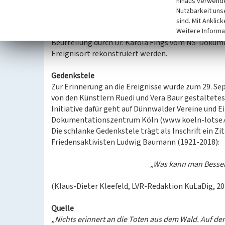
hinaus verwende
Nutzbarkeit uns
Innerhalb der regionalhistorischen Aufarbeitung d
sind. Mit Anklic
Weitere Informa
Bürgerverein, der Berichterstattung durch Tobias 
Beurteilung durch Dr. Karola Fings vom NS-Doku
Ereignisort rekonstruiert werden.
Gedenkstele
Zur Erinnerung an die Ereignisse wurde zum 29. 
von den Künstlern Ruedi und Vera Baur gestaltetes 
Initiative dafür geht auf Dünnwalder Vereine und 
Dokumentationszentrum Köln (www.koeln-lotse.d
Die schlanke Gedenkstele trägt als Inschrift ein 
Friedensaktivisten Ludwig Baumann (1921-2018):
„Was kann man Bessere
(Klaus-Dieter Kleefeld, LVR-Redaktion KuLaDig, 20
Quelle
„Nichts erinnert an die Toten aus dem Wald. Auf 