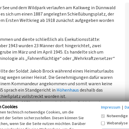
 See und dem Wildpark verlaufen am Kalkweg in Dünnwald
t es sich um einen 1887 angelegten Schießübungsplatz, der
dem Ersten Weltkrieg ab 1918 zunächst aufgegeben worden
ommen und diente schließlich als Exekutionsstätte:
ber 1943 wurden 23 Männer dort hingerichtet, zwei
grube im März und im April 1945. Es handelte sich um
inologie als „Fahnenflüchtige“ oder „Wehrkraftzersetzer“
ellte der Soldat Jakob Brock während eines Heimaturlaubs
trag wegen seiner Heirat. Die Genehmigungen dafür waren
ei seinem Kommandeur angekommen und somit waren keine
45 sprach ein Standgericht in
Höhenhaus
deshalb das
chießplatz vollstreckt worden ist.
bis in die 1970er Jahre von belgischen Soldaten, der
n Cookies
Impressum
|
Da
g zum umzäunten Areal lag mit einem Pförtnerhäuschen am
inen technisch notwendige Cookies, um die
efand sich eine Ziegelmauer mit Kugelfängen. Die Mauer,
Notwendige 
it der Seiten sicherzustellen. Diesen können Sie
r erhalten. Lediglich die Erdwälle sind noch erkennbare
Webanalyse
chen, wenn Sie die Seite nutzen möchten. Darüber