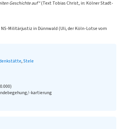
eiten Geschichte auf“
(Text Tobias Christ, in: Kölner Stadt-
r NS-Militärjustiz in Dünnwald (Uli, der Köln-Lotse vom
denkstätte
Stele
20.000)
ändebegehung/-kartierung