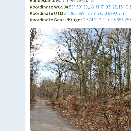
Bundesland:
Nordrhein-Westfalen
Koordinate WGS84
50° 59′ 30,18″ N: 7° 03′ 28,15″ O
Koordinate UTM
32.363.699,18 m: 5.650.699,07 m
Koordinate Gauss/Krüger
2.574.312,31 m: 5.651.25