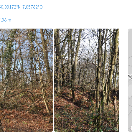
50,99172°N: 7,05782°O
7,98 m