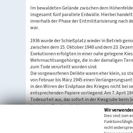
Im bewaldeten Gelände zwischen dem Höhenfelder
insgesamt fünf parallele Erdwälle. Hierbei handel
innerhalb der Phase der Entmilitarisierung nach 
war.
1936 wurde der Schießplatz wieder in Betrieb gen
zwischen dem 15. Oktober 1940 und dem 23. Dezem
Exekutionen erfolgten in einer nahe gelegene Kies
Wehrmachtsangehörige, die in der damaligen Term
zum Tode verurteilt worden sind.
Die vorgeworfenen Delikte waren eher klein, so st
von Februar bis März 1945 einen Verlängerungsan
in den Wirren der Endphase des Krieges nicht b
entsprechenden Papiere vorliegend. Am 7. April 19
Todesurteil aus, das sofort in der Kiesgrube beim S
Nach dem Zweiten Weltkrieg wurde der Schießplatz 
Wir verwende
Bundeswehr und der Polizei genutzt. Der Eingan
Dies sind zum e
Kalkweg. An der Seite in Richtung des Waldbades b
Funktionsfähigke
die Umzäunung und das Pförtnerhaus sind nicht meh
nicht widerspre
Überreste.