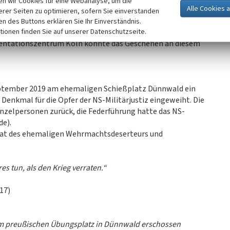
n wir Cookies für eine Webanalyse, um die
erer Seiten zu optimieren, sofern Sie einverstanden
er NS-Zeit durch Wolfgang Corzilius für den Dünnwalder
ken des Buttons erklären Sie Ihr Einverständnis.
tionen finden Sie auf unserer Datenschutzseite.
Christ im Kölner Stadtanzeiger und der fachlichen
mentationszentrum Köln konnte das Geschehen an diesem
September 2019 am ehemaligen Schießplatz Dünnwald ein
Denkmal für die Opfer der NS-Militärjustiz eingeweiht. Die
Einzelpersonen zurück, die Federführung hatte das NS-
e).
Zitat des ehemaligen Wehrmachtsdeserteurs und
s tun, als den Krieg verraten.“
17)
dem preußischen Übungsplatz in Dünnwald erschossen