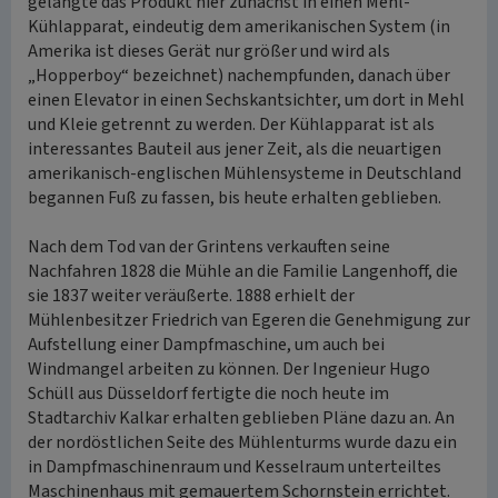
gelangte das Produkt hier zunächst in einen Mehl-
Kühlapparat, eindeutig dem amerikanischen System (in
Amerika ist dieses Gerät nur größer und wird als
„Hopperboy“ bezeichnet) nachempfunden, danach über
einen Elevator in einen Sechskantsichter, um dort in Mehl
und Kleie getrennt zu werden. Der Kühlapparat ist als
interessantes Bauteil aus jener Zeit, als die neuartigen
amerikanisch-englischen Mühlensysteme in Deutschland
begannen Fuß zu fassen, bis heute erhalten geblieben.
Nach dem Tod van der Grintens verkauften seine
Nachfahren 1828 die Mühle an die Familie Langenhoff, die
sie 1837 weiter veräußerte. 1888 erhielt der
Mühlenbesitzer Friedrich van Egeren die Genehmigung zur
Aufstellung einer Dampfmaschine, um auch bei
Windmangel arbeiten zu können. Der Ingenieur Hugo
Schüll aus Düsseldorf fertigte die noch heute im
Stadtarchiv Kalkar erhalten geblieben Pläne dazu an. An
der nordöstlichen Seite des Mühlenturms wurde dazu ein
in Dampfmaschinenraum und Kesselraum unterteiltes
Maschinenhaus mit gemauertem Schornstein errichtet.