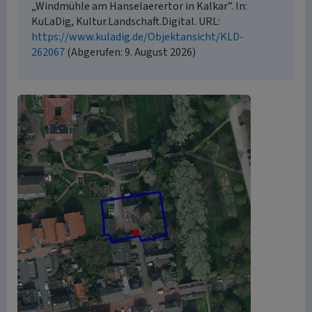
„Windmühle am Hanselaerertor in Kalkar”. In:
KuLaDig, Kultur.Landschaft.Digital. URL:
https://www.kuladig.de/Objektansicht/KLD-
262067
(Abgerufen: 9. August 2026)