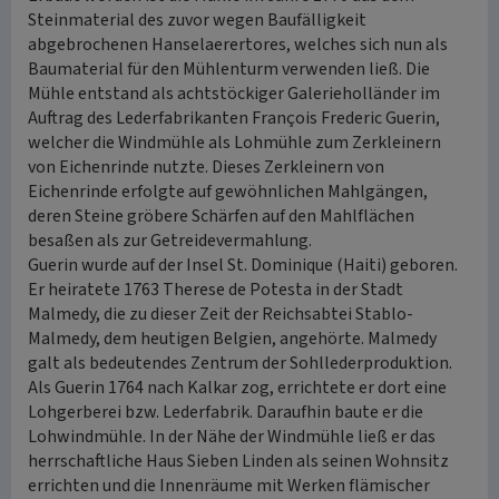
Steinmaterial des zuvor wegen Baufälligkeit
abgebrochenen Hanselaerertores, welches sich nun als
Baumaterial für den Mühlenturm verwenden ließ. Die
Mühle entstand als achtstöckiger Galerieholländer im
Auftrag des Lederfabrikanten François Frederic Guerin,
welcher die Windmühle als Lohmühle zum Zerkleinern
von Eichenrinde nutzte. Dieses Zerkleinern von
Eichenrinde erfolgte auf gewöhnlichen Mahlgängen,
deren Steine gröbere Schärfen auf den Mahlflächen
besaßen als zur Getreidevermahlung.
Guerin wurde auf der Insel St. Dominique (Haiti) geboren.
Er heiratete 1763 Therese de Potesta in der Stadt
Malmedy, die zu dieser Zeit der Reichsabtei Stablo-
Malmedy, dem heutigen Belgien, angehörte. Malmedy
galt als bedeutendes Zentrum der Sohllederproduktion.
Als Guerin 1764 nach Kalkar zog, errichtete er dort eine
Lohgerberei bzw. Lederfabrik. Daraufhin baute er die
Lohwindmühle. In der Nähe der Windmühle ließ er das
herrschaftliche Haus Sieben Linden als seinen Wohnsitz
errichten und die Innenräume mit Werken flämischer