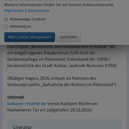
Mit ihrer Restaurierung unter der Obhut des neu
Weitere Informationen finden Sie auf unserer Datenschutzseite.
gegründeten Vereins Kalkarer Mühle am Hanselaertor e.V.
Impressum
|
Datenschutz
1994 bis 1996 erhielt Kalkar wieder eine mahlende
Notwendige Cookies
Windmühle zurück, in der sich heute noch mehrere
Webanalyse
Entwicklungsstufen eines Mühlenbetriebes beispielhaft
erleben lassen.
Das Objekt „Windmühle am Hanselaertor in Kalkar“ ist
ein eingetragenes Baudenkmal (LVR-Amt für
Denkmalpflege im Rheinland, Datenbank-Nr. 33656 /
Denkmalliste der Stadt Kalkar, laufende Nummer A 058).
(Rüdiger Hagen, 2016, erfasst im Rahmen des
Verbundprojekts „Aufnahme der Mühlen im Rheinland“)
Internet
kalkarer-muehle.de
: Verein Kalkarer Mühle am
Hanselaerer Tor e.V. (abgerufen: 29.12.2016)
Literatur