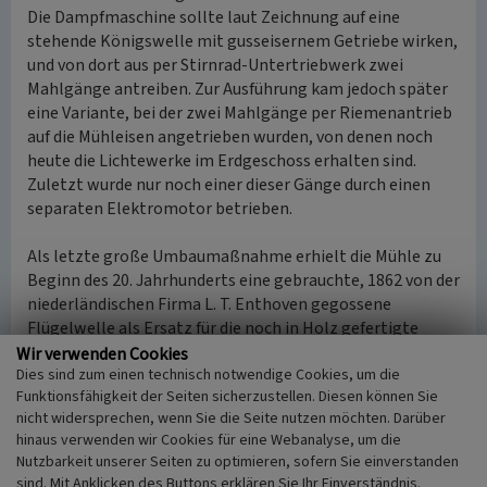
Die Dampfmaschine sollte laut Zeichnung auf eine
stehende Königswelle mit gusseisernem Getriebe wirken,
und von dort aus per Stirnrad-Untertriebwerk zwei
Mahlgänge antreiben. Zur Ausführung kam jedoch später
eine Variante, bei der zwei Mahlgänge per Riemenantrieb
auf die Mühleisen angetrieben wurden, von denen noch
heute die Lichtewerke im Erdgeschoss erhalten sind.
Zuletzt wurde nur noch einer dieser Gänge durch einen
separaten Elektromotor betrieben.
Als letzte große Umbaumaßnahme erhielt die Mühle zu
Beginn des 20. Jahrhunderts eine gebrauchte, 1862 von der
niederländischen Firma L. T. Enthoven gegossene
Flügelwelle als Ersatz für die noch in Holz gefertigte
Vorgängerin. Der letzte Müller, Heinrich Rötten, ersetzte
Wir verwenden Cookies
Dies sind zum einen technisch notwendige Cookies, um die
das alte Müllerwohnhaus um 1910 durch ein neugotisches
Funktionsfähigkeit der Seiten sicherzustellen. Diesen können Sie
zweistöckiges Wohnhaus. Bis in die 1920er Jahre mahlte
nicht widersprechen, wenn Sie die Seite nutzen möchten. Darüber
Rötten mit Windantrieb und Dampfkraft, danach
hinaus verwenden wir Cookies für eine Webanalyse, um die
ausschließlich elektrisch. Die Flügel der Mühle wurden
Nutzbarkeit unserer Seiten zu optimieren, sofern Sie einverstanden
entfernt.
sind. Mit Anklicken des Buttons erklären Sie Ihr Einverständnis.