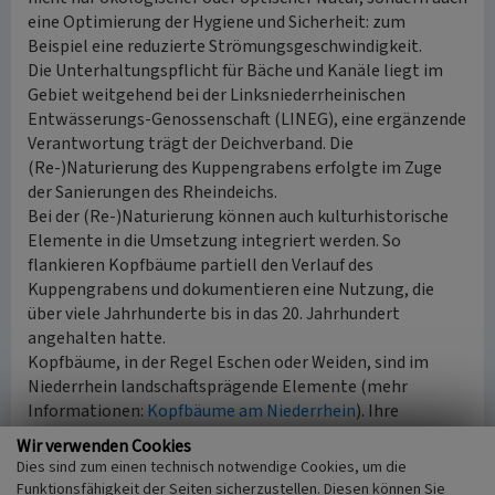
eine Optimierung der Hygiene und Sicherheit: zum
Beispiel eine reduzierte Strömungsgeschwindigkeit.
Die Unterhaltungspflicht für Bäche und Kanäle liegt im
Gebiet weitgehend bei der Linksniederrheinischen
Entwässerungs-Genossenschaft (LINEG), eine ergänzende
Verantwortung trägt der Deichverband. Die
(Re-)Naturierung des Kuppengrabens erfolgte im Zuge
der Sanierungen des Rheindeichs.
Bei der (Re-)Naturierung können auch kulturhistorische
Elemente in die Umsetzung integriert werden. So
flankieren Kopfbäume partiell den Verlauf des
Kuppengrabens und dokumentieren eine Nutzung, die
über viele Jahrhunderte bis in das 20. Jahrhundert
angehalten hatte.
Kopfbäume, in der Regel Eschen oder Weiden, sind im
Niederrhein landschaftsprägende Elemente (mehr
Informationen:
Kopfbäume am Niederrhein
). Ihre
optischen Kennzeichen sind eine Wuchshöhe bis etwa 3
Wir verwenden Cookies
Meter und eine kopfartige Verdickung des obersten
Dies sind zum einen technisch notwendige Cookies, um die
Stammabschnitts. Diese Charakteristik entwickelt sich
Funktionsfähigkeit der Seiten sicherzustellen. Diesen können Sie