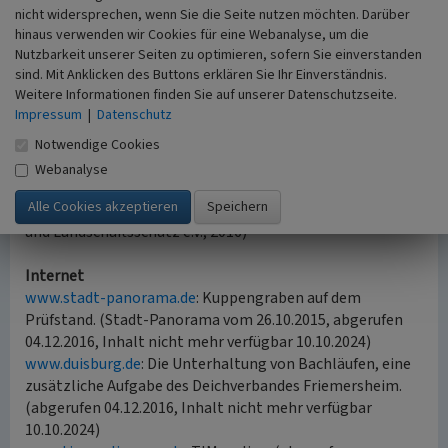
durch eine spezielle Nutzungsform: die Schneitelung.
nicht widersprechen, wenn Sie die Seite nutzen möchten. Darüber
Junge Triebe werden regelmäßig alle 3 bis maximal 10
hinaus verwenden wir Cookies für eine Webanalyse, um die
Nutzbarkeit unserer Seiten zu optimieren, sofern Sie einverstanden
Jahre abgeschnitten und beispielsweise als Tierfutter
sind. Mit Anklicken des Buttons erklären Sie Ihr Einverständnis.
oder für die Herstellung von Korbwaren verwendet. Die
Weitere Informationen finden Sie auf unserer Datenschutzseite.
Pflege erfolgt heute durch eine organisierte
Impressum
|
Datenschutz
Landschaftsentwicklung mit dem Ziel, Kopfbäume als
prägendes Merkmal der Kulturlandschaft und als
Notwendige Cookies
Lebensraum für Tiere wie Fledermäuse zu erhalten.
Webanalyse
(Kai-William Boldt, Rheinischer Verein für Denkmalpflege
und Landschaftsschutz e.V., 2016)
Internet
www.stadt-panorama.de
: Kuppengraben auf dem
Prüfstand. (Stadt-Panorama vom 26.10.2015, abgerufen
04.12.2016, Inhalt nicht mehr verfügbar 10.10.2024)
www.duisburg.de
: Die Unterhaltung von Bachläufen, eine
zusätzliche Aufgabe des Deichverbandes Friemersheim.
(abgerufen 04.12.2016, Inhalt nicht mehr verfügbar
10.10.2024)