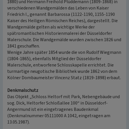
1880) und Hermann Freihold Plüddemann (1809-1868) in
verschiedenen Wandgemälden das Leben von Kaiser
Friedrich I., genannt Barbarossa (1122-1190, 1155-1190
Kaiser des Heiligen Römischen Reiches), dargestellt. Die
Wandgemälde gelten als wichtige Werke der
spätromantischen Historienmalerei der Düsseldorfer
Malerschule. Die Wandgemälde wurden zwischen 1826 und
1841 geschaffen.
Wenige Jahre später 1854 wurde die von Rudolf Wiegmann
(1804-1865), ebenfalls Mitglied der Düsseldorfer
Malerschule, entworfene Schlosskapelle errichtet. Die
turmartige neugotische Bibliothek wurde 1862 von dem
Kölner Dombaumeister Vincenz Statz (1819-1898) erbaut.
Denkmalschutz
Das Objekt „Schloss Heltorf mit Park, Nebengebäude und
sog. Dick, Heltorfer Schloßallee 100“ in Düsseldorf-
Angermund ist ein eingetragenes Baudenkmal
(Denkmalnummer 05111000 A 1042, eingetragen am
13.05.1987).