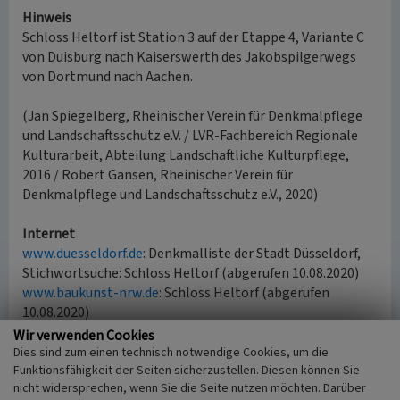
Hinweis
Schloss Heltorf ist Station 3 auf der Etappe 4, Variante C
von Duisburg nach Kaiserswerth des Jakobspilgerwegs
von Dortmund nach Aachen.
(Jan Spiegelberg, Rheinischer Verein für Denkmalpflege
und Landschaftsschutz e.V. / LVR-Fachbereich Regionale
Kulturarbeit, Abteilung Landschaftliche Kulturpflege,
2016 / Robert Gansen, Rheinischer Verein für
Denkmalpflege und Landschaftsschutz e.V., 2020)
Internet
www.duesseldorf.de
: Denkmalliste der Stadt Düsseldorf,
Stichwortsuche: Schloss Heltorf (abgerufen 10.08.2020)
www.baukunst-nrw.de
: Schloss Heltorf (abgerufen
10.08.2020)
www.von-scheidt-weschpfennig.de
: Schloss Heltorf
Wir verwenden Cookies
(abgerufen 10.08.2020)
Dies sind zum einen technisch notwendige Cookies, um die
Funktionsfähigkeit der Seiten sicherzustellen. Diesen können Sie
www.forst-graf-spee.de
: Gräflich von Spee’sche
nicht widersprechen, wenn Sie die Seite nutzen möchten. Darüber
Forstbetriebe Heltorf (abgerufen 10.08.2020)