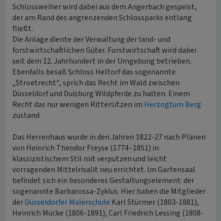
Schlossweiher wird dabei aus dem Angerbach gespeist,
der am Rand des angrenzenden Schlossparks entlang
fließt.
Die Anlage diente der Verwaltung der land- und
forstwirtschaftlichen Güter. Forstwirtschaft wird dabei
seit dem 12. Jahrhundert in der Umgebung betrieben.
Ebenfalls besaß Schloss Heltorf das sogenannte
„Stroetrecht“, sprich das Recht im Wald zwischen
Düsseldorf und Duisburg Wildpferde zu halten. Einem
Recht das nur wenigen Rittersitzen im
Herzogtum Berg
zustand.
Das Herrenhaus wurde in den Jahren 1822-27 nach Plänen
von Heinrich Theodor Freyse (1774–1851) in
klassizistischem Stil mit verputzen und leicht
vorragenden Mittelrisalit neu errichtet. Im Gartensaal
befindet sich ein besonderes Gestaltungselement: der
sogenannte Barbarossa-Zyklus. Hier haben die Mitglieder
der
Düsseldorfer Malerschule
Karl Stürmer (1803-1881),
Heinrich Mücke (1806-1891), Carl Friedrich Lessing (1808-