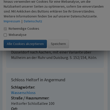
hinaus verwenden wir Cookies für eine Webanalyse, um die
www.alleburgen.de
: Heltorf, Schloss (abgerufen
Nutzbarkeit unserer Seiten zu optimieren, sofern Sie einverstanden
10.08.2020)
sind. Mit Anklicken des Buttons erklären Sie Ihr Einverständnis.
Weitere Informationen finden Sie auf unserer Datenschutzseite.
Impressum
|
Datenschutz
Literatur
Notwendige Cookies
Landschaftsverband Rheinland; Landschaftsverband
Webanalyse
Westfalen-Lippe (Hrsg.) (2010)
Jakobswege. Wege
der Jakobspilger in Rheinland und Westfalen. Band
9: In 9 Etappen von Dortmund über Essen und
Düsseldorf nach Aachen, mit einer Variante über
Mülheim an der Ruhr und Duisburg. S. 152/154, Köln.
Schloss Heltorf in Angermund
Schlagwörter
Wasserschloss
Straße / Hausnummer
Heltorfer Schloßallee 100
Ort