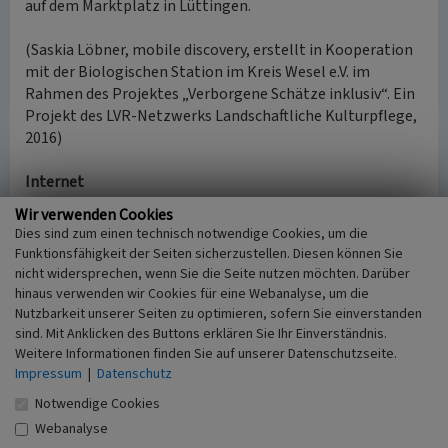
auf dem Marktplatz in Lüttingen.
(Saskia Löbner, mobile discovery, erstellt in Kooperation
mit der Biologischen Station im Kreis Wesel e.V. im
Rahmen des Projektes „Verborgene Schätze inklusiv“. Ein
Projekt des LVR-Netzwerks Landschaftliche Kulturpflege,
2016)
Internet
www.xanten.de
: Der Lüttinger Knabe - Der Fund im Rhein
Wir verwenden Cookies
(abgerufen 15.11.2016)
Dies sind zum einen technisch notwendige Cookies, um die
Funktionsfähigkeit der Seiten sicherzustellen. Diesen können Sie
nicht widersprechen, wenn Sie die Seite nutzen möchten. Darüber
Bronzestatue Lüttinger Knabe
hinaus verwenden wir Cookies für eine Webanalyse, um die
Nutzbarkeit unserer Seiten zu optimieren, sofern Sie einverstanden
Schlagwörter
sind. Mit Anklicken des Buttons erklären Sie Ihr Einverständnis.
Statue
Bronzeguss
Weitere Informationen finden Sie auf unserer Datenschutzseite.
Straße / Hausnummer
Impressum
|
Datenschutz
Pantaleonstraße
Notwendige Cookies
Ort
46509 Xanten - Lüttingen
Webanalyse