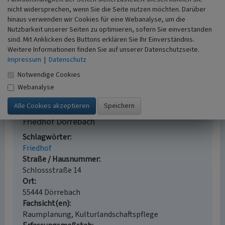
nicht widersprechen, wenn Sie die Seite nutzen möchten. Darüber
Literatur
hinaus verwenden wir Cookies für eine Webanalyse, um die
Nutzbarkeit unserer Seiten zu optimieren, sofern Sie einverstanden
Feil, Fridolin (2000)
Dörrebacher Geschichten. S.
sind. Mit Anklicken des Buttons erklären Sie Ihr Einverständnis.
139-149, Dörrebach.
Weitere Informationen finden Sie auf unserer Datenschutzseite.
May, Dieter (2005)
Seibersbach - Meine Heimat.
Impressum
|
Datenschutz
Zeugnisse und Geschichten aus alter Zeit.
Notwendige Cookies
Seibersbach.
Webanalyse
Friedhof Dörrebach
Schlagwörter
Friedhof
Straße / Hausnummer
Schlossstraße 14
Ort
55444 Dörrebach
Fachsicht(en)
Raumplanung, Kulturlandschaftspflege