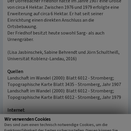
Der Dörrebacher Friedhof hatte im Jahre 1907 eine Größe
von circa 4 Hektar. Zwischen 1976 und 1979 erfolgte eine
Erweiterung auf circa 6 Hektar. Er hat seit seiner
Einrichtung einen direkten Anschluss an die
Ortsbebauung.
Der Friedhof besitzt heute sowohl Sarg- als auch
Urnengräber.
(Lisa Jasbinschek, Sabine Behrendt und Jörn Schultheiß,
Universität Koblenz-Landau, 2016)
Quellen
Landschaft im Wandel (2000): Blatt 6012 - Stromberg;
Topographische Karte Blatt 3435 - Stromberg, Jahr 1907
Landschaft im Wandel (2000): Blatt 6012 - Stromberg;
Topographische Karte Blatt 6012 - Stromberg, Jahr 1979
Internet
geoportal.rlp.de
: Liegenschaftskarte Rheinland-Pfalz
Wir verwenden Cookies
(abgerufen am 14.10.2016)
Dies sind zum einen technisch notwendige Cookies, um die
Funktionsfähigkeit der Seiten sicherzustellen. Diesen können Sie