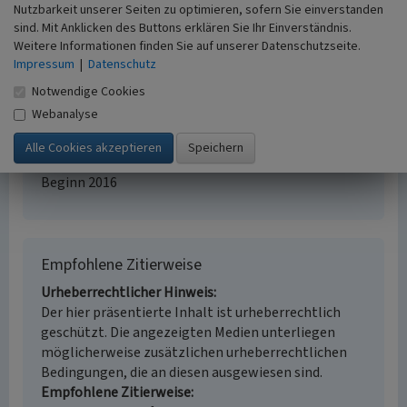
Panzersperre
Nutzbarkeit unserer Seiten zu optimieren, sofern Sie einverstanden
Fachsicht(en)
sind. Mit Anklicken des Buttons erklären Sie Ihr Einverständnis.
Kulturlandschaftspflege, Denkmalpflege,
Weitere Informationen finden Sie auf unserer Datenschutzseite.
Landeskunde, Raumplanung, Archäologie
Impressum
|
Datenschutz
Erfassungsmaßstab
Notwendige Cookies
i.d.R. 1:25.000 (kleiner als 1:20.000)
Webanalyse
Erfassungsmethode
Literaturauswertung
Historischer Zeitraum
Beginn 2016
Empfohlene Zitierweise
Urheberrechtlicher Hinweis
Der hier präsentierte Inhalt ist urheberrechtlich
geschützt. Die angezeigten Medien unterliegen
möglicherweise zusätzlichen urheberrechtlichen
Bedingungen, die an diesen ausgewiesen sind.
Empfohlene Zitierweise