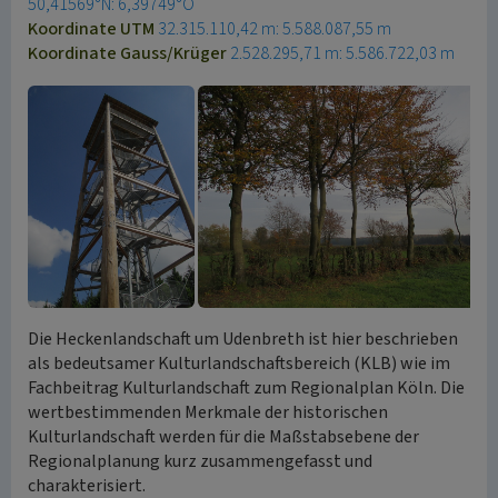
50,41569°N: 6,39749°O
Koordinate UTM
32.315.110,42 m: 5.588.087,55 m
Koordinate Gauss/Krüger
2.528.295,71 m: 5.586.722,03 m
Die Heckenlandschaft um Udenbreth ist hier beschrieben
als bedeutsamer Kulturlandschaftsbereich (KLB) wie im
Fachbeitrag Kulturlandschaft zum Regionalplan Köln. Die
wertbestimmenden Merkmale der historischen
Kulturlandschaft werden für die Maßstabsebene der
Regionalplanung kurz zusammengefasst und
charakterisiert.