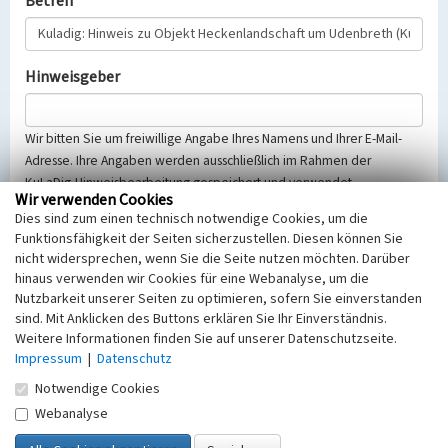
Betreff
Hinweisgeber
Wir bitten Sie um freiwillige Angabe Ihres Namens und Ihrer E-Mail-
Adresse. Ihre Angaben werden ausschließlich im Rahmen der
KuLaDig-Hinweisbearbeitung gespeichert und verwendet.
Wir verwenden Cookies
Selbstverständlich werden diese entsprechend der Vorschriften des
Dies sind zum einen technisch notwendige Cookies, um die
Telemediengesetzes, des Datenschutzgesetzes NRW und der seit
Funktionsfähigkeit der Seiten sicherzustellen. Diesen können Sie
dem 25.05.2018 gültigen Europäischen Datenschutzgrundverordnung
nicht widersprechen, wenn Sie die Seite nutzen möchten. Darüber
(EU-DSGVO) vertraulich behandelt, beachten Sie bitte unsere
hinaus verwenden wir Cookies für eine Webanalyse, um die
Hinweise zum
Datenschutz
.
Nutzbarkeit unserer Seiten zu optimieren, sofern Sie einverstanden
sind. Mit Anklicken des Buttons erklären Sie Ihr Einverständnis.
Nachricht
Weitere Informationen finden Sie auf unserer Datenschutzseite.
Impressum
|
Datenschutz
Notwendige Cookies
Webanalyse
Sicherheitsabfrage
Tragen Sie unten das Rechenergebnis aus der