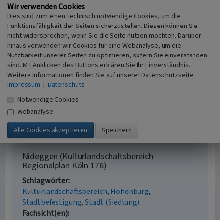
Wir verwenden Cookies
Internet
Dies sind zum einen technisch notwendige Cookies, um die
Fachbeitrag Kulturlandschaft zum Regionalplan Köln
Funktionsfähigkeit der Seiten sicherzustellen. Diesen können Sie
(abgerufen am 01.10.2016)
nicht widersprechen, wenn Sie die Seite nutzen möchten. Darüber
hinaus verwenden wir Cookies für eine Webanalyse, um die
Nutzbarkeit unserer Seiten zu optimieren, sofern Sie einverstanden
Literatur
sind. Mit Anklicken des Buttons erklären Sie Ihr Einverständnis.
Weitere Informationen finden Sie auf unserer Datenschutzseite.
Landschaftsverband Rheinland (Hrsg.)
Impressum
|
Datenschutz
(2016)
Fachbeitrag Kulturlandschaft zum
Notwendige Cookies
Regionalplan Köln. Erhaltende
Kulturlandschaftsentwicklung. S. 177, Köln.
Webanalyse
Nideggen (Kulturlandschaftsbereich
Regionalplan Köln 176)
Schlagwörter
Kulturlandschaftsbereich
Höhenburg
Stadtbefestigung
Stadt (Siedlung)
Fachsicht(en)