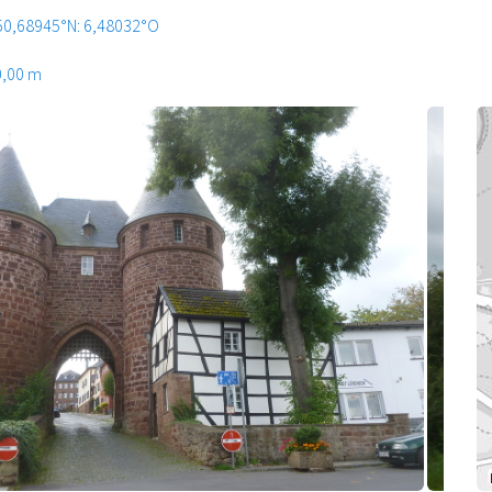
50,68945°N: 6,48032°O
0,00 m