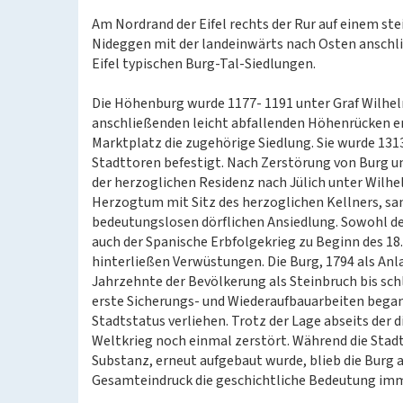
Am Nordrand der Eifel rechts der Rur auf einem st
Nideggen mit der landeinwärts nach Osten anschli
Eifel typischen Burg-Tal-Siedlungen.
Die Höhenburg wurde 1177- 1191 unter Graf Wilhelm I
anschließenden leicht abfallenden Höhenrücken e
Marktplatz die zugehörige Siedlung. Sie wurde 131
Stadttoren befestigt. Nach Zerstörung von Burg u
der herzoglichen Residenz nach Jülich unter Wilhe
Herzogtum mit Sitz des herzoglichen Kellners, san
bedeutungslosen dörflichen Ansiedlung. Sowohl der
auch der Spanische Erbfolgekrieg zu Beginn des 18
hinterließen Verwüstungen. Die Burg, 1794 als Anl
Jahrzehnte der Bevölkerung als Steinbruch bis sch
erste Sicherungs- und Wiederaufbauarbeiten began
Stadtstatus verliehen. Trotz der Lage abseits der
Weltkrieg noch einmal zerstört. Während die Stadt
Substanz, erneut aufgebaut wurde, blieb die Burg 
Gesamteindruck die geschichtliche Bedeutung imm