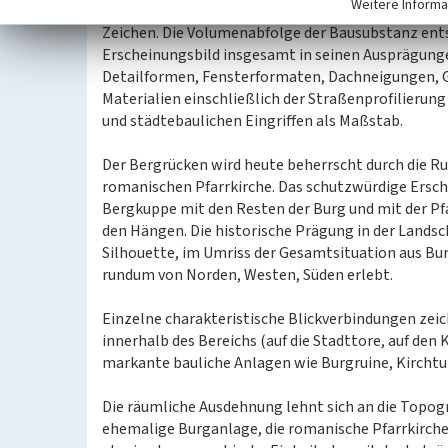
Weitere Informa
setzen über den Ort verteilt Solitärbauten wie Kir
Zeichen. Die Volumenabfolge der Bausubstanz ent
Erscheinungsbild insgesamt in seinen Ausprägunge
Detailformen, Fensterformaten, Dachneigungen, G
Materialien einschließlich der Straßenprofilierung
und städtebaulichen Eingriffen als Maßstab.
Der Bergrücken wird heute beherrscht durch die R
romanischen Pfarrkirche. Das schutzwürdige Ersche
Bergkuppe mit den Resten der Burg und mit der Pf
den Hängen. Die historische Prägung in der Landsch
Silhouette, im Umriss der Gesamtsituation aus Bur
rundum von Norden, Westen, Süden erlebt.
Einzelne charakteristische Blickverbindungen zeic
innerhalb des Bereichs (auf die Stadttore, auf den
markante bauliche Anlagen wie Burgruine, Kirchtu
Die räumliche Ausdehnung lehnt sich an die Topog
ehemalige Burganlage, die romanische Pfarrkirch