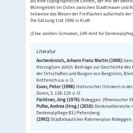
als eine topographische Einheit, der mit der bekrö
Wohngebiet im Osten zwischen Stadtmauer und Abe
teilweise das Wesen der Freiflächen außerhalb de
Die Satzung trat 1996 in Kraft.
(Elke Janßen-Schnabel, LVR-Amt für Denkmalpflege
Literatur
Aschenbroich, Johann Franz Martin (1906)
Gesc
Herzogtum Jülich. Beiträge zur Geschichte des
der Ortschaften und Burgen von Bergstein, Blen
Köttenich u.a. o. O.
Esser, Peter (1998)
Historischer Ortskern in de
Düren, S. 118-119. o. O.
Füchtner, Jörg (1976)
Nideggen. (Rheinischer Stä
Pufke, Andrea (Hrsg.) (2016)
Denkmalbereiche im
Denkmalpflege 83.) Petersberg.
(1992)
Städtebaulicher Rahmenplan Nideggen.