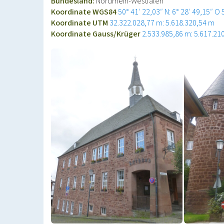
Bundesland:
Nordrhein-Westfalen
Koordinate WGS84
50° 41′ 22,03″ N: 6° 28′ 49,15″ O
Koordinate UTM
32.322.028,77 m: 5.618.320,54 m
Koordinate Gauss/Krüger
2.533.985,86 m: 5.617.21