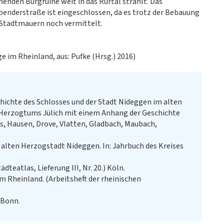
nenden Burgruine weit in das Rurtal strahlt. Das
nderstraße ist eingeschlossen, da es trotz der Bebauung
r Stadtmauern noch vermittelt.
 im Rheinland, aus: Pufke (Hrsg.) 2016)
hichte des Schlosses und der Stadt Nideggen im alten
 Herzogtums Jülich mit einem Anhang der Geschichte
s, Hausen, Drove, Vlatten, Gladbach, Maubach,
r alten Herzogstadt Nideggen. In: Jahrbuch des Kreises
dteatlas, Lieferung III, Nr. 20.) Köln.
 Rheinland. (Arbeitsheft der rheinischen
 Bonn.