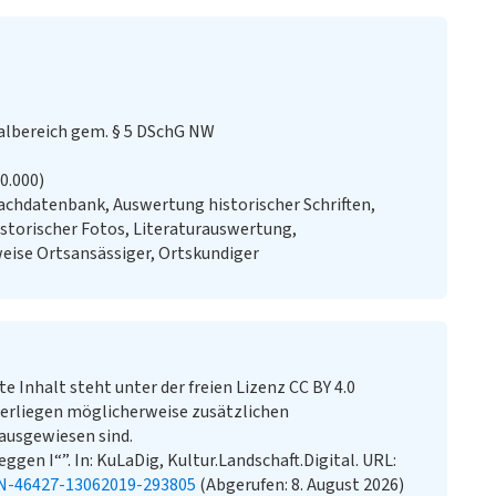
lbereich gem. § 5 DSchG NW
20.000)
chdatenbank, Auswertung historischer Schriften,
storischer Fotos, Literaturauswertung,
ise Ortsansässiger, Ortskundiger
te Inhalt steht unter der freien Lizenz CC BY 4.0
erliegen möglicherweise zusätzlichen
ausgewiesen sind.
gen I“”. In: KuLaDig, Kultur.Landschaft.Digital. URL:
N-46427-13062019-293805
(Abgerufen: 8. August 2026)