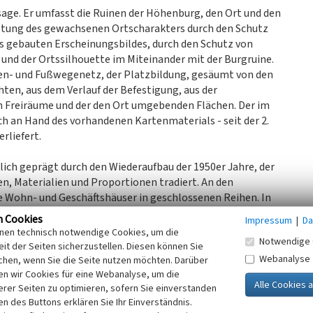
age. Er umfasst die Ruinen der Höhenburg, den Ort und den
altung des gewachsenen Ortscharakters durch den Schutz
es gebauten Erscheinungsbildes, durch den Schutz von
und der Ortssilhouette im Miteinander mit der Burgruine.
en- und Fußwegenetz, der Platzbildung, gesäumt von den
ten, aus dem Verlauf der Befestigung, aus der
en Freiräume und der den Ort umgebenden Flächen. Der im
ch an Hand des vorhandenen Kartenmaterials - seit der 2.
rliefert.
lich geprägt durch den Wiederaufbau der 1950er Jahre, der
, Materialien und Proportionen tradiert. An den
 Wohn- und Geschäftshäuser in geschlossenen Reihen. In
 dem örtlich gebrochenen roten Rursandstein mit
n Cookies
Impressum
|
Da
 mit schlichten, glatten Fassadengestaltungen. Die
inen technisch notwendige Cookies, um die
Notwendige 
n werden an einzelnen Gebäuden durch kleine Gauben
it der Seiten sicherzustellen. Diesen können Sie
reuzungspunkt der beiden Achsen, die Ortsmitte am nach
Webanalyse
chen, wenn Sie die Seite nutzen möchten. Darüber
reigeschossige Bebauung und durch öffentliche Nutzungen,
n wir Cookies für eine Webanalyse, um die
erer Seiten zu optimieren, sofern Sie einverstanden
ückwärtigen Gassen stehen locker gruppiert
ken des Buttons erklären Sie Ihr Einverständnis.
chgeordneten gewerblichen Nebenbauten. Städtebaulich