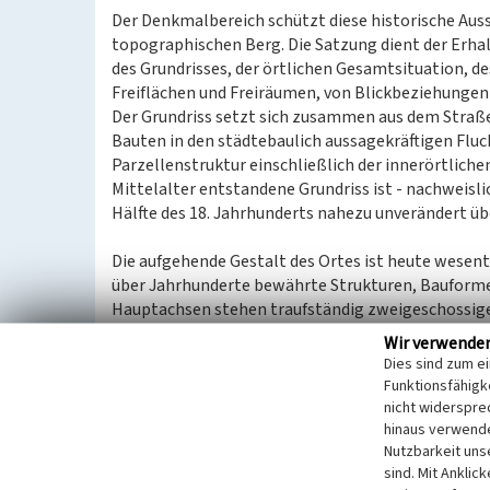
Der Denkmalbereich schützt diese historische Auss
topographischen Berg. Die Satzung dient der Erh
des Grundrisses, der örtlichen Gesamtsituation, d
Freiflächen und Freiräumen, von Blickbeziehungen 
Der Grundriss setzt sich zusammen aus dem Straß
Bauten in den städtebaulich aussagekräftigen Fluch
Parzellenstruktur einschließlich der innerörtlich
Mittelalter entstandene Grundriss ist - nachweisli
Hälfte des 18. Jahrhunderts nahezu unverändert übe
Die aufgehende Gestalt des Ortes ist heute wesent
über Jahrhunderte bewährte Strukturen, Bauformen
Hauptachsen stehen traufständig zweigeschossige
unregelmäßiger Folge wechseln Massivbauten aus
Wir verwende
Putzbauten und einzelnen Fachwerkkonstruktionen
Dies sind zum e
historisch überwiegend geschlossenen Dachfläche
Funktionsfähigke
durchbrochen. Die Bebauung verdichtet sich am K
nicht widerspre
Osten leicht abfallenden Marktplatz wird durch d
hinaus verwende
Nutzbarkeit uns
insbesondere durch das Rathaus, betont. In den r
sind. Mit Anklic
zweigeschossige kleinteilige Wohnhäuser mit na