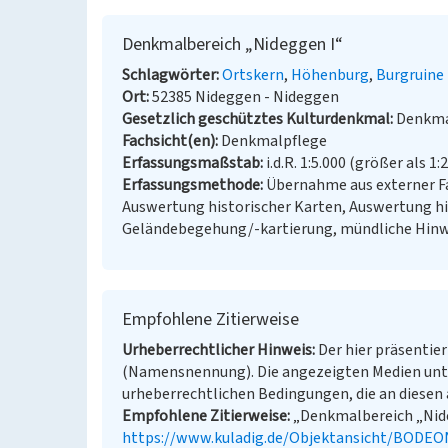
Denkmalbereich „Nideggen I“
Schlagwörter
Ortskern
Höhenburg
Burgruine
Ort
52385 Nideggen - Nideggen
Gesetzlich geschütztes Kulturdenkmal
Denkma
Fachsicht(en)
Denkmalpflege
Erfassungsmaßstab
i.d.R. 1:5.000 (größer als 1:
Erfassungsmethode
Übernahme aus externer Fa
Auswertung historischer Karten, Auswertung hi
Geländebegehung/-kartierung, mündliche Hinwe
Empfohlene Zitierweise
Urheberrechtlicher Hinweis
Der hier präsentier
(Namensnennung). Die angezeigten Medien unt
urheberrechtlichen Bedingungen, die an diesen 
Empfohlene Zitierweise
„Denkmalbereich „Nideg
https://www.kuladig.de/Objektansicht/BODEO