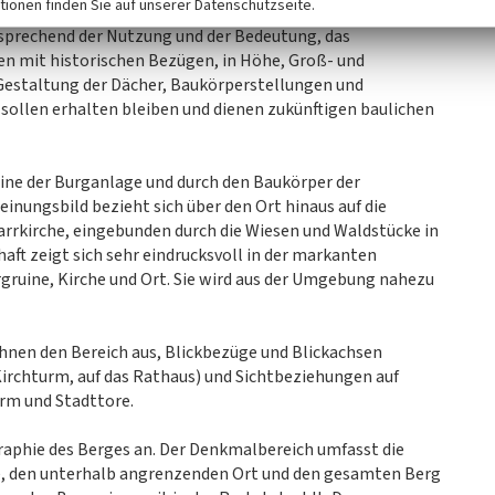
tionen finden Sie auf unserer Datenschutzseite.
che, Burg, Kloster, Rathaus und die beiden Tore markante
sprechend der Nutzung und der Bedeutung, das
n mit historischen Bezügen, in Höhe, Groß- und
estaltung der Dächer, Baukörperstellungen und
 sollen erhalten bleiben und dienen zukünftigen baulichen
uine der Burganlage und durch den Baukörper der
inungsbild bezieht sich über den Ort hinaus auf die
arrkirche, eingebunden durch die Wiesen und Waldstücke in
aft zeigt sich sehr eindrucksvoll in der markanten
gruine, Kirche und Ort. Sie wird aus der Umgebung nahezu
hnen den Bereich aus, Blickbezüge und Blickachsen
 Kirchturm, auf das Rathaus) und Sichtbeziehungen auf
rm und Stadttore.
raphie des Berges an. Der Denkmalbereich umfasst die
e, den unterhalb angrenzenden Ort und den gesamten Berg