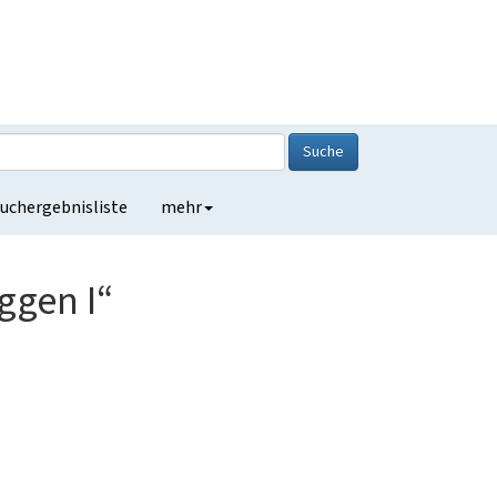
Suche
uchergebnisliste
mehr
ggen I“