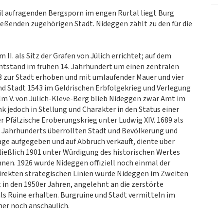
eil aufragenden Bergsporn im engen Rurtal liegt Burg
eßenden zugehörigen Stadt. Nideggen zählt zu den für die
I. als Sitz der Grafen von Jülich errichtet; auf dem
ntstand im frühen 14. Jahrhundert um einen zentralen
3 zur Stadt erhoben und mit umlaufender Mauer und vier
nd Stadt 1543 im Geldrischen Erbfolgekrieg und Verlegung
lm V. von Jülich-Kleve-Berg blieb Nideggen zwar Amt im
k jedoch in Stellung und Charakter in den Status einer
 Pfälzische Eroberungskrieg unter Ludwig XIV. 1689 als
. Jahrhunderts überrollten Stadt und Bevölkerung und
age aufgegeben und auf Abbruch verkauft, diente über
ließlich 1901 unter Würdigung des historischen Wertes
nen. 1926 wurde Nideggen offiziell noch einmal der
 direkten strategischen Linien wurde Nideggen im Zweiten
 in den 1950er Jahren, angelehnt an die zerstörte
als Ruine erhalten. Burgruine und Stadt vermitteln im
er noch anschaulich.