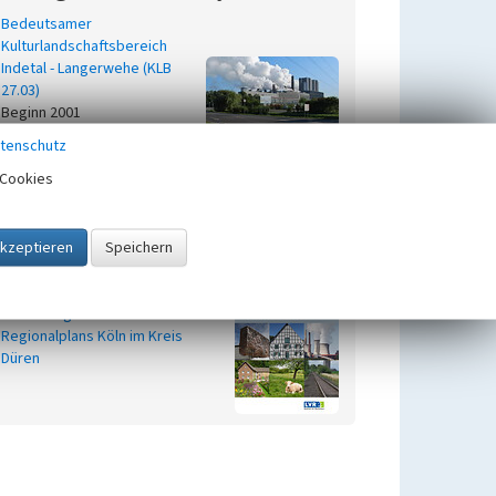
Bedeutsamer
Kulturlandschaftsbereich
Indetal - Langerwehe (KLB
27.03)
Beginn 2001
Bedeutsame
tenschutz
Kulturlandschaftsbereiche in der
Cookies
Kulturlandschaft Aachener Land
Zugehörig zu
1
Kulturlandschaftsbereiche (KLBs)
im Geltungsbereich des
Regionalplans Köln im Kreis
Düren