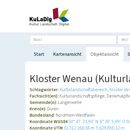
Start
Kartenansicht
Objektansicht
S
Kloster Wenau (Kultur
Schlagwörter:
Kulturlandschaftsbereich
Kloster (Ar
Fachsicht(en):
Kulturlandschaftspflege, Denkmalpf
Gemeinde(n):
Langerwehe
Kreis(e):
Düren
Bundesland:
Nordrhein-Westfalen
Koordinate WGS84
50° 47′ 23,93″ N: 6° 20′ 5,99″ O
5
Koordinate UTM
32.312.168,38 m: 5.629.856,12 m