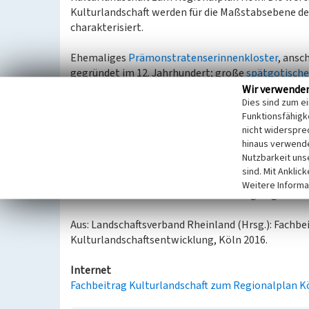
Kulturlandschaft werden für die Maßstabsebene 
charakterisiert.
Ehemaliges
Prämonstratenserinnenkloster
, ansc
gegründet im 12. Jahrhundert; große
spätgotische
großer Wirtschaftshof des 18./19. Jahrhunderts, G
Wir verwende
Dies sind zum e
westlichen Talhang ehemaliger Zehnthof
Wenauer
Funktionsfähigke
Jahrhundert.
nicht widerspre
hinaus verwende
Kulturlandschaftliches und denkmalpflegerisches 
Nutzbarkeit uns
Kulturlandschaftsentwicklung, insbesondere
sind. Mit Anklic
Bewahren und Sichern der Elemente, Struktu
Weitere Informa
Bewahren des Kulturlandschaftsgefüges
Aus: Landschaftsverband Rheinland (Hrsg.): Fachb
Kulturlandschaftsentwicklung, Köln 2016.
Internet
Fachbeitrag Kulturlandschaft zum Regionalplan K