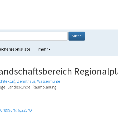
Suche
uchergebnisliste
mehr
landschaftsbereich Regionalpl
chitektur)
Zehnthaus
Wassermühle
lege, Landeskunde, Raumplanung
0,78998°N: 6,335°O