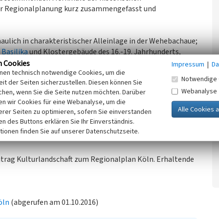
der Regionalplanung kurz zusammengefasst und
haulich in charakteristischer Alleinlage in der Wehebachaue;
 Basilika
und Klostergebäude des 16.-19. Jahrhunderts,
ärten und Mauern, Zufahrtsallee;
Rochuskapelle
; am
n Cookies
Impressum
|
Da
inen technisch notwendige Cookies, um die
 Höfchen
. – Südlich am Wehebach
Kriechelsmühle
, 18.
Notwendige 
it der Seiten sicherzustellen. Diesen können Sie
Webanalyse
chen, wenn Sie die Seite nutzen möchten. Darüber
n wir Cookies für eine Webanalyse, um die
Ziel im Rahmen der Regionalplanung ist eine erhaltende
erer Seiten zu optimieren, sofern Sie einverstanden
ken des Buttons erklären Sie Ihr Einverständnis.
ren und Sichträume von Adelssitzen und Hofanlagen
tionen finden Sie auf unserer Datenschutzseite.
eitrag Kulturlandschaft zum Regionalplan Köln. Erhaltende
öln
(abgerufen am 01.10.2016)