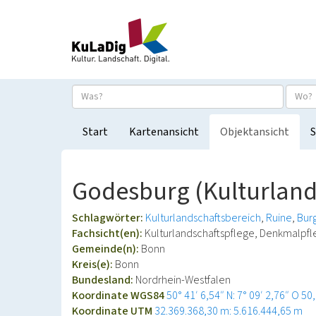
Start
Kartenansicht
Objektansicht
S
Godesburg (Kulturland
Schlagwörter:
Kulturlandschaftsbereich
Ruine
Bur
Fachsicht(en):
Kulturlandschaftspflege, Denkmalpf
Gemeinde(n):
Bonn
Kreis(e):
Bonn
Bundesland:
Nordrhein-Westfalen
Koordinate WGS84
50° 41′ 6,54″ N: 7° 09′ 2,76″ O
50
Koordinate UTM
32.369.368,30 m: 5.616.444,65 m