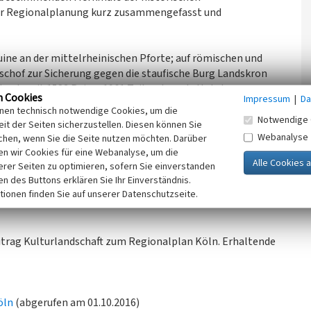
der Regionalplanung kurz zusammengefasst und
ne an der mittelrheinischen Pforte; auf römischen und
schof zur Sicherung gegen die staufische Burg Landskron
aut; seit 1583 Ruine, 1961 Teilausbau als Hotel-
n Cookies
Impressum
|
Da
katholische Michaelskapelle mit Eremitage (romanischer
inen technisch notwendige Cookies, um die
of des 19./20. Jahrhunderts mit wertvollem
Notwendige 
it der Seiten sicherzustellen. Diesen können Sie
f
.
Webanalyse
chen, wenn Sie die Seite nutzen möchten. Darüber
n wir Cookies für eine Webanalyse, um die
Ziel im Rahmen der Regionalplanung ist eine erhaltende
erer Seiten zu optimieren, sofern Sie einverstanden
ken des Buttons erklären Sie Ihr Einverständnis.
tionen finden Sie auf unserer Datenschutzseite.
ren und Sichträume von Adelssitzen und Hofanlagen
eitrag Kulturlandschaft zum Regionalplan Köln. Erhaltende
öln
(abgerufen am 01.10.2016)