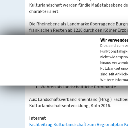
Kulturlandschaft werden für die Maßstabsebene 
charakterisiert.
Die Rheinebene als Landmarke überragende Burgrui
fränkischen Resten ab 1210 durch den Kölner Erzbi
an der Ahr (Krönungsstraße Frankfurt – Aachen) erb
Wir verwende
Restaurant durch Architekt G. Böhm. – Unterhalb 
Dies sind zum e
Chor, barocker Ausbau) und parkartiger Burgfriedh
Funktionsfähigke
Grabmalbestand; am Fuß kleiner
jüdischer Friedho
nicht widerspre
hinaus verwende
Kulturlandschaftliches und denkmalpflegerisches 
Nutzbarkeit uns
Kulturlandschaftsentwicklung, insbesondere
sind. Mit Anklic
Weitere Informa
Bewahren und Sichern der Elemente, Struktu
Wahren als landschaftliche Dominante
Aus: Landschaftsverband Rheinland (Hrsg.): Fachb
Kulturlandschaftsentwicklung, Köln 2016.
Internet
Fachbeitrag Kulturlandschaft zum Regionalplan K