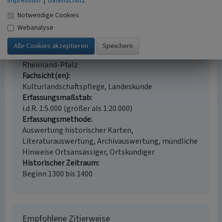
Impressum
|
Datenschutz
Rheinstraße 29-31
Notwendige Cookies
Ort
Webanalyse
56346 Sankt Goarshausen
Gesetzlich geschütztes Kulturdenkmal
Geschütztes Kulturdenkmal gem. § 8 DSchG
Rheinland-Pfalz
Fachsicht(en)
Kulturlandschaftspflege, Landeskunde
Erfassungsmaßstab
i.d.R. 1:5.000 (größer als 1:20.000)
Erfassungsmethode
Auswertung historischer Karten,
Literaturauswertung, Archivauswertung, mündliche
Hinweise Ortsansässiger, Ortskundiger
Historischer Zeitraum
Beginn 1300 bis 1400
Empfohlene Zitierweise