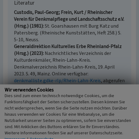
Literatur
Custodis, Paul-Georg; Frein, Kurt / Rheinischer
Verein für Denkmalpflege und Landschaftsschutz e.V.
(Hrsg.) (1981)
St. Goarshausen mit Burg Katz und
Patersberg. (Rheinische Kunststätten, Heft 258.) S.
5-10, Neuss.
Generaldirektion Kulturelles Erbe Rheinland-Pfalz
(Hrsg.) (2023)
Nachrichtliches Verzeichnis der
Kulturdenkmäler, Rhein-Lahn-Kreis.
Denkmalverzeichnis Rhein-Lahn-Kreis, 19. April
2023. S. 49, Mainz. Online verfügbar:
denkmalliste.gdke-rlp/Rhein-Lahn-Kreis
, abgerufen
am 16.06.2023
Wir verwenden Cookies
Dies sind zum einen technisch notwendige Cookies, um die
Funktionsfähigkeit der Seiten sicherzustellen. Diesen können Sie
nicht widersprechen, wenn Sie die Seite nutzen möchten. Darüber
hinaus verwenden wir Cookies für eine Webanalyse, um die
Reste der Stadtbefestigung Sankt Goarshausen
Nutzbarkeit unserer Seiten zu optimieren, sofern Sie einverstanden
Schlagwörter
sind. Mit Anklicken des Buttons erklären Sie Ihr Einverständnis.
Stadtbefestigung
Stadtmauer
Torturm
Weitere Informationen finden Sie auf unserer Datenschutzseite.
Straße / Hausnummer