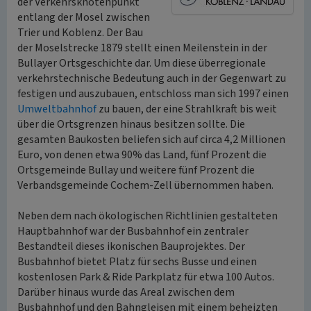
der Verkehrsknotenpunkt
entlang der Mosel zwischen
Trier und Koblenz. Der Bau
der Moselstrecke 1879 stellt einen Meilenstein in der
Bullayer Ortsgeschichte dar. Um diese überregionale
verkehrstechnische Bedeutung auch in der Gegenwart zu
festigen und auszubauen, entschloss man sich 1997 einen
Umweltbahnhof
zu bauen, der eine Strahlkraft bis weit
über die Ortsgrenzen hinaus besitzen sollte. Die
gesamten Baukosten beliefen sich auf circa 4,2 Millionen
Euro, von denen etwa 90% das Land, fünf Prozent die
Ortsgemeinde Bullay und weitere fünf Prozent die
Verbandsgemeinde Cochem-Zell übernommen haben.
Neben dem nach ökologischen Richtlinien gestalteten
Hauptbahnhof war der Busbahnhof ein zentraler
Bestandteil dieses ikonischen Bauprojektes. Der
Busbahnhof bietet Platz für sechs Busse und einen
kostenlosen Park & Ride Parkplatz für etwa 100 Autos.
Darüber hinaus wurde das Areal zwischen dem
Busbahnhof und den Bahngleisen mit einem beheizten