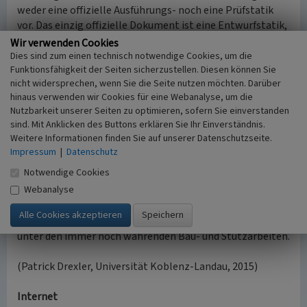
weder eine offizielle Ausführungs- noch eine Prüfstatik
vor. Das einzig offizielle Dokument ist eine Entwurfstatik,
was die Lösung des Falles und die Frage nach der
Wir verwenden Cookies
Verantwortung bedeutend erschwert. Die
Dies sind zum einen technisch notwendige Cookies, um die
Funktionsfähigkeit der Seiten sicherzustellen. Diesen können Sie
Dachkonstruktion ist mittlerweile an mehren Stellen
nicht widersprechen, wenn Sie die Seite nutzen möchten. Darüber
einsturzgefährdet, so das sie durch mobile Stützen
hinaus verwenden wir Cookies für eine Webanalyse, um die
stabilisiert werden muss. Wer für den Schaden am
Nutzbarkeit unserer Seiten zu optimieren, sofern Sie einverstanden
Busbahnhof aufkommt ist bis heute nicht geklärt. Jedoch
sind. Mit Anklicken des Buttons erklären Sie Ihr Einverständnis.
bleibt festzuhalten, dass die Ortsgemeinde Bullay bis zum
Weitere Informationen finden Sie auf unserer Datenschutzseite.
richterlichen Entscheid nicht nur eine hohe finanzielle
Impressum
|
Datenschutz
Last zu tragen hat, sondern auch einen erheblichen
Notwendige Cookies
Imageschaden zu verzeichnen hat. Die überregionale
Webanalyse
verkehrstechnische Bedeutung Bullays, die durch den Bau
eines solchen Pilotprojektes manifestiert werden sollte,
hat unter der Affäre stark gelitten und das Ortsbild leidet
unter den immer noch währenden Bau- und Stützarbeiten.
(Patrick Drexler, Universität Koblenz-Landau, 2015)
Internet