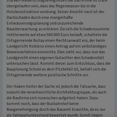
starken Niederschlagsereignissen die Dachrinne so stark
übergelaufen sein, dass das Regenwasser bis in die
Holzkonstruktion vordrang. Seiner Ansicht nach ist der
Dachschaden durch eine mangelhafte
Entwässerungsplanung und unzureichende
Bauüberwachung zu erklären. Da sich die Schadenssumme
mittlerweile auf etwa 500.000 Euro beläuft, schaltete die
Ortsgemeinde Bullay einen Rechtsanwalt ein, der beim
Landgericht Koblenz einen Antrag auf ein selbständiges
Beweisverfahren einreichte. Dies sieht vor, dass nun das
Landgericht einen eigenen Gutachter den Schadensfall
untersuchen lässt. Kommt dieser zum Entschluss, dass die
Bauplanung Schuld an dem Pilzbefall ist, behält sich die
Ortsgemeinde weitere juristische Schritte vor.
Der Haken hinter der Sache ist jedoch die Tatsache, dass
sowohl die verantwortliche Architekturgruppe, als auch
die Baufirma sich inzwischen aufgelöst haben. Dazu
kommt noch, dass der Busbahnhof keine
Baugenehmigung durch das Bauamt brauchte, da es nur
als Fahrgastunterstand bewertet wurde. Somit liegen