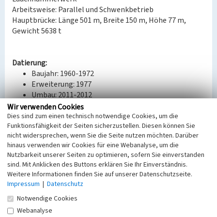
Arbeitsweise: Parallel und Schwenkbetrieb
Hauptbrücke: Länge 501 m, Breite 150 m, Höhe 77 m,
Gewicht 5638 t
Datierung:
Baujahr: 1960-1972
Erweiterung: 1977
Umbau: 2011-2012
Wir verwenden Cookies
Quellen/Literaturangaben:
Dies sind zum einen technisch notwendige Cookies, um die
Funktionsfähigkeit der Seiten sicherzustellen. Diesen können Sie
LEAG: Hauptbetriebsplan Welzow-Süd. 2020-2022.
nicht widersprechen, wenn Sie die Seite nutzen möchten. Darüber
FV Lausitzer Bergbaumuseum Knappenrode e.V.
hinaus verwenden wir Cookies für eine Webanalyse, um die
(Hg.): Die Lausitz und ihre Abraumförderbrücken.
Nutzbarkeit unserer Seiten zu optimieren, sofern Sie einverstanden
Zittau 2020. S.136.
sind. Mit Anklicken des Buttons erklären Sie Ihr Einverständnis.
Weitere Informationen finden Sie auf unserer Datenschutzseite.
BKM-Nummer:
32000391
Impressum
|
Datenschutz
Notwendige Cookies
(Erfassungsprojekt Lausitz, BLDAM 2023)
Webanalyse