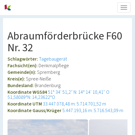
Togg
navig
Abraumförderbrücke F60
Nr. 32
Schlagwörter:
Tagebaugerät
Fachsicht(en):
Denkmalpflege
Gemeinde(n):
Spremberg
Kreis(e):
Spree-Neiße
Bundesland:
Brandenburg
Koordinate WGS84
51° 34′ 51,2″ N: 14° 14′ 10,41″ O
51,58089°N: 14,23622°O
Koordinate UTM
33.447.078,48 m: 5.714.701,52 m
Koordinate Gauss/Krüger
5.447.193,16 m: 5.716.543,09 m