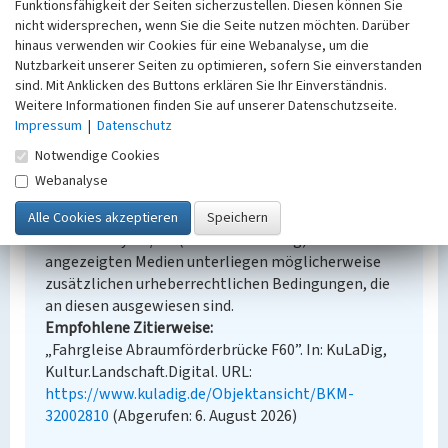
Funktionsfähigkeit der Seiten sicherzustellen. Diesen können Sie
Erfassungsmaßstab
nicht widersprechen, wenn Sie die Seite nutzen möchten. Darüber
Keine Angabe
hinaus verwenden wir Cookies für eine Webanalyse, um die
Erfassungsmethode
Nutzbarkeit unserer Seiten zu optimieren, sofern Sie einverstanden
Übernahme aus externer Fachdatenbank
sind. Mit Anklicken des Buttons erklären Sie Ihr Einverständnis.
Weitere Informationen finden Sie auf unserer Datenschutzseite.
Impressum
|
Datenschutz
Notwendige Cookies
Empfohlene Zitierweise
Webanalyse
Urheberrechtlicher Hinweis
Der hier präsentierte Inhalt steht unter der freien
Lizenz dl-by-de/2.0 (Namensnennung). Die
angezeigten Medien unterliegen möglicherweise
zusätzlichen urheberrechtlichen Bedingungen, die
an diesen ausgewiesen sind.
Empfohlene Zitierweise
„Fahrgleise Abraumförderbrücke F60”. In: KuLaDig,
Kultur.Landschaft.Digital. URL:
https://www.kuladig.de/Objektansicht/BKM-
32002810
(Abgerufen: 6. August 2026)