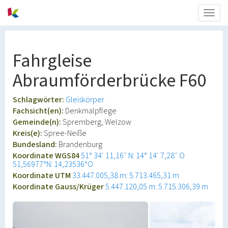
Togg
navig
Fahrgleise
Abraumförderbrücke F60
Schlagwörter:
Gleiskörper
Fachsicht(en):
Denkmalpflege
Gemeinde(n):
Spremberg, Welzow
Kreis(e):
Spree-Neiße
Bundesland:
Brandenburg
Koordinate WGS84
51° 34′ 11,16″ N: 14° 14′ 7,28″ O
51,56977°N: 14,23536°O
Koordinate UTM
33.447.005,38 m: 5.713.465,31 m
Koordinate Gauss/Krüger
5.447.120,05 m: 5.715.306,39 m